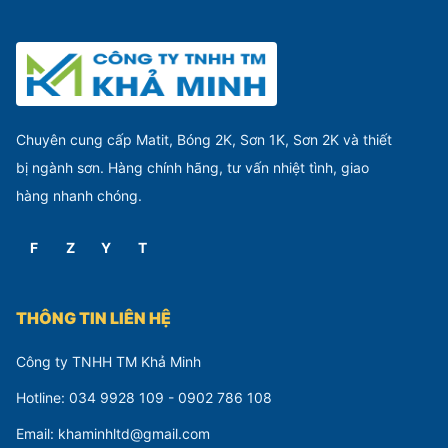
VẬT TƯ SƠN
Đế Chà Nhám Nhôm 4 Inch (100mm) & 5
Inch (125mm), Bền Chắc, Cân Bằng Tốt,
Hỗ Trợ Chà Nhám Hiệu Quả
Đế chà nhám bằng nhôm là phụ kiện chuyên dụng dùng
để gắn giấy nhám hoặc đĩa nhám lên máy chà nhám,
máy đánh bóng cầm tay.
CHI TIẾT
VẬT TƯ SƠN
Thước Pha Sơn 2 Mặt KODO 2:1 & 4:1 -
Dụng Cụ Pha Sơn Chính Xác Cho Thợ
Sơn Chuyên Nghiệp
Thước pha sơn KODO 2 mặt là dụng cụ hỗ trợ pha sơn
cực kỳ tiện lợi dành cho thợ sơn ô tô, sơn công nghiệp,