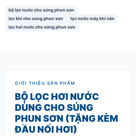
bộ lọc nước cho súng phun sơn
lọc khí cho súng phun sơn
lọc nước máy khí nén
lọc hơi nước cho súng phun sơn
GIỚI THIỆU SẢN PHẨM
BỘ LỌC HƠI NƯỚC
DÙNG CHO SÚNG
PHUN SƠN (TẶNG KÈM
ĐẦU NỐI HƠI)