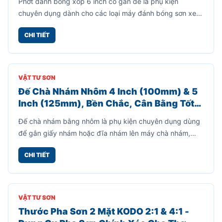
VẬT TƯ SƠN
Đế Chà Nhám Và Đệm Lót Chữ Nhật
70x198mm Cho Máy Chà Nhám Hơi – Giải
Pháp Thay Thế Hiệu Quả, Tiết Kiệm Chi
Đế chà nhám và đệm lót chữ nhật kích thước 70x198mm
Phí
là phụ kiện chuyên dụng dùng để thay thế cho các dòng
máy chà nhám hơi chữ nhật khi phần đế cũ bị mòn, bong
CHI TIẾT
lớp gai hoặc hư hỏng sau thời gian dài sử dụng.
VẬT TƯ SƠN
Phớt Đánh Bóng Xốp 6 Inch Có Gắn Đế –
Đánh Bóng Nhanh, Êm Tay, Hiệu Quả Cao
Phớt đánh bóng xốp 6 inch có gắn đế là phụ kiện
chuyên dụng dành cho các loại máy đánh bóng sơn xe,