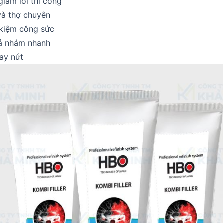
 giảm lỗi thi công
và thợ chuyên
 kiệm công sức
xả nhám nhanh
hay nứt