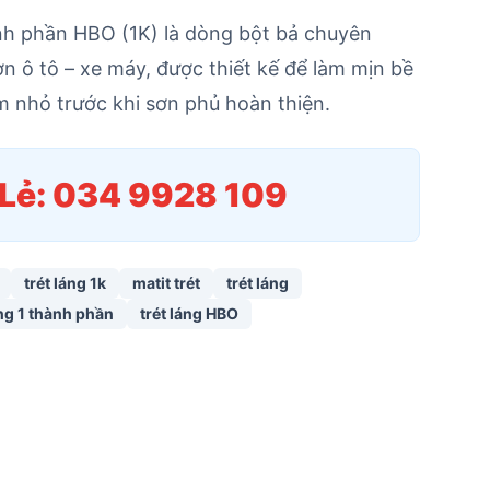
ành phần HBO (1K) là dòng bột bả chuyên
n ô tô – xe máy, được thiết kế để làm mịn bề
m nhỏ trước khi sơn phủ hoàn thiện.
/Lẻ: 034 9928 109
trét láng 1k
matit trét
trét láng
áng 1 thành phần
trét láng HBO