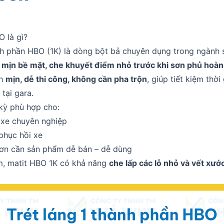
O là gì?
ành phần HBO (1K) là dòng bột bả chuyên dụng trong ngành 
 mịn bề mặt, che khuyết điểm nhỏ trước khi sơn phủ hoàn
nh
mịn, dễ thi công, không cần pha trộn
, giúp tiết kiệm thời
 tại gara.
kỳ phù hợp cho:
 xe chuyên nghiệp
 phục hồi xe
 sơn cần sản phẩm dễ bán – dễ dùng
m, matit HBO 1K có khả năng
che lấp các lỗ nhỏ và vết xướ