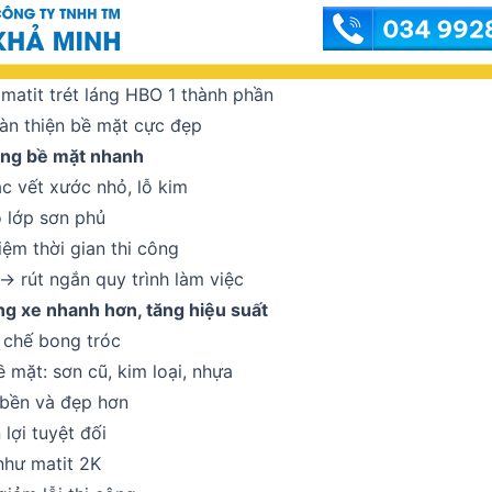
matit trét láng HBO 1 thành phần
hoàn thiện bề mặt cực đẹp
áng bề mặt nhanh
c vết xước nhỏ, lỗ kim
o lớp sơn phủ
iệm thời gian thi công
-> rút ngắn quy trình làm việc
ng xe nhanh hơn, tăng hiệu suất
 chế bong tróc
 mặt: sơn cũ, kim loại, nhựa
 bền và đẹp hơn
 lợi tuyệt đối
như matit 2K