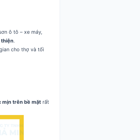
sơn ô tô – xe máy,
 thiện
.
 gian cho thợ và tối
c mịn trên bề mặt
rất