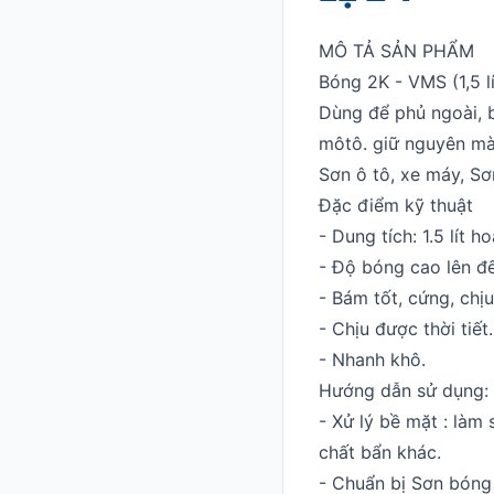
MÔ TẢ SẢN PHẨM
Bóng 2K - VMS (1,5 lít
Dùng để phủ ngoài, b
môtô. giữ nguyên mà
Sơn ô tô, xe máy, Sơn
Đặc điểm kỹ thuật
- Dung tích: 1.5 lít h
- Độ bóng cao lên đ
- Bám tốt, cứng, chị
- Chịu được thời tiết.
- Nhanh khô.
Hướng dẫn sử dụng:
- Xử lý bề mặt : làm
chất bẩn khác.
- Chuẩn bị Sơn bóng