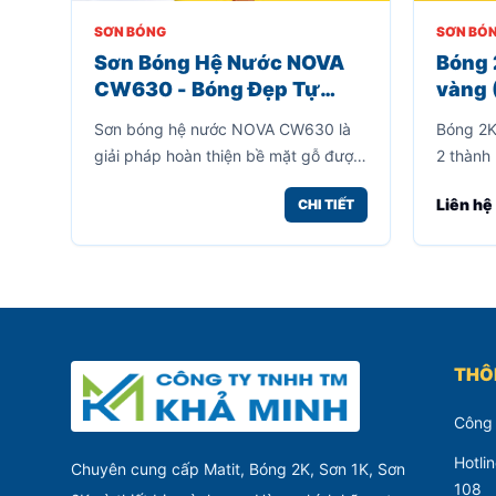
SƠN BÓNG
SƠN BÓ
Sơn Bóng Hệ Nước NOVA
Bóng 
CW630 - Bóng Đẹp Tự
vàng (
Nhiên, Không Mùi, An Toàn
7.5lít
Sơn bóng hệ nước NOVA CW630 là
Bóng 2K
Cho Người Sử Dụng
giải pháp hoàn thiện bề mặt gỗ được
2 thành
nhiều người lựa chọn nhờ khả năng
chuyên 
Liên hệ
CHI TIẾT
tạo độ bóng cao, trong suốt và bảo
xe máy.
vệ bề mặt hiệu quả.
tỷ lệ ph
bóng tr
thời gian
THÔN
Công
Hotli
Chuyên cung cấp Matit, Bóng 2K, Sơn 1K, Sơn
108