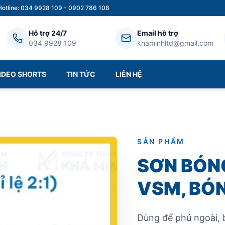
Hotline: 034 9928 109 - 0902 786 108
Hỗ trợ 24/7
Email hỗ trợ
034 9928 109
khaminhltd@gmail.com
IDEO SHORTS
TIN TỨC
LIÊN HỆ
SẢN PHẨM
SƠN BÓN
VSM, BÓN
Dùng để phủ ngoài, 