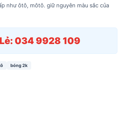
cấp như ôtô, môtô. giữ nguyên màu sắc của
/Lẻ: 034 9928 109
tô
bóng 2k