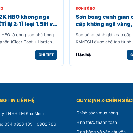
NG
SƠN BÓNG
2K HBO không ngã
Sơn bóng cánh gián 
Tỉ lệ 2:1) loại 1.5lít và
cấp không ngã vàng,
màu sắc, độ bền cao
 HBO là dòng sơn phủ bóng
Sơn bóng cánh gián cao cấp
(800gr)
 phần (Clear Coat + Hardener)
KAMECH được chế tạo từ nh
dùng trong ngành sơn ô tô,
Acrylic, dùng làm bóng cho 
Liên hệ
CHI TIẾT
C
 Sản phẩm được thiết kế với
làm từ gỗ, mây tre, kim loại, l
a chuẩn 2:1, giúp tạo lớp phủ
được vẻ đẹp cho vân gỗ.
ong suốt, cứng và bền theo
.
G TIN LIÊN HỆ
QUY ĐỊNH & CHÍNH SÁ
Chính sách mua hàng
 ty TNHH TM Khả Minh
Hình thức thanh toán
ne: 034 9928 109 - 0902 786
Giao hàng và vận chuyển