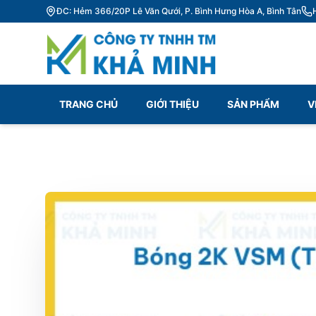
ĐC: Hẻm 366/20P Lê Văn Qưới, P. Bình Hưng Hòa A, Bình Tân
TRANG CHỦ
GIỚI THIỆU
SẢN PHẨM
V