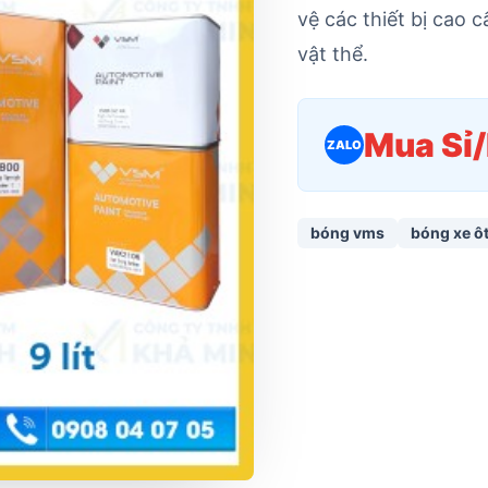
vệ các thiết bị cao 
vật thể.
Mua Sỉ
ZALO
bóng vms
bóng xe ô