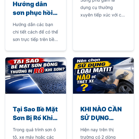
Hướng dẫn
Phủ Gầm Xe Ô
dụng cụ thường
sơn phục hồi
Tô Và Cách
xuyên tiếp xúc với các
nhựa đen PP
Khắc Phục
loại sơn phủ gầm, sơn
Hướng dẫn các bạn
bền đẹp, chắc
chống đá văng và hóa
chi tiết cách để có thể
chất có độ nhớt cao.
chắn
sơn trực tiếp trên bề
Nếu sử dụng hoặc
mặt nhựa đen PP bền
bảo quản không đúng
đẹp.
cách, súng rất dễ bị
tắc nghẽn, giảm hiệu
suất phun hoặc hư
hỏng hoàn toàn.
Tại Sao Bề Mặt
KHI NÀO CẦN
Sơn Bị Rổ Khi
SỬ DỤNG
Sơn Bóng?
MATIT NHANH
Trong quá trình sơn ô
Hiện nay trên thị
Nguyên Nhân
KHÔ VÀ
tô, xe máy hoặc các
trường có 2 dòng