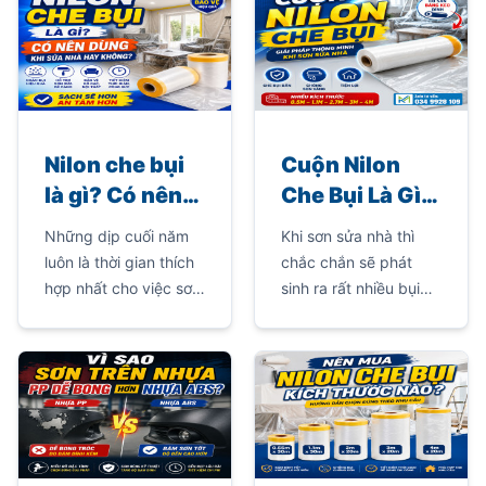
Nilon che bụi
Cuộn Nilon
là gì? Có nên
Che Bụi Là Gì?
dùng khi sửa
Vì Sao Nên
Những dịp cuối năm
Khi sơn sửa nhà thì
nhà hay
Dùng Khi Sơn
luôn là thời gian thích
chắc chắn sẽ phát
không?
Sửa Nhà Thay
hợp nhất cho việc sơn
sinh ra rất nhiều bụi
Cho Bạt Che
sửa nhà cửa. Tuy
bẩn, nếu bạn không
nhiên, mỗi khi sửa nhà
che chắn kỹ các vật
Truyền
thì thường sẽ có rất
dụng trong nhà thì
Thống?
nhiều bụi và chúng sẽ
bạn sẽ phải tốn rất
bám dầy vào các đồ
nhiều thời gian để dọn
dùng trong gia đình
dẹp sạch lớp bụi này.
như: giường, tủ, sofa,