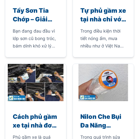
Tẩy Sơn Tia
Tự phủ gầm xe
Chớp – Giải
tại nhà chỉ với
Pháp Loại Bỏ
1 chai sơn xịt –
Bạn đang đau đầu vì
Trong điều kiện thời
Sơn Cũ Nhanh
dễ hơn bạn
lớp sơn cũ bong tróc,
tiết nóng ẩm, mưa
Chỉ Trong 1-2
nghĩ
bám dính khó xử lý
nhiều như ở Việt Nam,
Phút
trên kim loại? Bạn
gầm xe ô tô là khu
muốn tìm một giải
vực dễ bị rỉ sét, bám
pháp tẩy sơn nhanh –
bẩn và xuống cấp
hiệu quả – tiết kiệm
nhanh nhất. Vì vậy,
công sức?
phủ gầm xe tại nhà
đang trở thành giải
pháp tiết kiệm và hiệu
quả được nhiều người
lựa chọn.
Cách phủ gầm
Nilon Che Bụi
xe tại nhà đơn
Đa Năng
giản – tiết
3mx25m – Che
Phủ gầm xe là quá
Trong quá trình sửa