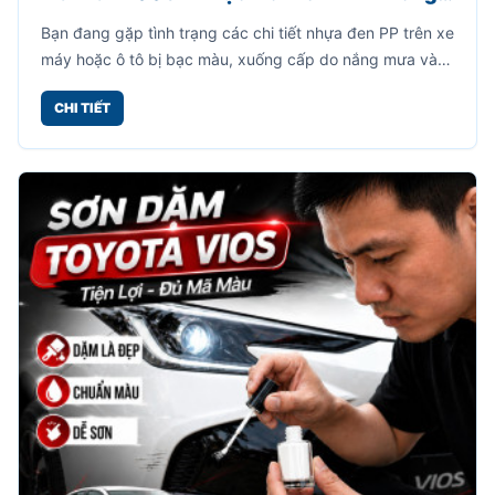
Cần Sơn Lót
Bạn đang gặp tình trạng các chi tiết nhựa đen PP trên xe
máy hoặc ô tô bị bạc màu, xuống cấp do nắng mưa và
thời gian sử dụng? Sơn VSM STV008 chính là giải pháp
CHI TIẾT
giúp phục hồi bề mặt nhựa đen nhanh chóng, tiết kiệm
và hiệu quả.