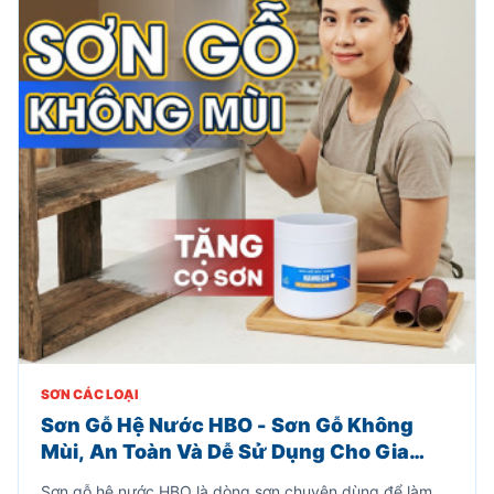
SƠN CÁC LOẠI
Sơn Gỗ Hệ Nước HBO - Sơn Gỗ Không
Mùi, An Toàn Và Dễ Sử Dụng Cho Gia
Đình
Sơn gỗ hệ nước HBO là dòng sơn chuyên dùng để làm