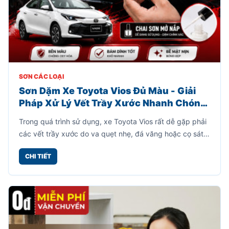
SƠN CÁC LOẠI
Sơn Dặm Xe Toyota Vios Đủ Màu - Giải
Pháp Xử Lý Vết Trầy Xước Nhanh Chóng,
Tiết Kiệm
Trong quá trình sử dụng, xe Toyota Vios rất dễ gặp phải
các vết trầy xước do va quẹt nhẹ, đá văng hoặc cọ sát
khi đỗ xe. Những vết xước này không chỉ làm mất thẩm
CHI TIẾT
mỹ mà còn khiến bề mặt sơn dễ bị oxy hóa theo thời
gian.