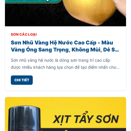
SƠN CÁC LOẠI
Sơn Nhũ Vàng Hệ Nước Cao Cấp - Màu
Vàng Óng Sang Trọng, Không Mùi, Dễ Sử
Dụng
Sơn nhũ vàng hệ nước là dòng sơn trang trí cao cấp
được nhiều khách hàng lựa chọn để tạo điểm nhấn cho
các vật dụng nội thất, ngoại thất, đồ thủ công mỹ nghệ,
CHI TIẾT
chậu cây, tượng trang trí, cổng sắt, khung ảnh và nhiều
bề mặt khác.