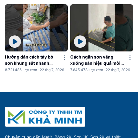
Hướng dẫn cách tẩy bỏ
Cách ngăn sơn văng
sơn khung sắt nhanh
xuống sàn hiệu quả mỗi
chóng
khi sơn nhà
8.721.485 lượt xem · 22 thg 7, 2026
7.845.478 lượt xem · 22 thg 7, 2026
Chuyên cung cấp Matit, Bóng 2K, Sơn 1K, Sơn 2K và thiết