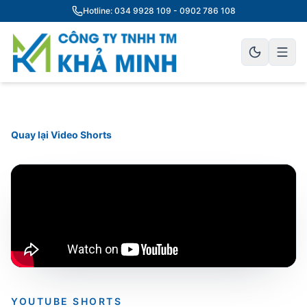
Hotline: 034 9928 109 - 0902 786 108
Quay lại Video Shorts
YOUTUBE SHORTS