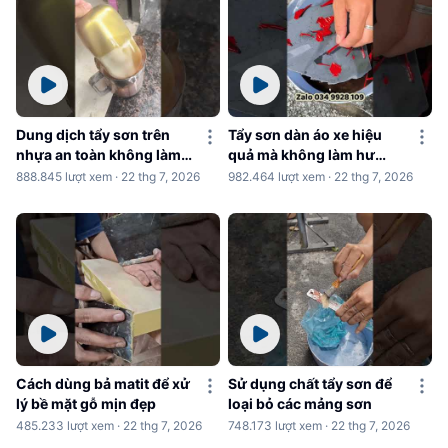
Dung dịch tẩy sơn trên
Tẩy sơn dàn áo xe hiệu
nhựa an toàn không làm
quả mà không làm hư
hư nhựa
nhựa
888.845 lượt xem · 22 thg 7, 2026
982.464 lượt xem · 22 thg 7, 2026
Cách dùng bả matit để xử
Sử dụng chất tẩy sơn để
lý bề mặt gỗ mịn đẹp
loại bỏ các mảng sơn
485.233 lượt xem · 22 thg 7, 2026
748.173 lượt xem · 22 thg 7, 2026