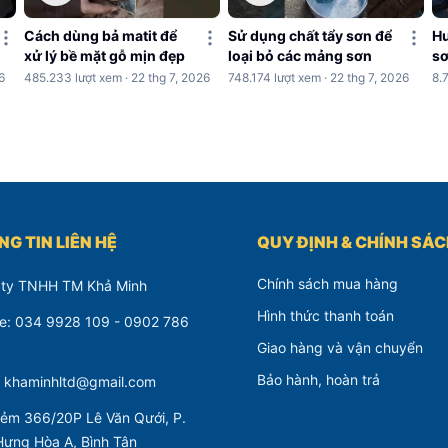
Cách dùng bả matit để
Sử dụng chất tẩy sơn để
Hư
xử lý bề mặt gỗ mịn đẹp
loại bỏ các mảng sơn
sơ
c
6
485.233 lượt xem · 22 thg 7, 2026
748.174 lượt xem · 22 thg 7, 2026
8.
G TIN LIÊN HỆ
QUY ĐỊNH & CHÍNH SÁ
Chính sách mua hàng
 ty TNHH TM Khả Minh
Hình thức thanh toán
ne: 034 9928 109 - 0902 786
Giao hàng và vận chuyển
Bảo hành, hoàn trả
: khaminhltd@gmail.com
ẻm 366/20P Lê Văn Qưới, P.
Hưng Hòa A, Bình Tân