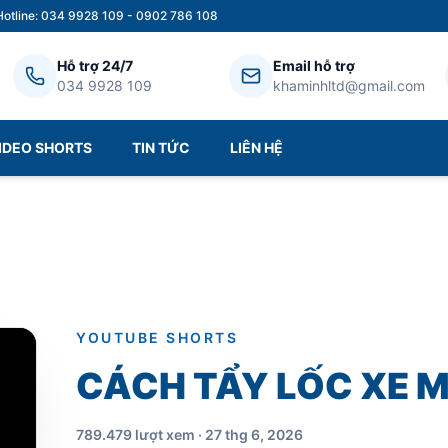
Hotline: 034 9928 109 - 0902 786 108
Hỗ trợ 24/7
Email hỗ trợ
034 9928 109
khaminhltd@gmail.com
IDEO SHORTS
TIN TỨC
LIÊN HỆ
YOUTUBE SHORTS
CÁCH TẨY LỐC XE 
789.479 lượt xem · 27 thg 6, 2026