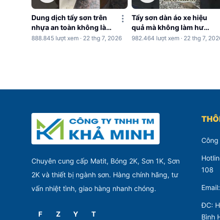
Dung dịch tẩy sơn trên
Tẩy sơn dàn áo xe hiệu
nhựa an toàn không làm
quả mà không làm hư
hư nhựa
nhựa
888.845 lượt xem · 22 thg 7, 2026
982.464 lượt xem · 22 thg 7, 202
THÔN
Công
Hotli
Chuyên cung cấp Matit, Bóng 2K, Sơn 1K, Sơn
108
2K và thiết bị ngành sơn. Hàng chính hãng, tư
Email
vấn nhiệt tình, giao hàng nhanh chóng.
ĐC: H
F
Z
Y
T
Bình 