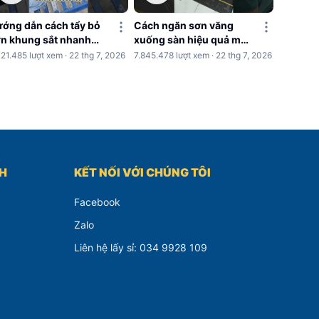
ớng dẫn cách tẩy bỏ
Cách ngăn sơn văng
n khung sắt nhanh
xuống sàn hiệu quả mỗi
hóng
khi sơn nhà
721.485 lượt xem · 22 thg 7, 2026
7.845.478 lượt xem · 22 thg 7, 2026
CH
KẾT NỐI VỚI CHÚNG TÔI
Facebook
Zalo
Liên hệ lấy sỉ: 034 9928 109