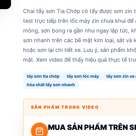
Chai tẩy sơn Tia Chớp có tẩy được sơn zin 
test trực tiếp trên lốc máy zin chưa khui đ
mỏng, sơn bong ra gần như ngay lập tức, k
sơn nhanh trên các bề mặt kim loại, sắt và k
hoặc sơn lại chi tiết xe. Lưu ý, sản phẩm 
mặt. Xem video để thấy hiệu quả thực tế trư
tẩy sơn tia chớp
tẩy sơn lốc máy
tẩy sơn zin xe
hóa chất tẩy sơn nhanh
SẢN PHẨM TRONG VIDEO
MUA SẢN PHẨM TRÊN 