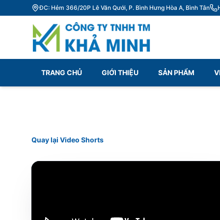
ĐC: Hẻm 366/20P Lê Văn Qưới, P. Bình Hưng Hòa A, Bình Tân
TRANG CHỦ
GIỚI THIỆU
SẢN PHẨM
V
Quay lại Video Shorts