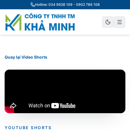
Hotline: 034 9928 109 - 0902 786 108
Quay lại Video Shorts
YOUTUBE SHORTS