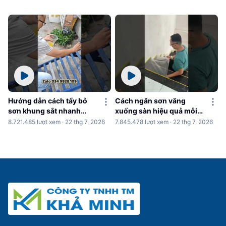
Hướng dẫn cách tẩy bỏ
Cách ngăn sơn văng
sơn khung sắt nhanh
xuống sàn hiệu quả mỗi
chóng
khi sơn nhà
8.721.485 lượt xem · 22 thg 7, 2026
7.845.478 lượt xem · 22 thg 7, 2026