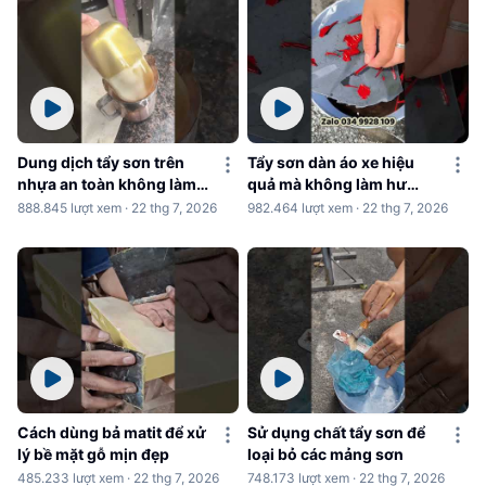
Dung dịch tẩy sơn trên
Tẩy sơn dàn áo xe hiệu
nhựa an toàn không làm
quả mà không làm hư
hư nhựa
nhựa
888.845 lượt xem · 22 thg 7, 2026
982.464 lượt xem · 22 thg 7, 2026
Cách dùng bả matit để xử
Sử dụng chất tẩy sơn để
lý bề mặt gỗ mịn đẹp
loại bỏ các mảng sơn
485.233 lượt xem · 22 thg 7, 2026
748.173 lượt xem · 22 thg 7, 2026