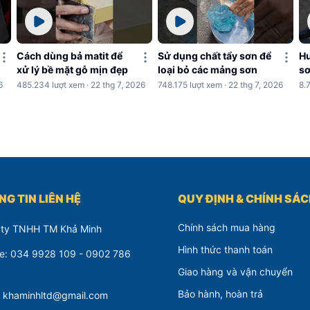
Cách dùng bả matit để
Sử dụng chất tẩy sơn để
Hư
xử lý bề mặt gỗ mịn đẹp
loại bỏ các mảng sơn
sơ
c
6
485.234 lượt xem · 22 thg 7, 2026
748.175 lượt xem · 22 thg 7, 2026
8.
G TIN LIÊN HỆ
QUY ĐỊNH & CHÍNH SÁ
Chính sách mua hàng
 ty TNHH TM Khả Minh
Hình thức thanh toán
ne: 034 9928 109 - 0902 786
Giao hàng và vận chuyển
Bảo hành, hoàn trả
: khaminhltd@gmail.com