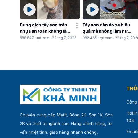
Dung dịch tẩy sơn trên
Tẩy sơn dàn áo xe hiệu
nhựa an toàn không làm
quả mà không làm hư
hư nhựa
nhựa
888.847 lượt xem · 22 thg 7, 2026
982.465 lượt xem · 22 thg 7, 202
THÔN
Công
Hotli
Chuyên cung cấp Matit, Bóng 2K, Sơn 1K, Sơn
108
2K và thiết bị ngành sơn. Hàng chính hãng, tư
Email
vấn nhiệt tình, giao hàng nhanh chóng.