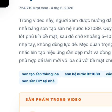
724.719 lượt xem · 4 thg 6, 2026
Trong video này, người xem được hướng dẫn 
nhà bằng sơn tạo sần hệ nước B21089. Quy t
lót phủ kín bề mặt, sau đó chờ khoảng 5–10
nhẹ tay, không dùng lực đè. Mẹo quan trọng
nhấc lên tạo hiệu ứng sần đẹp mắt và đồng
phù hợp để làm mới vỏ loa cũ với bề mặt c
sơn tạo sần thùng loa
sơn hệ nước B21089
các
sơn sần DIY tại nhà
SẢN PHẨM TRONG VIDEO