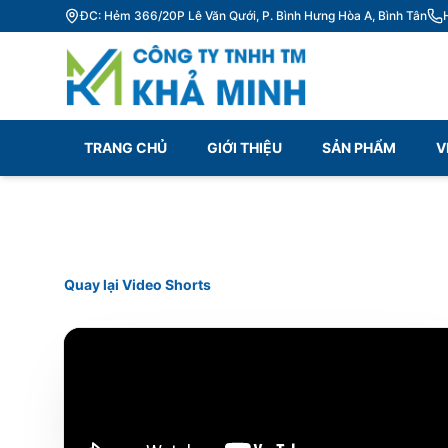
ĐC: Hẻm 366/20P Lê Văn Qưới, P. Bình Hưng Hòa A, Bình Tân
TRANG CHỦ
GIỚI THIỆU
SẢN PHẨM
V
Quay lại Video Shorts