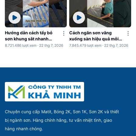
Hướng dẫn cách tẩy bỏ
Cách ngăn sơn văng
sơn khung sắt nhanh
xuống sàn hiệu quả mỗi
chóng
khi sơn nhà
8.721.486 lượt xem · 22 thg 7, 2026
7.845.479 lượt xem · 22 thg 7, 2026
Chuyên cung cấp Matit, Bóng 2K, Sơn 1K, Sơn 2K và thiết
bị ngành sơn. Hàng chính hãng, tư vấn nhiệt tình, giao
hàng nhanh chóng.