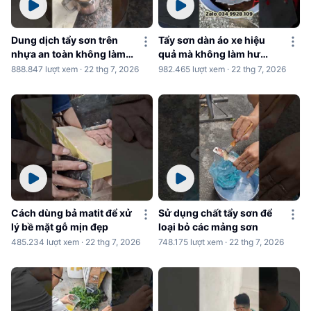
Dung dịch tẩy sơn trên
Tẩy sơn dàn áo xe hiệu
nhựa an toàn không làm
quả mà không làm hư
hư nhựa
nhựa
888.847 lượt xem · 22 thg 7, 2026
982.465 lượt xem · 22 thg 7, 2026
Cách dùng bả matit để xử
Sử dụng chất tẩy sơn để
lý bề mặt gỗ mịn đẹp
loại bỏ các mảng sơn
485.234 lượt xem · 22 thg 7, 2026
748.175 lượt xem · 22 thg 7, 2026