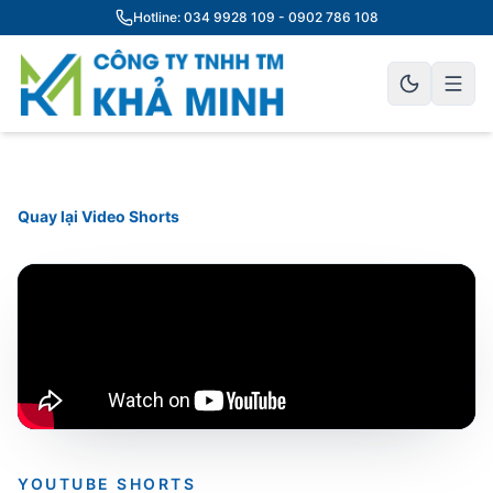
Hotline: 034 9928 109 - 0902 786 108
Quay lại Video Shorts
YOUTUBE SHORTS