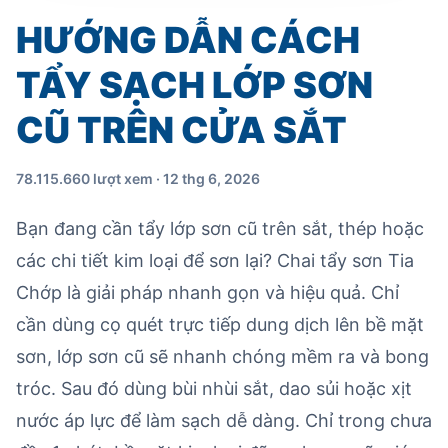
HƯỚNG DẪN CÁCH
TẨY SẠCH LỚP SƠN
CŨ TRÊN CỬA SẮT
78.115.660 lượt xem · 12 thg 6, 2026
Bạn đang cần tẩy lớp sơn cũ trên sắt, thép hoặc
các chi tiết kim loại để sơn lại? Chai tẩy sơn Tia
Chớp là giải pháp nhanh gọn và hiệu quả. Chỉ
cần dùng cọ quét trực tiếp dung dịch lên bề mặt
sơn, lớp sơn cũ sẽ nhanh chóng mềm ra và bong
tróc. Sau đó dùng bùi nhùi sắt, dao sủi hoặc xịt
nước áp lực để làm sạch dễ dàng. Chỉ trong chưa