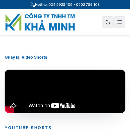
Hotline: 034 9928 109 - 0902 786 108
Quay lại Video Shorts
YOUTUBE SHORTS