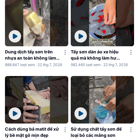
Dung dịch tẩy sơn trên
Tẩy sơn dàn áo xe hiệu
nhựa an toàn không làm
quả mà không làm hư
hư nhựa
nhựa
888.847 lượt xem · 22 thg 7, 2026
982.465 lượt xem · 22 thg 7, 2026
Cách dùng bả matit để xử
Sử dụng chất tẩy sơn để
lý bề mặt gỗ mịn đẹp
loại bỏ các mảng sơn