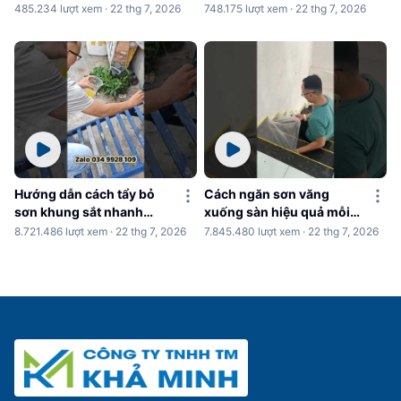
485.234 lượt xem · 22 thg 7, 2026
748.175 lượt xem · 22 thg 7, 2026
Hướng dẫn cách tẩy bỏ
Cách ngăn sơn văng
sơn khung sắt nhanh
xuống sàn hiệu quả mỗi
chóng
khi sơn nhà
8.721.486 lượt xem · 22 thg 7, 2026
7.845.480 lượt xem · 22 thg 7, 2026