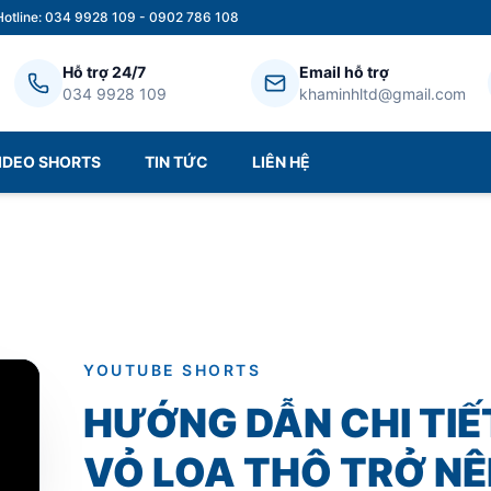
Hotline: 034 9928 109 - 0902 786 108
Hỗ trợ 24/7
Email hỗ trợ
034 9928 109
khaminhltd@gmail.com
IDEO SHORTS
TIN TỨC
LIÊN HỆ
YOUTUBE SHORTS
HƯỚNG DẪN CHI TI
VỎ LOA THÔ TRỞ NÊ