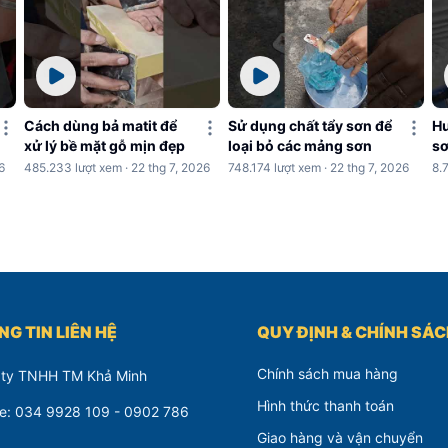
Cách dùng bả matit để
Sử dụng chất tẩy sơn để
Hư
xử lý bề mặt gỗ mịn đẹp
loại bỏ các mảng sơn
sơ
c
6
485.233 lượt xem · 22 thg 7, 2026
748.174 lượt xem · 22 thg 7, 2026
8.
G TIN LIÊN HỆ
QUY ĐỊNH & CHÍNH SÁ
Chính sách mua hàng
 ty TNHH TM Khả Minh
Hình thức thanh toán
ne: 034 9928 109 - 0902 786
Giao hàng và vận chuyển