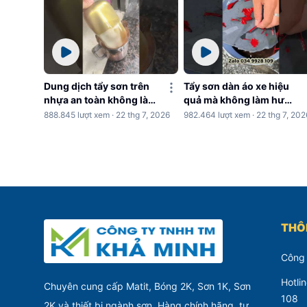
Dung dịch tẩy sơn trên
Tẩy sơn dàn áo xe hiệu
nhựa an toàn không làm
quả mà không làm hư
hư nhựa
nhựa
888.845 lượt xem · 22 thg 7, 2026
982.464 lượt xem · 22 thg 7, 202
THÔN
Công
Hotli
Chuyên cung cấp Matit, Bóng 2K, Sơn 1K, Sơn
108
2K và thiết bị ngành sơn. Hàng chính hãng, tư