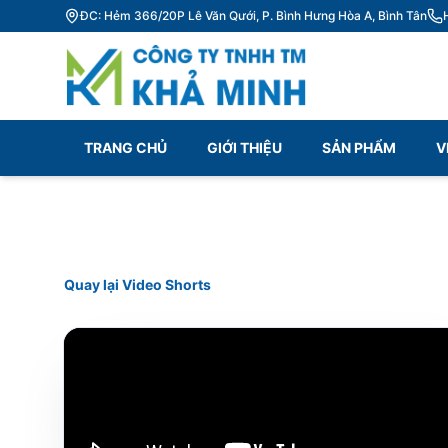
ĐC: Hẻm 366/20P Lê Văn Qưới, P. Bình Hưng Hòa A, Bình Tân
TRANG CHỦ
GIỚI THIỆU
SẢN PHẨM
V
Quay lại Video Shorts