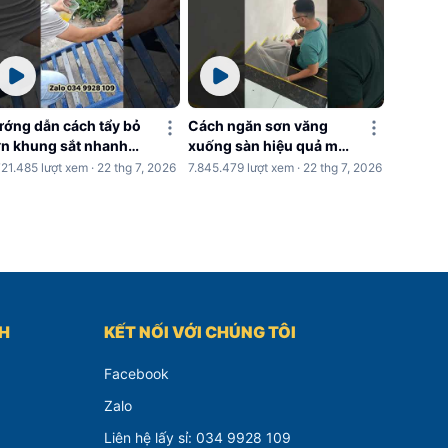
ớng dẫn cách tẩy bỏ
Cách ngăn sơn văng
n khung sắt nhanh
xuống sàn hiệu quả mỗi
hóng
khi sơn nhà
721.485 lượt xem · 22 thg 7, 2026
7.845.479 lượt xem · 22 thg 7, 2026
CH
KẾT NỐI VỚI CHÚNG TÔI
Facebook
Zalo
Liên hệ lấy sỉ: 034 9928 109