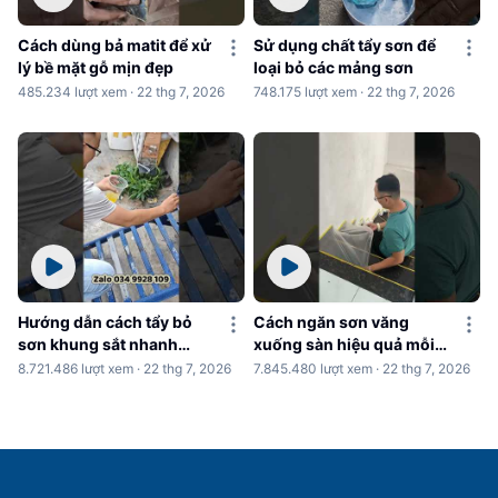
Cách dùng bả matit để xử
Sử dụng chất tẩy sơn để
lý bề mặt gỗ mịn đẹp
loại bỏ các mảng sơn
485.234 lượt xem · 22 thg 7, 2026
748.175 lượt xem · 22 thg 7, 2026
Hướng dẫn cách tẩy bỏ
Cách ngăn sơn văng
sơn khung sắt nhanh
xuống sàn hiệu quả mỗi
chóng
khi sơn nhà
8.721.486 lượt xem · 22 thg 7, 2026
7.845.480 lượt xem · 22 thg 7, 2026