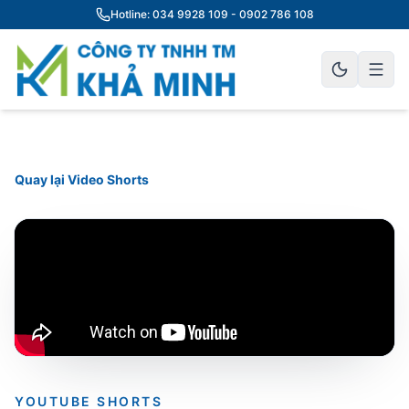
Hotline: 034 9928 109 - 0902 786 108
Quay lại Video Shorts
YOUTUBE SHORTS