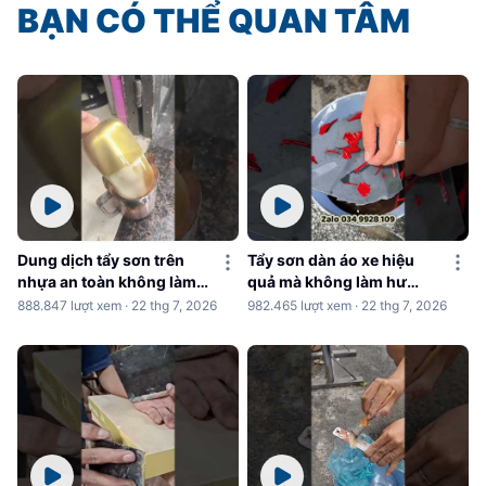
BẠN CÓ THỂ QUAN TÂM
Dung dịch tẩy sơn trên
Tẩy sơn dàn áo xe hiệu
nhựa an toàn không làm
quả mà không làm hư
hư nhựa
nhựa
888.847 lượt xem · 22 thg 7, 2026
982.465 lượt xem · 22 thg 7, 2026