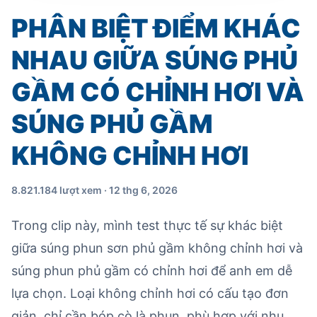
PHÂN BIỆT ĐIỂM KHÁC
NHAU GIỮA SÚNG PHỦ
GẦM CÓ CHỈNH HƠI VÀ
SÚNG PHỦ GẦM
KHÔNG CHỈNH HƠI
8.821.184 lượt xem · 12 thg 6, 2026
Trong clip này, mình test thực tế sự khác biệt
giữa súng phun sơn phủ gầm không chỉnh hơi và
súng phun phủ gầm có chỉnh hơi để anh em dễ
lựa chọn. Loại không chỉnh hơi có cấu tạo đơn
giản, chỉ cần bóp cò là phun, phù hợp với nhu