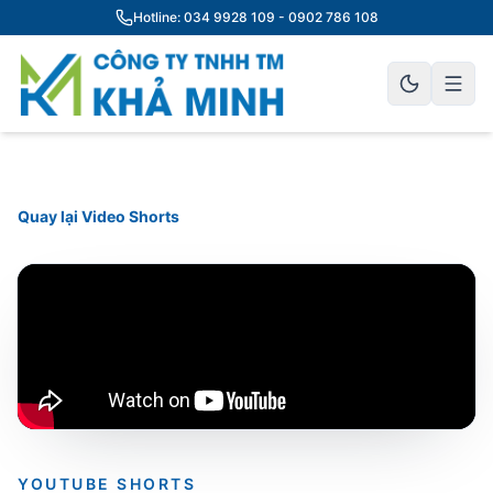
Hotline: 034 9928 109 - 0902 786 108
Quay lại Video Shorts
YOUTUBE SHORTS