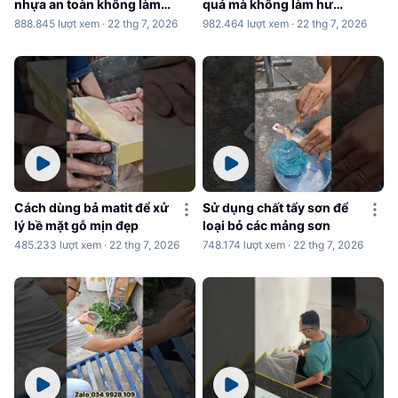
nhựa an toàn không làm
quả mà không làm hư
hư nhựa
nhựa
888.845 lượt xem · 22 thg 7, 2026
982.464 lượt xem · 22 thg 7, 2026
Cách dùng bả matit để xử
Sử dụng chất tẩy sơn để
lý bề mặt gỗ mịn đẹp
loại bỏ các mảng sơn
485.233 lượt xem · 22 thg 7, 2026
748.174 lượt xem · 22 thg 7, 2026