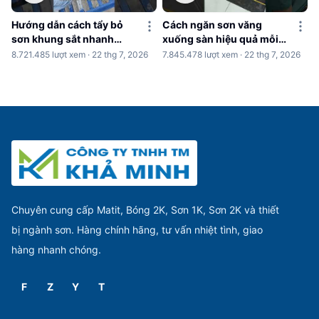
Hướng dẫn cách tẩy bỏ
Cách ngăn sơn văng
sơn khung sắt nhanh
xuống sàn hiệu quả mỗi
chóng
khi sơn nhà
8.721.485 lượt xem · 22 thg 7, 2026
7.845.478 lượt xem · 22 thg 7, 2026
Chuyên cung cấp Matit, Bóng 2K, Sơn 1K, Sơn 2K và thiết
bị ngành sơn. Hàng chính hãng, tư vấn nhiệt tình, giao
hàng nhanh chóng.
F
Z
Y
T