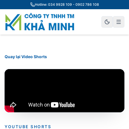
Hotline: 034 9928 109 - 0902 786 108
Quay lại Video Shorts
YOUTUBE SHORTS