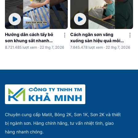
Hướng dẫn cách tẩy bỏ
Cách ngăn sơn văng
sơn khung sắt nhanh
xuống sàn hiệu quả mỗi
chóng
khi sơn nhà
8.721.485 lượt xem · 22 thg 7, 2026
7.845.478 lượt xem · 22 thg 7, 2026
Chuyên cung cấp Matit, Bóng 2K, Sơn 1K, Sơn 2K và thiết
bị ngành sơn. Hàng chính hãng, tư vấn nhiệt tình, giao
hàng nhanh chóng.