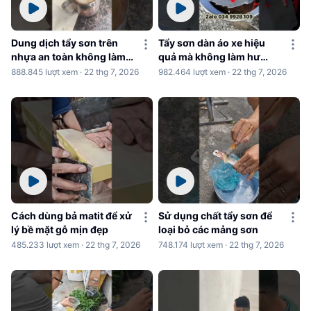
Dung dịch tẩy sơn trên
Tẩy sơn dàn áo xe hiệu
nhựa an toàn không làm
quả mà không làm hư
hư nhựa
nhựa
888.845 lượt xem · 22 thg 7, 2026
982.464 lượt xem · 22 thg 7, 2026
Cách dùng bả matit để xử
Sử dụng chất tẩy sơn để
lý bề mặt gỗ mịn đẹp
loại bỏ các mảng sơn
485.233 lượt xem · 22 thg 7, 2026
748.174 lượt xem · 22 thg 7, 2026