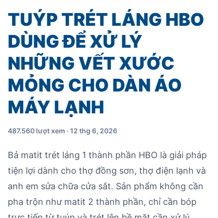
TUÝP TRÉT LÁNG HBO
DÙNG ĐỂ XỬ LÝ
NHỮNG VẾT XƯỚC
MỎNG CHO DÀN ÁO
MÁY LẠNH
487.560 lượt xem · 12 thg 6, 2026
Bả matit trét láng 1 thành phần HBO là giải pháp
tiện lợi dành cho thợ đồng sơn, thợ điện lạnh và
anh em sửa chữa cửa sắt. Sản phẩm không cần
pha trộn như matit 2 thành phần, chỉ cần bóp
trực tiếp từ tuýp và trét lên bề mặt cần xử lý.