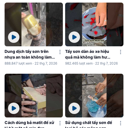
Dung dịch tẩy sơn trên
Tẩy sơn dàn áo xe hiệu
nhựa an toàn không làm
quả mà không làm hư
hư nhựa
nhựa
888.847 lượt xem · 22 thg 7, 2026
982.465 lượt xem · 22 thg 7, 2026
Cách dùng bả matit để xử
Sử dụng chất tẩy sơn để