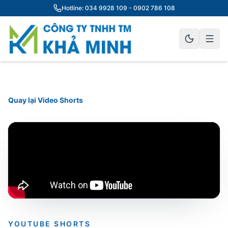
Hotline: 034 9928 109 - 0902 786 108
Quay lại Video Shorts
YOUTUBE SHORTS