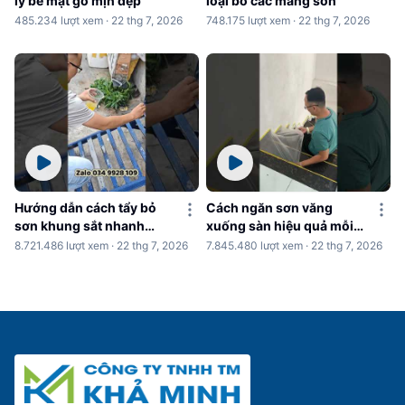
lý bề mặt gỗ mịn đẹp
loại bỏ các mảng sơn
485.234 lượt xem · 22 thg 7, 2026
748.175 lượt xem · 22 thg 7, 2026
Hướng dẫn cách tẩy bỏ
Cách ngăn sơn văng
sơn khung sắt nhanh
xuống sàn hiệu quả mỗi
chóng
khi sơn nhà
8.721.486 lượt xem · 22 thg 7, 2026
7.845.480 lượt xem · 22 thg 7, 2026