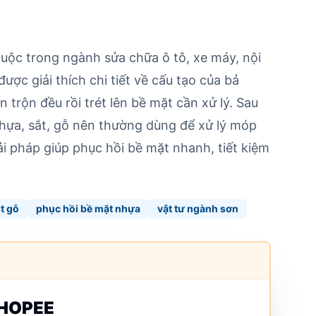
thuộc trong ngành sửa chữa ô tô, xe máy, nội
được giải thích chi tiết về cấu tạo của bả
 trộn đều rồi trét lên bề mặt cần xử lý. Sau
nhựa, sắt, gỗ nên thường dùng để xử lý móp
ải pháp giúp phục hồi bề mặt nhanh, tiết kiệm
t gỗ
phục hồi bề mặt nhựa
vật tư ngành sơn
SHOPEE