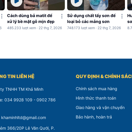
Cách dùng bả matit để
Sử dụng chất tẩy sơn để
Hư
xử lý bề mặt gỗ mịn đẹp
loại bỏ các mảng sơn
sơ
c
6
485.233 lượt xem · 22 thg 7, 2026
748.173 lượt xem · 22 thg 7, 2026
8.
G TIN LIÊN HỆ
QUY ĐỊNH & CHÍNH SÁ
Chính sách mua hàng
 ty TNHH TM Khả Minh
Hình thức thanh toán
ne: 034 9928 109 - 0902 786
Giao hàng và vận chuyển
Bảo hành, hoàn trả
: khaminhltd@gmail.com
ẻm 366/20P Lê Văn Qưới, P.