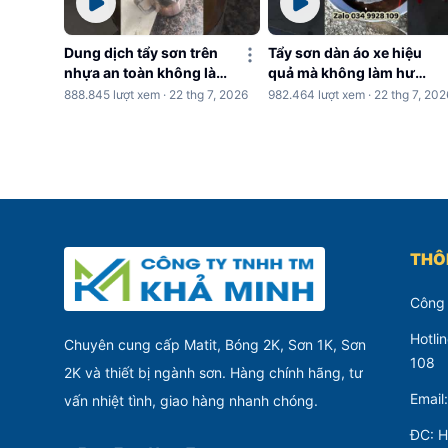
Dung dịch tẩy sơn trên
Tẩy sơn dàn áo xe hiệu
nhựa an toàn không làm
quả mà không làm hư
hư nhựa
nhựa
888.845 lượt xem · 22 thg 7, 2026
982.464 lượt xem · 22 thg 7, 202
THÔN
Công
Hotli
Chuyên cung cấp Matit, Bóng 2K, Sơn 1K, Sơn
108
2K và thiết bị ngành sơn. Hàng chính hãng, tư
Email
vấn nhiệt tình, giao hàng nhanh chóng.
ĐC: H