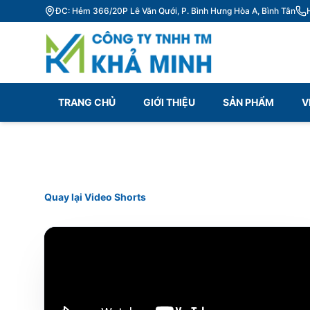
ĐC: Hẻm 366/20P Lê Văn Qưới, P. Bình Hưng Hòa A, Bình Tân
TRANG CHỦ
GIỚI THIỆU
SẢN PHẨM
V
Quay lại Video Shorts