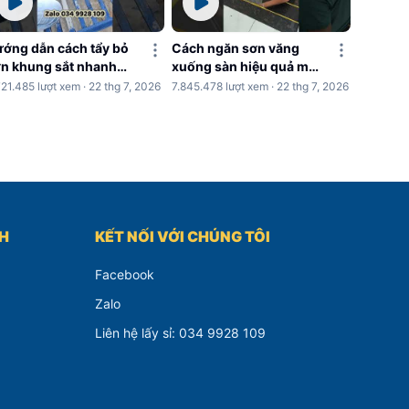
ớng dẫn cách tẩy bỏ
Cách ngăn sơn văng
n khung sắt nhanh
xuống sàn hiệu quả mỗi
hóng
khi sơn nhà
721.485 lượt xem · 22 thg 7, 2026
7.845.478 lượt xem · 22 thg 7, 2026
CH
KẾT NỐI VỚI CHÚNG TÔI
Facebook
Zalo
Liên hệ lấy sỉ: 034 9928 109