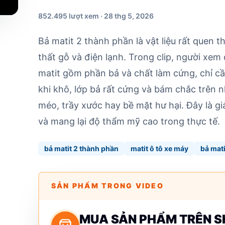
852.495 lượt xem · 28 thg 5, 2026
Bả matit 2 thành phần là vật liệu rất quen 
thất gỗ và điện lạnh. Trong clip, người xem 
matit gồm phần bả và chất làm cứng, chỉ cần
khi khô, lớp bả rất cứng và bám chắc trên 
méo, trầy xước hay bề mặt hư hại. Đây là gi
và mang lại độ thẩm mỹ cao trong thực tế.
bả matit 2 thành phần
matit ô tô xe máy
bả mati
SẢN PHẨM TRONG VIDEO
MUA SẢN PHẨM TRÊN 