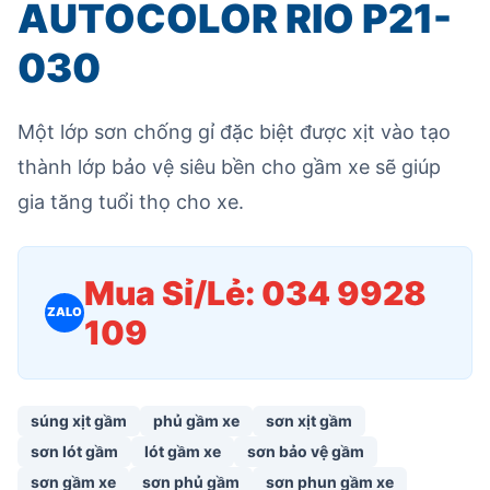
AUTOCOLOR RIO P21-
030
Một lớp sơn chống gỉ đặc biệt được xịt vào tạo
thành lớp bảo vệ siêu bền cho gầm xe sẽ giúp
gia tăng tuổi thọ cho xe.
Mua Sỉ/Lẻ: 034 9928
ZALO
109
súng xịt gầm
phủ gầm xe
sơn xịt gầm
sơn lót gầm
lót gầm xe
sơn bảo vệ gầm
sơn gầm xe
sơn phủ gầm
sơn phun gầm xe