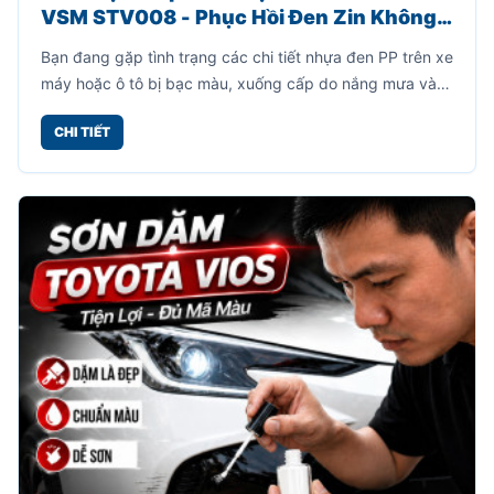
VSM STV008 - Phục Hồi Đen Zin Không
Cần Sơn Lót
Bạn đang gặp tình trạng các chi tiết nhựa đen PP trên xe
máy hoặc ô tô bị bạc màu, xuống cấp do nắng mưa và
thời gian sử dụng? Sơn VSM STV008 chính là giải pháp
CHI TIẾT
giúp phục hồi bề mặt nhựa đen nhanh chóng, tiết kiệm
và hiệu quả.