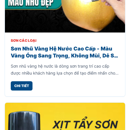
SƠN CÁC LOẠI
Sơn Nhũ Vàng Hệ Nước Cao Cấp - Màu
Vàng Óng Sang Trọng, Không Mùi, Dễ Sử
Dụng
Sơn nhũ vàng hệ nước là dòng sơn trang trí cao cấp
được nhiều khách hàng lựa chọn để tạo điểm nhấn cho
các vật dụng nội thất, ngoại thất, đồ thủ công mỹ nghệ,
CHI TIẾT
chậu cây, tượng trang trí, cổng sắt, khung ảnh và nhiều
bề mặt khác.