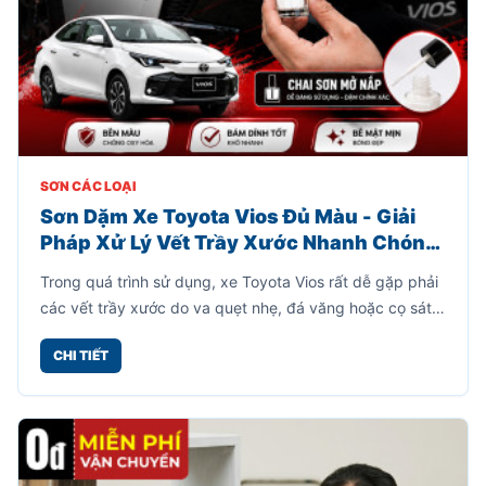
SƠN CÁC LOẠI
Sơn Dặm Xe Toyota Vios Đủ Màu - Giải
Pháp Xử Lý Vết Trầy Xước Nhanh Chóng,
Tiết Kiệm
Trong quá trình sử dụng, xe Toyota Vios rất dễ gặp phải
các vết trầy xước do va quẹt nhẹ, đá văng hoặc cọ sát
khi đỗ xe. Những vết xước này không chỉ làm mất thẩm
CHI TIẾT
mỹ mà còn khiến bề mặt sơn dễ bị oxy hóa theo thời
gian.