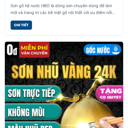
Đình
Sơn gỗ hệ nước HBO là dòng sơn chuyên dùng để làm
mới và trang trí các bề mặt gỗ nội thất với ưu điểm nổi
bật là không mùi, không cần pha xăng hay dung môi,
CHI TIẾT
giúp quá trình thi công trở nên đơn giản và an toàn hơn.