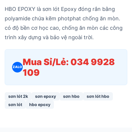
HBO EPOXY là sơn lót Epoxy đóng rắn bằng
polyamide chứa kẽm photphat chống ăn mòn.
có độ bền cơ học cao, chống ăn mòn các công
trình xây dựng và bảo vệ ngoài trời.
Mua Sỉ/Lẻ: 034 9928
ZALO
109
sơn lót 2k
sơn epoxy
sơn hbo
sơn lót hbo
sơn lót
hbo epoxy