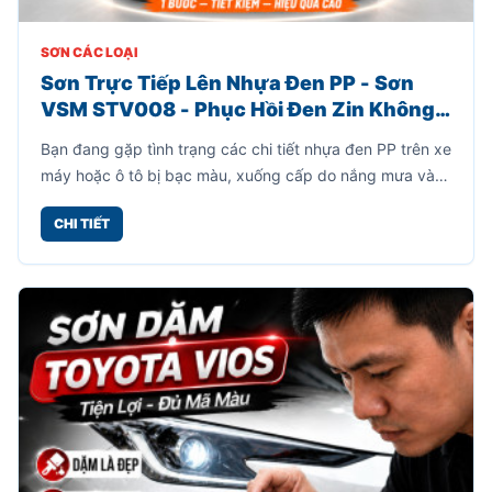
SƠN CÁC LOẠI
Sơn Trực Tiếp Lên Nhựa Đen PP - Sơn
VSM STV008 - Phục Hồi Đen Zin Không
Cần Sơn Lót
Bạn đang gặp tình trạng các chi tiết nhựa đen PP trên xe
máy hoặc ô tô bị bạc màu, xuống cấp do nắng mưa và
thời gian sử dụng? Sơn VSM STV008 chính là giải pháp
CHI TIẾT
giúp phục hồi bề mặt nhựa đen nhanh chóng, tiết kiệm
và hiệu quả.