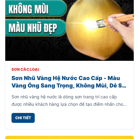
SƠN CÁC LOẠI
Sơn Nhũ Vàng Hệ Nước Cao Cấp - Màu
Vàng Óng Sang Trọng, Không Mùi, Dễ Sử
Dụng
Sơn nhũ vàng hệ nước là dòng sơn trang trí cao cấp
được nhiều khách hàng lựa chọn để tạo điểm nhấn cho
các vật dụng nội thất, ngoại thất, đồ thủ công mỹ nghệ,
CHI TIẾT
chậu cây, tượng trang trí, cổng sắt, khung ảnh và nhiều
bề mặt khác.