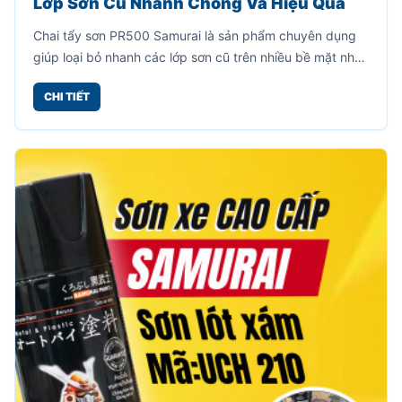
Lớp Sơn Cũ Nhanh Chóng Và Hiệu Quả
Chai tẩy sơn PR500 Samurai là sản phẩm chuyên dụng
giúp loại bỏ nhanh các lớp sơn cũ trên nhiều bề mặt như
kim loại, sắt thép, inox, nhôm, xe máy, đồ gia dụng và
CHI TIẾT
nhiều vật dụng khác.