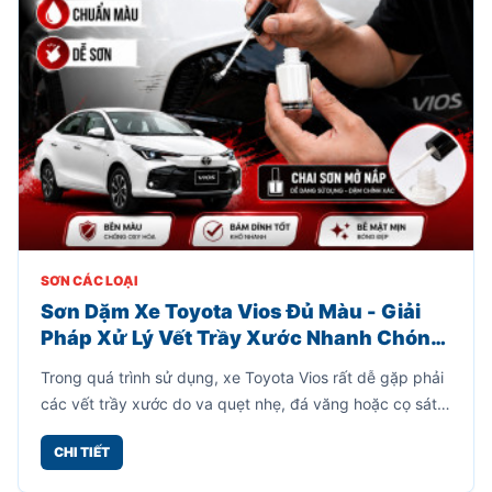
SƠN CÁC LOẠI
Sơn Dặm Xe Toyota Vios Đủ Màu - Giải
Pháp Xử Lý Vết Trầy Xước Nhanh Chóng,
Tiết Kiệm
Trong quá trình sử dụng, xe Toyota Vios rất dễ gặp phải
các vết trầy xước do va quẹt nhẹ, đá văng hoặc cọ sát
khi đỗ xe. Những vết xước này không chỉ làm mất thẩm
CHI TIẾT
mỹ mà còn khiến bề mặt sơn dễ bị oxy hóa theo thời
gian.