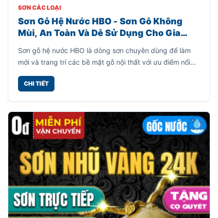
SƠN CÁC LOẠI
Sơn Gỗ Hệ Nước HBO - Sơn Gỗ Không
Mùi, An Toàn Và Dễ Sử Dụng Cho Gia
Đình
Sơn gỗ hệ nước HBO là dòng sơn chuyên dùng để làm
mới và trang trí các bề mặt gỗ nội thất với ưu điểm nổi
bật là không mùi, không cần pha xăng hay dung môi,
CHI TIẾT
giúp quá trình thi công trở nên đơn giản và an toàn hơn.