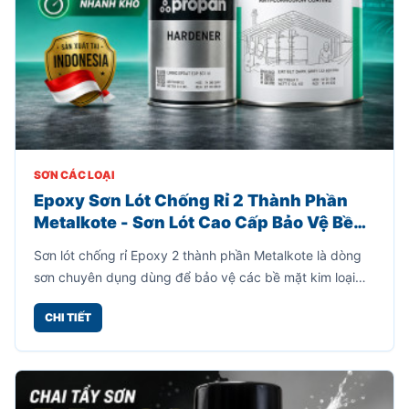
SƠN CÁC LOẠI
Epoxy Sơn Lót Chống Rỉ 2 Thành Phần
Metalkote - Sơn Lót Cao Cấp Bảo Vệ Bề
Mặt Kim Loại - Xuất Xứ InDo
Sơn lót chống rỉ Epoxy 2 thành phần Metalkote là dòng
sơn chuyên dụng dùng để bảo vệ các bề mặt kim loại
như sắt, thép, khung nhà xưởng, máy móc, kết cấu thép,
CHI TIẾT
xe cơ giới và nhiều hạng mục công nghiệp khác.