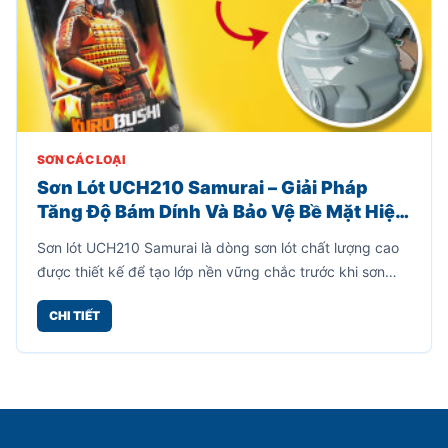
SƠN CÁC LOẠI
Sơn Lót UCH210 Samurai – Giải Pháp
Tăng Độ Bám Dính Và Bảo Vệ Bề Mặt Hiệu
Quả
Sơn lót UCH210 Samurai là dòng sơn lót chất lượng cao
được thiết kế để tạo lớp nền vững chắc trước khi sơn
phủ màu. Sản phẩm giúp tăng độ bám dính giữa bề mặt
CHI TIẾT
và lớp sơn hoàn thiện, đồng thời hạn chế bong tróc, nứt
nẻ và kéo dài tuổi thọ của lớp sơn.