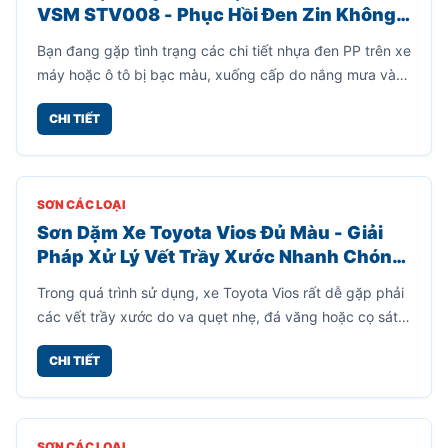
SƠN CÁC LOẠI
Sơn Trực Tiếp Lên Nhựa Đen PP - Sơn
VSM STV008 - Phục Hồi Đen Zin Không