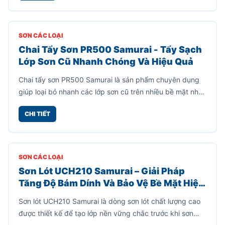
SƠN CÁC LOẠI
Sơn Gỗ Hệ Nước HBO - Sơn Gỗ Không
Mùi, An Toàn Và Dễ Sử Dụng Cho Gia
Đình
Sơn gỗ hệ nước HBO là dòng sơn chuyên dùng để làm