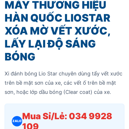
MÁY THƯƠNG HIỆU
HÀN QUỐC LIOSTAR
XÓA MỜ VẾT XƯỚC,
LẤY LẠI ĐỘ SÁNG
BÓNG
Xi đánh bóng Lio Star chuyên dùng tẩy vết xước
trên bề mặt sơn của xe, các vết ố trên bề mặt
sơn, hoặc lớp dầu bóng (Clear coat) của xe.
Mua Sỉ/Lẻ: 034 9928
ZALO
109