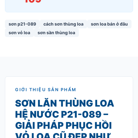
sơn p21-089
cách sơn thùng loa
sơn loa bán ở đâu
sơn vỏ loa
sơn sần thùng loa
GIỚI THIỆU SẢN PHẨM
SƠN LĂN THÙNG LOA
HỆ NƯỚC P21-089 –
GIẢI PHÁP PHỤC HỒI
VỎ LOA CŨ ĐẸP NHƯ