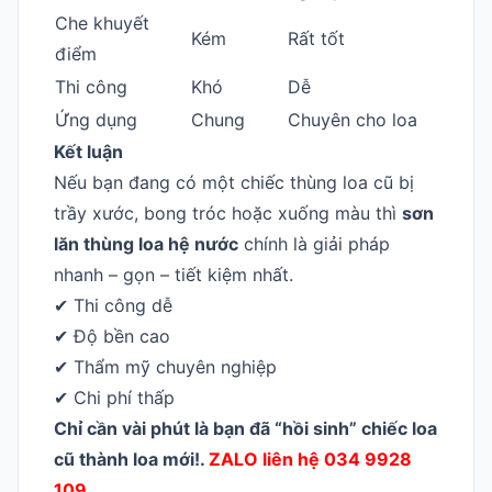
Che khuyết
Kém
Rất tốt
điểm
Thi công
Khó
Dễ
Ứng dụng
Chung
Chuyên cho loa
Kết luận
Nếu bạn đang có một chiếc thùng loa cũ bị
trầy xước, bong tróc hoặc xuống màu thì
sơn
lăn thùng loa hệ nước
chính là giải pháp
nhanh – gọn – tiết kiệm nhất.
✔ Thi công dễ
✔ Độ bền cao
✔ Thẩm mỹ chuyên nghiệp
✔ Chi phí thấp
Chỉ cần vài phút là bạn đã “hồi sinh” chiếc loa
cũ thành loa mới!.
ZALO liên hệ 034 9928
109