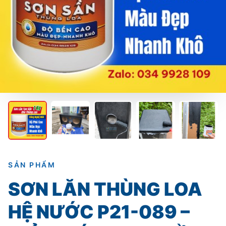
SẢN PHẨM
SƠN LĂN THÙNG LOA
HỆ NƯỚC P21-089 –