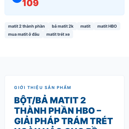
109
matit 2 thành phần
bả matit 2k
matit
matit HBO
mua matit ở đâu
matit trét xe
GIỚI THIỆU SẢN PHẨM
BỘT/BẢ MATIT 2
THÀNH PHẦN HBO –
GIẢI PHÁP TRÁM TRÉT