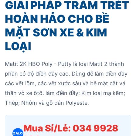
GIẢI PHÁP TRÁM TRÉT
HOÀN HẢO CHO BỀ
MẶT SƠN XE & KIM
LOẠI
Matit 2K HBO Poly - Putty là loại Matit 2 thành
phần có độ điền đầy cao. Dùng để làm điền đầy
các vết lõm, các vết xước sâu và bề mặt cắt vá
thân vỏ xe ôtô. làm điền đầy: Kim loại mạ kẽm;
Thép; Nhôm và gỗ dán Polyeste.
Mua Sỉ/Lẻ: 034 9928
ZALO