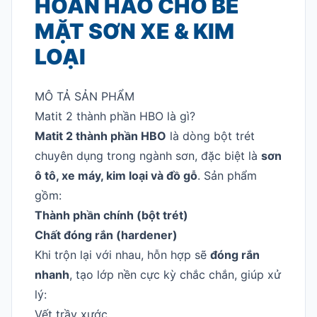
HOÀN HẢO CHO BỀ
MẶT SƠN XE & KIM
LOẠI
MÔ TẢ SẢN PHẨM
Matit 2 thành phần HBO là gì?
Matit 2 thành phần HBO
là dòng bột trét
chuyên dụng trong ngành sơn, đặc biệt là
sơn
ô tô, xe máy, kim loại và đồ gỗ
. Sản phẩm
gồm:
Thành phần chính (bột trét)
Chất đóng rắn (hardener)
Khi trộn lại với nhau, hỗn hợp sẽ
đóng rắn
nhanh
, tạo lớp nền cực kỳ chắc chắn, giúp xử
lý:
Vết trầy xước