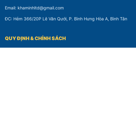
Chuyên cung cấp Matit, Bóng 2K, Sơn 1K, Sơn 2K và thiết
bị ngành sơn. Hàng chính hãng, tư vấn nhiệt tình, giao
hàng nhanh chóng.
F
Z
Y
T
THÔNG TIN LIÊN HỆ
Công ty TNHH TM Khả Minh
Hotline: 034 9928 109 - 0902 786 108
Email: khaminhltd@gmail.com