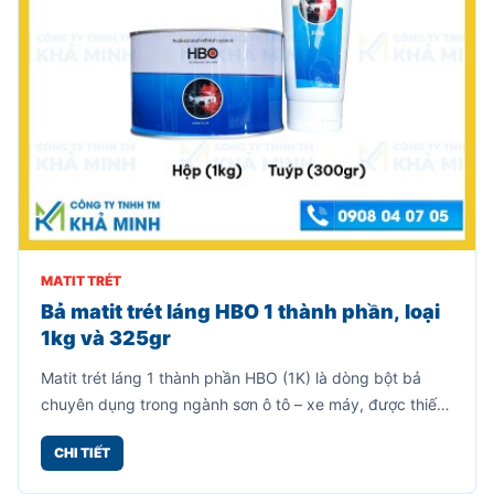
MATIT TRÉT
Matit 2 Thành Phần 380 Yakoo, Bả Trét
Nhanh Khô, Dễ Chà Nhám, Bám Dính Tốt
Matit 2 thành phần 380 Yakoo là dòng bột bả chuyên
dụng được sử dụng rộng rãi trong ngành sơn ô tô, xe
máy, đồ gỗ, kim loại và nhiều bề mặt cần xử lý khuyết
CHI TIẾT
điểm trước khi sơn.