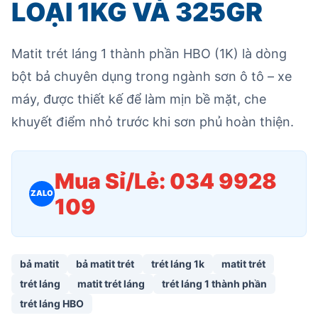
LOẠI 1KG VÀ 325GR
Matit trét láng 1 thành phần HBO (1K) là dòng
bột bả chuyên dụng trong ngành sơn ô tô – xe
máy, được thiết kế để làm mịn bề mặt, che
khuyết điểm nhỏ trước khi sơn phủ hoàn thiện.
Mua Sỉ/Lẻ: 034 9928
ZALO
109
bả matit
bả matit trét
trét láng 1k
matit trét
trét láng
matit trét láng
trét láng 1 thành phần
trét láng HBO