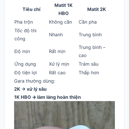
Matit 1K
Tiêu chí
Matit 2K
HBO
Pha trộn
Không cần
Cần pha
Tốc độ thi
Nhanh
Trung bình
công
Trung bình –
Độ mịn
Rất mịn
cao
Ứng dụng
Xử lý mịn
Trám sâu
Độ tiện lợi
Rất cao
Thấp hơn
Gara thường dùng:
2K -> xử lý sâu
1K HBO
->
làm láng hoàn thiện