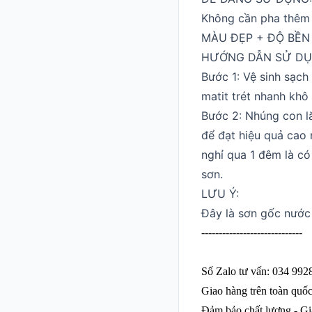
Không cần pha thêm 
MÀU ĐẸP + ĐỘ BỀN C
HƯỚNG DẪN SỬ DỤN
Bước 1: Vệ sinh sạch
matit trét nhanh khô
Bước 2: Nhúng con lă
để đạt hiệu quả cao 
nghỉ qua 1 đêm là c
sơn.
LƯU Ý:
Đây là sơn gốc nước
-----------------------------
Số Zalo tư vấn: 034 992
Giao hàng trên toàn quố
Đảm bảo chất lượng - Gi