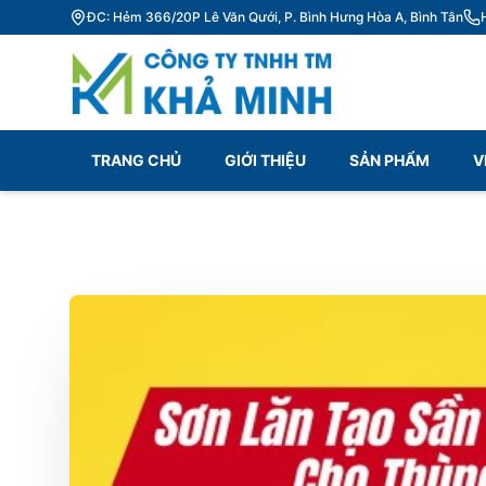
ĐC: Hẻm 366/20P Lê Văn Qưới, P. Bình Hưng Hòa A, Bình Tân
TRANG CHỦ
GIỚI THIỆU
SẢN PHẨM
V