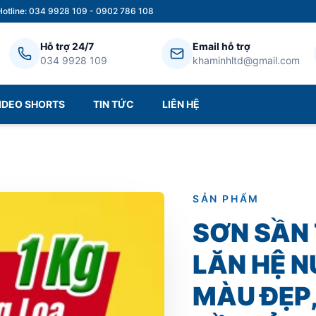
Hotline: 034 9928 109 - 0902 786 108
Hỗ trợ 24/7
Email hỗ trợ
034 9928 109
khaminhltd@gmail.com
IDEO SHORTS
TIN TỨC
LIÊN HỆ
SẢN PHẨM
SƠN SẦN
LĂN HỆ N
MÀU ĐẸP