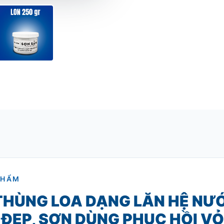
PHẨM
THÙNG LOA DẠNG LĂN HỆ NƯ
 ĐẸP, SƠN DÙNG PHỤC HỒI V