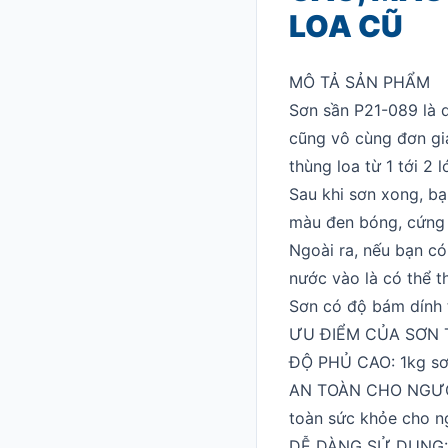
LOA CŨ
MÔ TẢ SẢN PHẨM
Sơn sần P21-089 là 
cũng vô cùng đơn giả
thùng loa từ 1 tới 2
Sau khi sơn xong, bạ
màu đen bóng, cứng 
Ngoài ra, nếu bạn c
nước vào là có thể t
Sơn có độ bám dính 
ƯU ĐIỂM CỦA SƠN 
ĐỘ PHỦ CAO: 1kg sơ
AN TOÀN CHO NGƯỜI 
toàn sức khỏe cho ng
DỄ DÀNG SỬ DỤNG: bạ