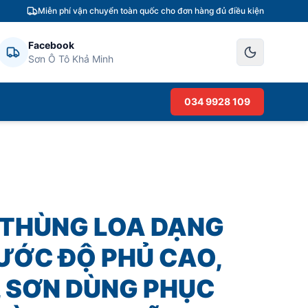
Miễn phí vận chuyển toàn quốc cho đơn hàng đủ điều kiện
Facebook
Sơn Ô Tô Khả Minh
034 9928 109
 THÙNG LOA DẠNG
ƯỚC ĐỘ PHỦ CAO,
, SƠN DÙNG PHỤC