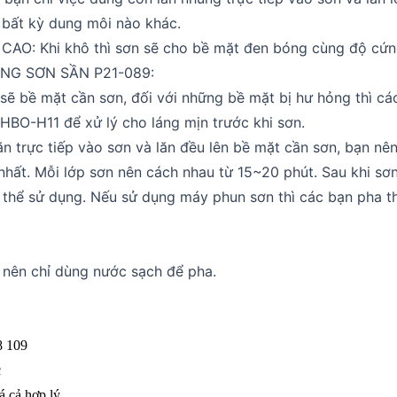
bất kỳ dung môi nào khác.
AO: Khi khô thì sơn sẽ cho bề mặt đen bóng cùng độ cứn
G SƠN SẦN P21-089:
 sẽ bề mặt cần sơn, đối với những bề mặt bị hư hỏng thì c
 HBO-H11 để xử lý cho láng mịn trước khi sơn.
n trực tiếp vào sơn và lăn đều lên bề mặt cần sơn, bạn nên 
nhất. Mỗi lớp sơn nên cách nhau từ 15~20 phút. Sau khi sơ
ó thể sử dụng. Nếu sử dụng máy phun sơn thì các bạn pha
 nên chỉ dùng nước sạch để pha.
8 109
c
á cả hợp lý