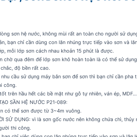
dòng sơn hệ nước, không mùi rất an toàn cho người sử dụn
n, bạn chỉ cần dùng con lăn nhúng trực tiếp vào sơn và lă
 lớp, mỗi lớp sơn cách nhau khoản 15 phút là được.
n chờ qua đêm để lớp sơn khô hoàn toàn là có thể sử dụng
chắc, độ bền rất cao.
ó nhu cầu sử dụng máy bắn sơn để sơn thì bạn chỉ cần pha
hi công.
tốt trên hầu hết các bề mặt như gỗ tự nhiên, ván ép, MDF…
TẠO SẦN HỆ NƯỚC P21-089:
n có thể sơn được từ 3~4m vuông.
SỬ DỤNG: vì là sơn gốc nước nên không chứa chì, thủy 
ười thi công.
n chỉ việc dùng con lăn nhúng trực tiếp vào sơn và lăn l