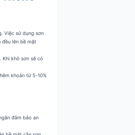
g. Việc sử dụng sơn
n đều lên bề mặt
. Khi khô sơn sẽ có
 thêm khoản từ 5-10%
ngân đảm bảo an
ên bề mặt cần sơn.