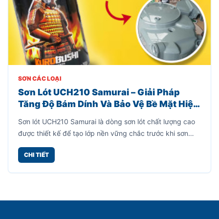
SƠN CÁC LOẠI
Sơn Lót UCH210 Samurai – Giải Pháp
Tăng Độ Bám Dính Và Bảo Vệ Bề Mặt Hiệu
Quả
Sơn lót UCH210 Samurai là dòng sơn lót chất lượng cao
được thiết kế để tạo lớp nền vững chắc trước khi sơn
phủ màu. Sản phẩm giúp tăng độ bám dính giữa bề mặt
CHI TIẾT
và lớp sơn hoàn thiện, đồng thời hạn chế bong tróc, nứt
nẻ và kéo dài tuổi thọ của lớp sơn.