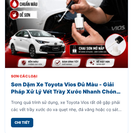
SƠN CÁC LOẠI
Sơn Dặm Xe Toyota Vios Đủ Màu - Giải
Pháp Xử Lý Vết Trầy Xước Nhanh Chóng,
Tiết Kiệm
Trong quá trình sử dụng, xe Toyota Vios rất dễ gặp phải
các vết trầy xước do va quẹt nhẹ, đá văng hoặc cọ sát
khi đỗ xe. Những vết xước này không chỉ làm mất thẩm
CHI TIẾT
mỹ mà còn khiến bề mặt sơn dễ bị oxy hóa theo thời
gian.