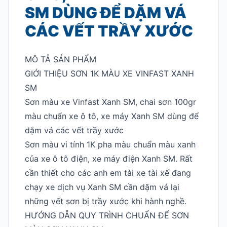
SM DÙNG ĐỂ DẶM VÁ
CÁC VẾT TRẦY XƯỚC
MÔ TẢ SẢN PHẨM
GIỚI THIỆU SƠN 1K MÀU XE VINFAST XANH
SM
Sơn màu xe Vinfast Xanh SM, chai sơn 100gr
màu chuẩn xe ô tô, xe máy Xanh SM dùng để
dặm vá các vết trầy xước
Sơn màu vi tính 1K pha màu chuẩn màu xanh
của xe ô tô điện, xe máy điện Xanh SM. Rất
cần thiết cho các anh em tài xe tài xế đang
chạy xe dịch vụ Xanh SM cần dặm vá lại
những vết sơn bị trầy xước khi hành nghề.
HƯỚNG DẪN QUY TRÌNH CHUẨN ĐỂ SƠN