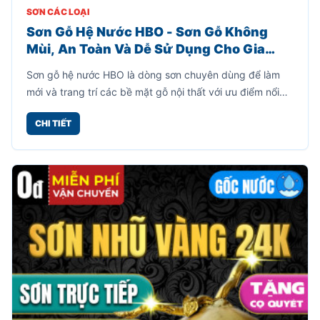
SƠN CÁC LOẠI
Sơn Gỗ Hệ Nước HBO - Sơn Gỗ Không
Mùi, An Toàn Và Dễ Sử Dụng Cho Gia
Đình
Sơn gỗ hệ nước HBO là dòng sơn chuyên dùng để làm
mới và trang trí các bề mặt gỗ nội thất với ưu điểm nổi
bật là không mùi, không cần pha xăng hay dung môi,
CHI TIẾT
giúp quá trình thi công trở nên đơn giản và an toàn hơn.