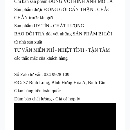
Chỉ bán sản phẩm ĐÚNG VỚI HÌNH ẢNH MÔ TẢ
Sản phẩm được ĐÓNG GÓI CẨN THẬN - CHẮC
CHẮN trước khi gửi
Sản phẩm UY TÍN - CHẤT LƯỢNG
BAO ĐỔI TRẢ đối với những SẢN PHẨM BỊ LỖI
từ nhà sản xuất
TƯ VẤN MIỄN PHÍ - NHIỆT TÌNH - TẬN TÂM
các thắc mắc của khách hàng
-----------------------------
Số Zalo tư vấn: 034 9928 109
ĐC: 37 Bình Long, Bình Hưng Hòa A, Bình Tân
Giao hàng trên toàn quốc
Đảm bảo chất lượng - Giá cả hợp lý