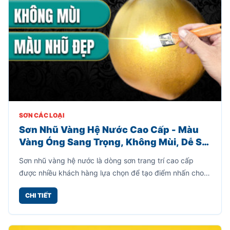
SƠN CÁC LOẠI
Sơn Nhũ Vàng Hệ Nước Cao Cấp - Màu
Vàng Óng Sang Trọng, Không Mùi, Dễ Sử
Dụng
Sơn nhũ vàng hệ nước là dòng sơn trang trí cao cấp
được nhiều khách hàng lựa chọn để tạo điểm nhấn cho
các vật dụng nội thất, ngoại thất, đồ thủ công mỹ nghệ,
CHI TIẾT
chậu cây, tượng trang trí, cổng sắt, khung ảnh và nhiều
bề mặt khác.