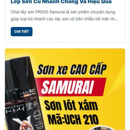
Lớp Sơn Cũ Nhanh Chóng Và Hiệu Quả
Chai tẩy sơn PR500 Samurai là sản phẩm chuyên dụng
giúp loại bỏ nhanh các lớp sơn cũ trên nhiều bề mặt như
kim loại, sắt thép, inox, nhôm, xe máy, đồ gia dụng và
CHI TIẾT
nhiều vật dụng khác.