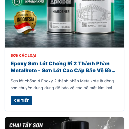
SƠN CÁC LOẠI
Epoxy Sơn Lót Chống Rỉ 2 Thành Phần
Metalkote - Sơn Lót Cao Cấp Bảo Vệ Bề
Mặt Kim Loại - Xuất Xứ InDo
Sơn lót chống rỉ Epoxy 2 thành phần Metalkote là dòng
sơn chuyên dụng dùng để bảo vệ các bề mặt kim loại
như sắt, thép, khung nhà xưởng, máy móc, kết cấu thép,
CHI TIẾT
xe cơ giới và nhiều hạng mục công nghiệp khác.