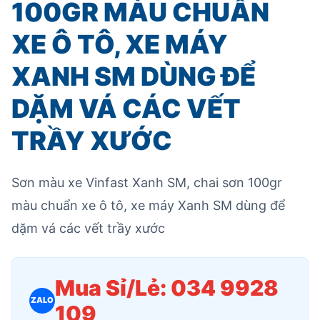
100GR MÀU CHUẨN
XE Ô TÔ, XE MÁY
XANH SM DÙNG ĐỂ
DẶM VÁ CÁC VẾT
TRẦY XƯỚC
Sơn màu xe Vinfast Xanh SM, chai sơn 100gr
màu chuẩn xe ô tô, xe máy Xanh SM dùng để
dặm vá các vết trầy xước
Mua Sỉ/Lẻ: 034 9928
ZALO
109