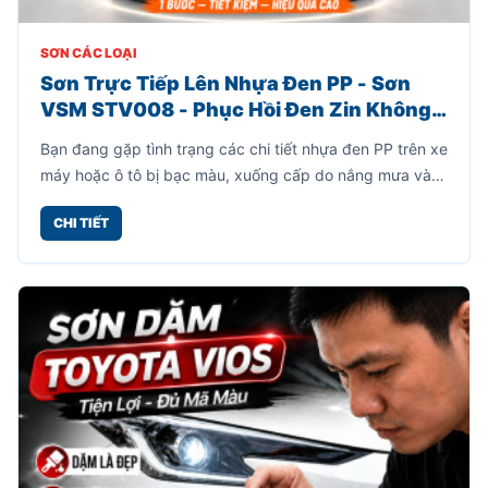
SƠN CÁC LOẠI
Sơn Trực Tiếp Lên Nhựa Đen PP - Sơn
VSM STV008 - Phục Hồi Đen Zin Không
Cần Sơn Lót
Bạn đang gặp tình trạng các chi tiết nhựa đen PP trên xe
máy hoặc ô tô bị bạc màu, xuống cấp do nắng mưa và
thời gian sử dụng? Sơn VSM STV008 chính là giải pháp
CHI TIẾT
giúp phục hồi bề mặt nhựa đen nhanh chóng, tiết kiệm
và hiệu quả.