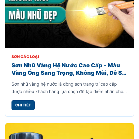
SƠN CÁC LOẠI
Sơn Nhũ Vàng Hệ Nước Cao Cấp - Màu
Vàng Óng Sang Trọng, Không Mùi, Dễ Sử
Dụng
Sơn nhũ vàng hệ nước là dòng sơn trang trí cao cấp
được nhiều khách hàng lựa chọn để tạo điểm nhấn cho
các vật dụng nội thất, ngoại thất, đồ thủ công mỹ nghệ,
CHI TIẾT
chậu cây, tượng trang trí, cổng sắt, khung ảnh và nhiều
bề mặt khác.