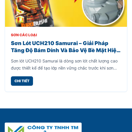
SƠN CÁC LOẠI
Sơn Lót UCH210 Samurai – Giải Pháp
Tăng Độ Bám Dính Và Bảo Vệ Bề Mặt Hiệu
Quả
Sơn lót UCH210 Samurai là dòng sơn lót chất lượng cao
được thiết kế để tạo lớp nền vững chắc trước khi sơn
phủ màu. Sản phẩm giúp tăng độ bám dính giữa bề mặt
CHI TIẾT
và lớp sơn hoàn thiện, đồng thời hạn chế bong tróc, nứt
nẻ và kéo dài tuổi thọ của lớp sơn.