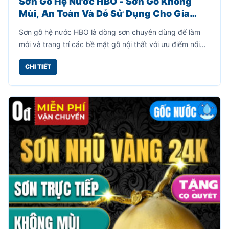
Sơn Gỗ Hệ Nước HBO - Sơn Gỗ Không
Mùi, An Toàn Và Dễ Sử Dụng Cho Gia
Đình
Sơn gỗ hệ nước HBO là dòng sơn chuyên dùng để làm
mới và trang trí các bề mặt gỗ nội thất với ưu điểm nổi
bật là không mùi, không cần pha xăng hay dung môi,
CHI TIẾT
giúp quá trình thi công trở nên đơn giản và an toàn hơn.