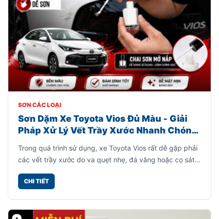
SƠN CÁC LOẠI
Sơn Dặm Xe Toyota Vios Đủ Màu - Giải
Pháp Xử Lý Vết Trầy Xước Nhanh Chóng,
Tiết Kiệm
Trong quá trình sử dụng, xe Toyota Vios rất dễ gặp phải
các vết trầy xước do va quẹt nhẹ, đá văng hoặc cọ sát
khi đỗ xe. Những vết xước này không chỉ làm mất thẩm
CHI TIẾT
mỹ mà còn khiến bề mặt sơn dễ bị oxy hóa theo thời
gian.