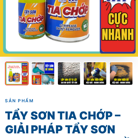
SẢN PHẨM
TẨY SƠN TIA CHỚP –
GIẢI PHÁP TẨY SƠN