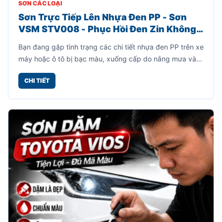
SƠN CÁC LOẠI
Sơn Trực Tiếp Lên Nhựa Đen PP - Sơn
VSM STV008 - Phục Hồi Đen Zin Không
Cần Sơn Lót
Bạn đang gặp tình trạng các chi tiết nhựa đen PP trên xe
máy hoặc ô tô bị bạc màu, xuống cấp do nắng mưa và
thời gian sử dụng? Sơn VSM STV008 chính là giải pháp
CHI TIẾT
giúp phục hồi bề mặt nhựa đen nhanh chóng, tiết kiệm
và hiệu quả.