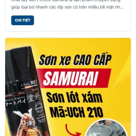
giúp loại bỏ nhanh các lớp sơn cũ trên nhiều bề mặt như
kim loại, sắt thép, inox, nhôm, xe máy, đồ gia dụng và
CHI TIẾT
nhiều vật dụng khác.