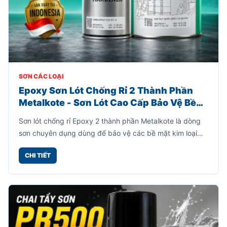
SƠN CÁC LOẠI
Epoxy Sơn Lót Chống Rỉ 2 Thành Phần
Metalkote - Sơn Lót Cao Cấp Bảo Vệ Bề
Mặt Kim Loại - Xuất Xứ InDo
Sơn lót chống rỉ Epoxy 2 thành phần Metalkote là dòng
sơn chuyên dụng dùng để bảo vệ các bề mặt kim loại
như sắt, thép, khung nhà xưởng, máy móc, kết cấu thép,
CHI TIẾT
xe cơ giới và nhiều hạng mục công nghiệp khác.