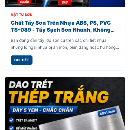
VẬT TƯ SƠN
Chất Tẩy Sơn Trên Nhựa ABS, PS, PVC
TS-089 - Tẩy Sạch Sơn Nhanh, Không
Làm Hư Bề Mặt Nhựa
Bạn đang cần tẩy lớp sơn cũ trên các chi tiết nhựa
nhưng lo ngại nhựa bị ăn mòn, biến dạng hoặc hư hỏng?
Chất tẩy sơn trên nhựa TS-089 là giải pháp chuyên
CHI TIẾT
dụng giúp loại bỏ lớp sơn bám trên bề mặt nhựa ABS, PS
và PVC một cách nhanh chóng mà vẫn giữ nguyên bề
mặt nhựa khi sử dụng đúng hướng dẫn.