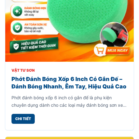
VẬT TƯ SƠN
Phớt Đánh Bóng Xốp 6 Inch Có Gắn Đế –
Đánh Bóng Nhanh, Êm Tay, Hiệu Quả Cao
Phớt đánh bóng xốp 6 inch có gắn đế là phụ kiện
chuyên dụng dành cho các loại máy đánh bóng sơn xe,
giúp xử lý bề mặt nhanh chóng, mang lại độ bóng mịn
CHI TIẾT
cao mà không gây trầy xước.