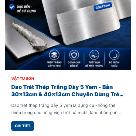
VẬT TƯ SƠN
Dao Trét Thép Trắng Dày 5 Yem - Bản
30x13cm & 40x13cm Chuyên Dùng Trét
Bả Matit
Dao trét thép trắng dày 5 yem là dụng cụ không thể
thiếu trong các công việc trét bả matit, làm phẳng bề
mặt kim loại, gỗ, thùng loa hoặc các chi tiết cần xử lý
CHI TIẾT
trước khi sơn. Sản phẩm được gia công từ thép trắng
dày 5 yem, cho độ cứng cáp cao, hạn chế cong vênh khi