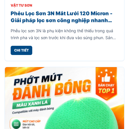
VẬT TƯ SƠN
Phễu Lọc Sơn 3N Mắt Lưới 120 Micron -
Giải pháp lọc sơn công nghiệp nhanh
chóng, hiệu quả
Phễu lọc sơn 3N là phụ kiện không thể thiếu trong quá
trình pha và lọc sơn trước khi đưa vào súng phun. Sản
phẩm được thiết kế dạng phễu giấy tích hợp mắt lưới lọc
CHI TIẾT
120 micron giúp giữ lại cặn sơn, bụi bẩn, tạp chất và các
hạt sơn chưa tan hoàn toàn, từ đó giúp lớp sơn phun ra
mịn đẹp và hạn chế tình trạng tắc nghẽn đầu súng.