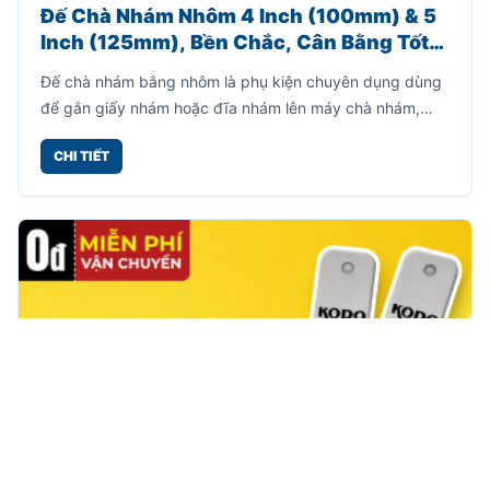
Đế Chà Nhám Nhôm 4 Inch (100mm) & 5
Inch (125mm), Bền Chắc, Cân Bằng Tốt,
Hỗ Trợ Chà Nhám Hiệu Quả
Đế chà nhám bằng nhôm là phụ kiện chuyên dụng dùng
để gắn giấy nhám hoặc đĩa nhám lên máy chà nhám,
máy đánh bóng cầm tay.
CHI TIẾT