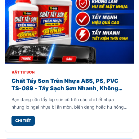
VẬT TƯ SƠN
Chất Tẩy Sơn Trên Nhựa ABS, PS, PVC
TS-089 - Tẩy Sạch Sơn Nhanh, Không
Làm Hư Bề Mặt Nhựa
Bạn đang cần tẩy lớp sơn cũ trên các chi tiết nhựa
nhưng lo ngại nhựa bị ăn mòn, biến dạng hoặc hư hỏng?
Chất tẩy sơn trên nhựa TS-089 là giải pháp chuyên
CHI TIẾT
dụng giúp loại bỏ lớp sơn bám trên bề mặt nhựa ABS, PS
và PVC một cách nhanh chóng mà vẫn giữ nguyên bề
mặt nhựa khi sử dụng đúng hướng dẫn.