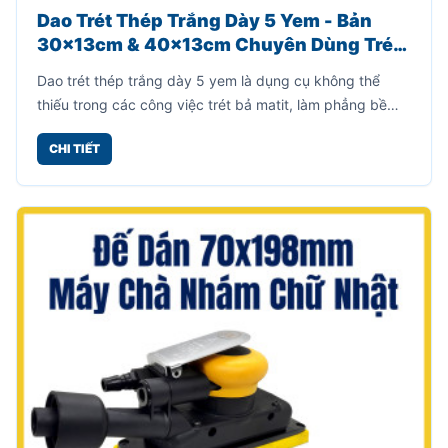
Dao Trét Thép Trắng Dày 5 Yem - Bản
30x13cm & 40x13cm Chuyên Dùng Trét
Bả Matit
Dao trét thép trắng dày 5 yem là dụng cụ không thể
thiếu trong các công việc trét bả matit, làm phẳng bề
mặt kim loại, gỗ, thùng loa hoặc các chi tiết cần xử lý
CHI TIẾT
trước khi sơn. Sản phẩm được gia công từ thép trắng
dày 5 yem, cho độ cứng cáp cao, hạn chế cong vênh khi
sử dụng lực mạnh.