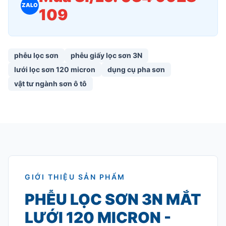
ZALO
109
phễu lọc sơn
phễu giấy lọc sơn 3N
lưới lọc sơn 120 micron
dụng cụ pha sơn
vật tư ngành sơn ô tô
GIỚI THIỆU SẢN PHẨM
PHỄU LỌC SƠN 3N MẮT
LƯỚI 120 MICRON -