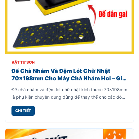
VẬT TƯ SƠN
Đế Chà Nhám Và Đệm Lót Chữ Nhật
70x198mm Cho Máy Chà Nhám Hơi – Giải
Pháp Thay Thế Hiệu Quả, Tiết Kiệm Chi
Đế chà nhám và đệm lót chữ nhật kích thước 70x198mm
Phí
là phụ kiện chuyên dụng dùng để thay thế cho các dòng
máy chà nhám hơi chữ nhật khi phần đế cũ bị mòn, bong
CHI TIẾT
lớp gai hoặc hư hỏng sau thời gian dài sử dụng.