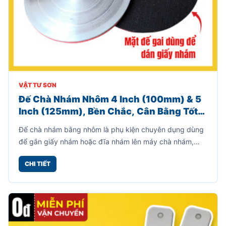
VẬT TƯ SƠN
Đế Chà Nhám Nhôm 4 Inch (100mm) & 5
Inch (125mm), Bền Chắc, Cân Bằng Tốt,
Hỗ Trợ Chà Nhám Hiệu Quả
Đế chà nhám bằng nhôm là phụ kiện chuyên dụng dùng
để gắn giấy nhám hoặc đĩa nhám lên máy chà nhám,
máy đánh bóng cầm tay.
CHI TIẾT