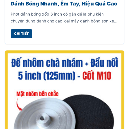
Đánh Bóng Nhanh, Êm Tay, Hiệu Quả Cao
Phớt đánh bóng xốp 6 inch có gắn đế là phụ kiện
chuyên dụng dành cho các loại máy đánh bóng sơn xe,
giúp xử lý bề mặt nhanh chóng, mang lại độ bóng mịn
CHI TIẾT
cao mà không gây trầy xước.