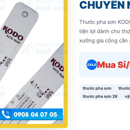
CHUYÊN 
Thước pha sơn KODO 
tiện lợi dành cho th
xưởng gia công cần 
Mua Sỉ
ZALO
thước pha sơn
thước
thước pha sơn 2K
vậ