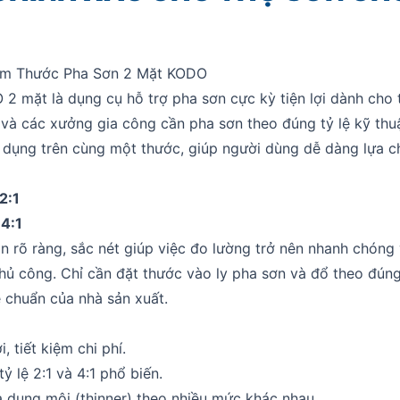
hẩm Thước Pha Sơn 2 Mặt KODO
 mặt là dụng cụ hỗ trợ pha sơn cực kỳ tiện lợi dành cho t
 và các xưởng gia công cần pha sơn theo đúng tỷ lệ kỹ th
ử dụng trên cùng một thước, giúp người dùng dễ dàng lựa c
2:1
 4:1
n rõ ràng, sắc nét giúp việc đo lường trở nên nhanh chóng
hủ công. Chỉ cần đặt thước vào ly pha sơn và đổ theo đún
ệ chuẩn của nhà sản xuất.
i, tiết kiệm chi phí.
ỷ lệ 2:1 và 4:1 phổ biến.
 dung môi (thinner) theo nhiều mức khác nhau.