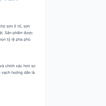
hợ sơn ô tô, sơn
uật. Sản phẩm được
họn tỷ lệ pha phù
 và chính xác hơn so
g vạch hướng dẫn là