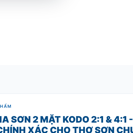
PHẨM
 SƠN 2 MẶT KODO 2:1 & 4:1 
CHÍNH XÁC CHO THỢ SƠN C