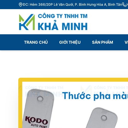
ĐC: Hẻm 366/20P Lê Văn Qưới, P. Bình Hưng Hòa A, Bình Tân
TRANG CHỦ
GIỚI THIỆU
SẢN PHẨM
V