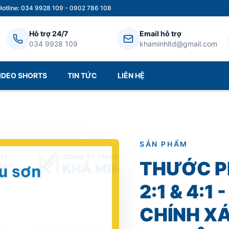
Hotline: 034 9928 109 - 0902 786 108
Hỗ trợ 24/7
Email hỗ trợ
034 9928 109
khaminhltd@gmail.com
IDEO SHORTS
TIN TỨC
LIÊN HỆ
SẢN PHẨM
THƯỚC P
2:1 & 4:1
CHÍNH X