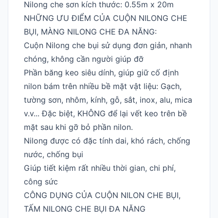
Nilong che sơn kích thước: 0.55m x 20m
NHỮNG ƯU ĐIỂM CỦA CUỘN NILONG CHE
BỤI, MÀNG NILONG CHE ĐA NĂNG:
Cuộn Nilong che bụi sử dụng đơn giản, nhanh
chóng, không cần người giúp đỡ
Phần băng keo siêu dính, giúp giữ cố định
nilon bám trên nhiều bề mặt vật liệu: Gạch,
tường sơn, nhôm, kính, gỗ, sắt, inox, alu, mica
v.v... Đặc biệt, KHÔNG để lại vết keo trên bề
mặt sau khi gỡ bỏ phần nilon.
Nilong được có đặc tính dai, khó rách, chống
nước, chống bụi
Giúp tiết kiệm rất nhiều thời gian, chi phí,
công sức
CÔNG DỤNG CỦA CUỘN NILON CHE BỤI,
TẤM NILONG CHE BỤI ĐA NĂNG