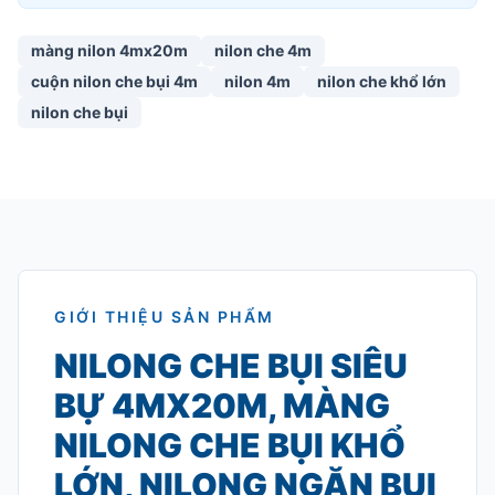
màng nilon 4mx20m
nilon che 4m
cuộn nilon che bụi 4m
nilon 4m
nilon che khổ lớn
nilon che bụi
GIỚI THIỆU SẢN PHẨM
NILONG CHE BỤI SIÊU
BỰ 4MX20M, MÀNG
NILONG CHE BỤI KHỔ
LỚN, NILONG NGĂN BỤI