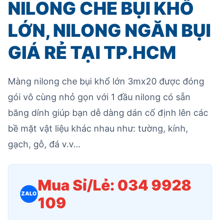
NILONG CHE BỤI KHỔ
LỚN, NILONG NGĂN BỤI
GIÁ RẺ TẠI TP.HCM
Màng nilong che bụi khổ lớn 3mx20 được đóng
gói vô cùng nhỏ gọn với 1 đầu nilong có sẵn
băng dính giúp bạn dễ dàng dán cố định lên các
bề mặt vật liệu khác nhau như: tường, kính,
gạch, gỗ, đá v.v...
Mua Sỉ/Lẻ: 034 9928
ZALO
109