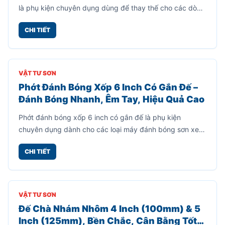
dày 5 yem, cho độ cứng cáp cao, hạn chế cong vênh khi
sử dụng lực mạnh.