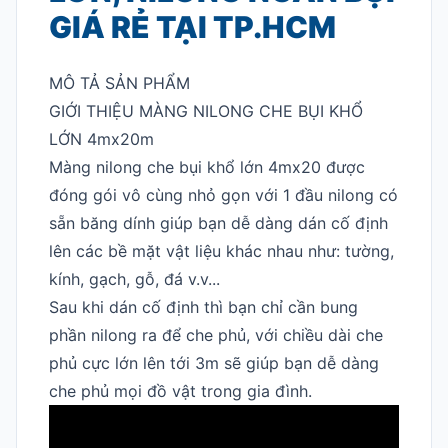
GIÁ RẺ TẠI TP.HCM
MÔ TẢ SẢN PHẨM
GIỚI THIỆU MÀNG NILONG CHE BỤI KHỔ
LỚN 4mx20m
Màng nilong che bụi khổ lớn 4mx20 được
đóng gói vô cùng nhỏ gọn với 1 đầu nilong có
sẵn băng dính giúp bạn dễ dàng dán cố định
lên các bề mặt vật liệu khác nhau như: tường,
kính, gạch, gỗ, đá v.v...
Sau khi dán cố định thì bạn chỉ cần bung
phần nilong ra để che phủ, với chiều dài che
phủ cực lớn lên tới 3m sẽ giúp bạn dễ dàng
che phủ mọi đồ vật trong gia đình.