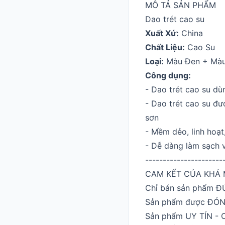
MÔ TẢ SẢN PHẨM
Dao trét cao su
Xuất Xứ:
China
Chất Liệu:
Cao Su
Loại:
Màu Đen + Màu
Công dụng:
- Dao trét cao su dùn
- Dao trét cao su đư
sơn
- Mềm dẻo, linh hoạt
- Dễ dàng làm sạch v
----------------------
CAM KẾT CỦA KHẢ 
Chỉ bán sản phẩm 
Sản phẩm được ĐÓN
Sản phẩm UY TÍN -