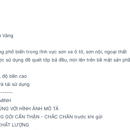
 Vàng
g phổ biến trong lĩnh vực sơn xe ô tô, sơn nội, ngoại thất
ợc sử dụng đề quét lớp bả đều, mịn lên trên bề mặt sản phầm
, độ bền cao
à tái sử dụng
-------
MINH
ĐÚNG VỚI HÌNH ẢNH MÔ TẢ
G GÓI CẨN THẬN - CHẮC CHẮN trước khi gửi
 CHẤT LƯỢNG