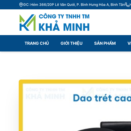
ĐC: Hẻm 366/20P Lê Văn Qưới, P. Bình Hưng Hòa A, Bình Tân
TRANG CHỦ
GIỚI THIỆU
SẢN PHẨM
V