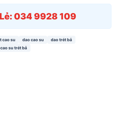
/Lẻ: 034 9928 109
t cao su
dao cao su
dao trét bả
cao su trét bả