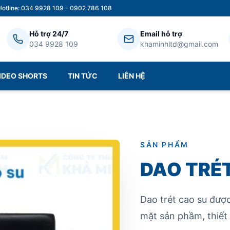
Hotline: 034 9928 109 - 0902 786 108
Hỗ trợ 24/7
Email hỗ trợ
034 9928 109
khaminhltd@gmail.com
IDEO SHORTS
TIN TỨC
LIÊN HỆ
SẢN PHẨM
DAO TRÉ
Dao trét cao su được
mặt sản phầm, thiết 