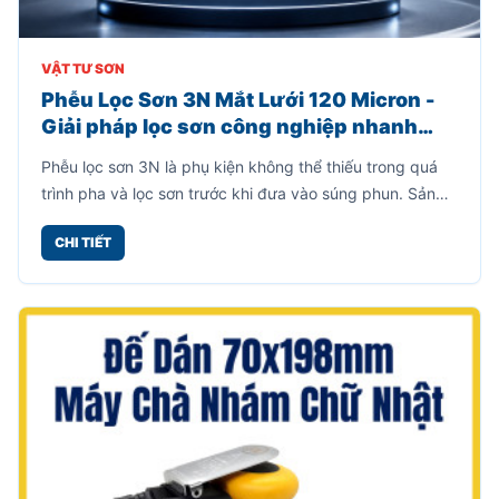
VẬT TƯ SƠN
Phễu Lọc Sơn 3N Mắt Lưới 120 Micron -
Giải pháp lọc sơn công nghiệp nhanh
chóng, hiệu quả
Phễu lọc sơn 3N là phụ kiện không thể thiếu trong quá
trình pha và lọc sơn trước khi đưa vào súng phun. Sản
phẩm được thiết kế dạng phễu giấy tích hợp mắt lưới lọc
CHI TIẾT
120 micron giúp giữ lại cặn sơn, bụi bẩn, tạp chất và các
hạt sơn chưa tan hoàn toàn, từ đó giúp lớp sơn phun ra
mịn đẹp và hạn chế tình trạng tắc nghẽn đầu súng.