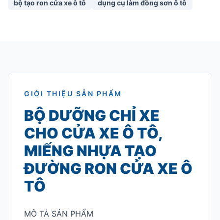
bộ tạo ron cửa xe ô tô
dụng cụ làm đồng sơn ô tô
GIỚI THIỆU SẢN PHẨM
BỘ DƯỠNG CHỈ XE
CHO CỬA XE Ô TÔ,
MIẾNG NHỰA TẠO
ĐƯỜNG RON CỬA XE Ô
TÔ
MÔ TẢ SẢN PHẨM