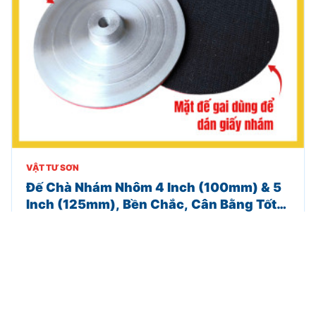
VẬT TƯ SƠN
Đế Chà Nhám Nhôm 4 Inch (100mm) & 5
Inch (125mm), Bền Chắc, Cân Bằng Tốt,
Hỗ Trợ Chà Nhám Hiệu Quả
Đế chà nhám bằng nhôm là phụ kiện chuyên dụng dùng
để gắn giấy nhám hoặc đĩa nhám lên máy chà nhám,
máy đánh bóng cầm tay.
CHI TIẾT