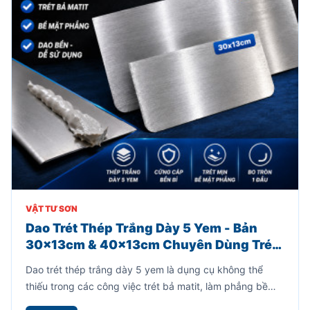
VẬT TƯ SƠN
Dao Trét Thép Trắng Dày 5 Yem - Bản
30x13cm & 40x13cm Chuyên Dùng Trét
Bả Matit
Dao trét thép trắng dày 5 yem là dụng cụ không thể
thiếu trong các công việc trét bả matit, làm phẳng bề
mặt kim loại, gỗ, thùng loa hoặc các chi tiết cần xử lý