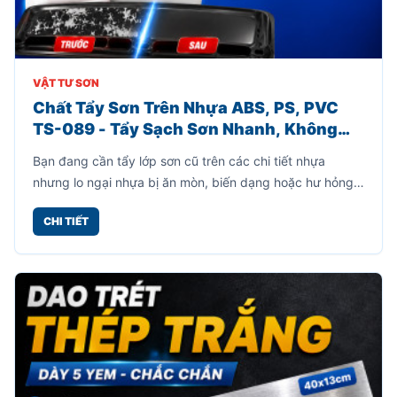
VẬT TƯ SƠN
Chất Tẩy Sơn Trên Nhựa ABS, PS, PVC
TS-089 - Tẩy Sạch Sơn Nhanh, Không
Làm Hư Bề Mặt Nhựa
Bạn đang cần tẩy lớp sơn cũ trên các chi tiết nhựa
nhưng lo ngại nhựa bị ăn mòn, biến dạng hoặc hư hỏng?
Chất tẩy sơn trên nhựa TS-089 là giải pháp chuyên
CHI TIẾT
dụng giúp loại bỏ lớp sơn bám trên bề mặt nhựa ABS, PS
và PVC một cách nhanh chóng mà vẫn giữ nguyên bề
mặt nhựa khi sử dụng đúng hướng dẫn.