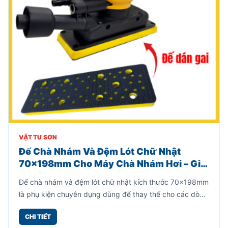
VẬT TƯ SƠN
Đế Chà Nhám Và Đệm Lót Chữ Nhật
70x198mm Cho Máy Chà Nhám Hơi – Giải
Pháp Thay Thế Hiệu Quả, Tiết Kiệm Chi
Đế chà nhám và đệm lót chữ nhật kích thước 70x198mm
Phí
là phụ kiện chuyên dụng dùng để thay thế cho các dòng
máy chà nhám hơi chữ nhật khi phần đế cũ bị mòn, bong
CHI TIẾT
lớp gai hoặc hư hỏng sau thời gian dài sử dụng.