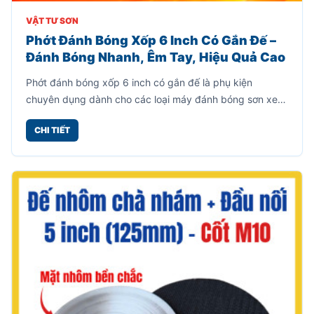
VẬT TƯ SƠN
Phớt Đánh Bóng Xốp 6 Inch Có Gắn Đế –
Đánh Bóng Nhanh, Êm Tay, Hiệu Quả Cao
Phớt đánh bóng xốp 6 inch có gắn đế là phụ kiện
chuyên dụng dành cho các loại máy đánh bóng sơn xe,
giúp xử lý bề mặt nhanh chóng, mang lại độ bóng mịn
CHI TIẾT
cao mà không gây trầy xước.