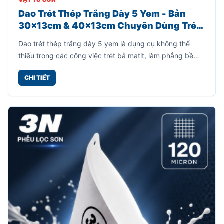
Dao Trét Thép Trắng Dày 5 Yem - Bản
30x13cm & 40x13cm Chuyên Dùng Trét
Bả Matit
Dao trét thép trắng dày 5 yem là dụng cụ không thể
thiếu trong các công việc trét bả matit, làm phẳng bề
mặt kim loại, gỗ, thùng loa hoặc các chi tiết cần xử lý
CHI TIẾT
trước khi sơn. Sản phẩm được gia công từ thép trắng
dày 5 yem, cho độ cứng cáp cao, hạn chế cong vênh khi
sử dụng lực mạnh.