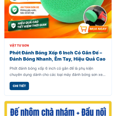
VẬT TƯ SƠN
Phớt Đánh Bóng Xốp 6 Inch Có Gắn Đế –
Đánh Bóng Nhanh, Êm Tay, Hiệu Quả Cao
Phớt đánh bóng xốp 6 inch có gắn đế là phụ kiện
chuyên dụng dành cho các loại máy đánh bóng sơn xe,
giúp xử lý bề mặt nhanh chóng, mang lại độ bóng mịn
CHI TIẾT
cao mà không gây trầy xước.