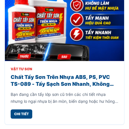
VẬT TƯ SƠN
Chất Tẩy Sơn Trên Nhựa ABS, PS, PVC
TS-089 - Tẩy Sạch Sơn Nhanh, Không
Làm Hư Bề Mặt Nhựa
Bạn đang cần tẩy lớp sơn cũ trên các chi tiết nhựa
nhưng lo ngại nhựa bị ăn mòn, biến dạng hoặc hư hỏng?
Chất tẩy sơn trên nhựa TS-089 là giải pháp chuyên
CHI TIẾT
dụng giúp loại bỏ lớp sơn bám trên bề mặt nhựa ABS, PS
và PVC một cách nhanh chóng mà vẫn giữ nguyên bề
mặt nhựa khi sử dụng đúng hướng dẫn.