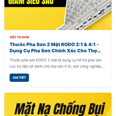
VẬT TƯ SƠN
Thước Pha Sơn 2 Mặt KODO 2:1 & 4:1 -
Dụng Cụ Pha Sơn Chính Xác Cho Thợ
Sơn Chuyên Nghiệp
Thước pha sơn KODO 2 mặt là dụng cụ hỗ trợ pha sơn
cực kỳ tiện lợi dành cho thợ sơn ô tô, sơn công nghiệp,
sơn gỗ và các xưởng gia công cần pha sơn theo đúng tỷ
CHI TIẾT
lệ kỹ thuật.