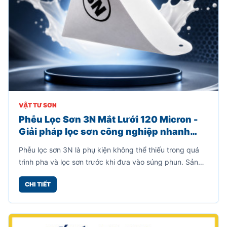
VẬT TƯ SƠN
Phễu Lọc Sơn 3N Mắt Lưới 120 Micron -
Giải pháp lọc sơn công nghiệp nhanh
chóng, hiệu quả
Phễu lọc sơn 3N là phụ kiện không thể thiếu trong quá
trình pha và lọc sơn trước khi đưa vào súng phun. Sản
phẩm được thiết kế dạng phễu giấy tích hợp mắt lưới lọc
CHI TIẾT
120 micron giúp giữ lại cặn sơn, bụi bẩn, tạp chất và các
hạt sơn chưa tan hoàn toàn, từ đó giúp lớp sơn phun ra
mịn đẹp và hạn chế tình trạng tắc nghẽn đầu súng.