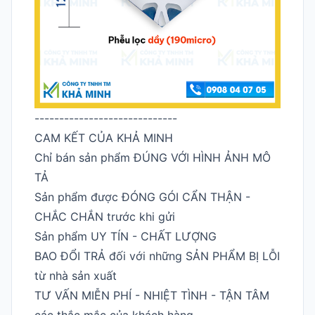
-----------------------------
CAM KẾT CỦA KHẢ MINH
Chỉ bán sản phẩm ĐÚNG VỚI HÌNH ẢNH MÔ
TẢ
Sản phẩm được ĐÓNG GÓI CẨN THẬN -
CHẮC CHẮN trước khi gửi
Sản phẩm UY TÍN - CHẤT LƯỢNG
BAO ĐỔI TRẢ đối với những SẢN PHẨM BỊ LỖI
từ nhà sản xuất
TƯ VẤN MIỄN PHÍ - NHIỆT TÌNH - TẬN TÂM
các thắc mắc của khách hàng