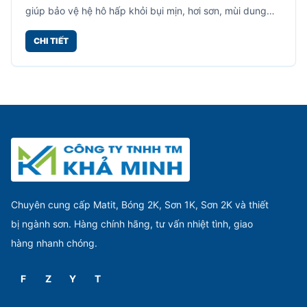
giúp bảo vệ hệ hô hấp khỏi bụi mịn, hơi sơn, mùi dung
môi, hóa chất và các tác nhân gây hại trong quá trình
CHI TIẾT
làm việc.
Chuyên cung cấp Matit, Bóng 2K, Sơn 1K, Sơn 2K và thiết
bị ngành sơn. Hàng chính hãng, tư vấn nhiệt tình, giao
hàng nhanh chóng.
F
Z
Y
T