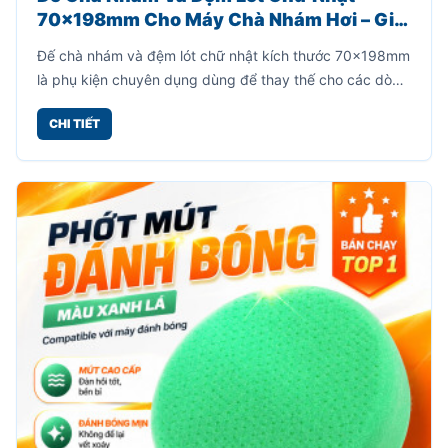
70x198mm Cho Máy Chà Nhám Hơi – Giải
Pháp Thay Thế Hiệu Quả, Tiết Kiệm Chi
Đế chà nhám và đệm lót chữ nhật kích thước 70x198mm
Phí
là phụ kiện chuyên dụng dùng để thay thế cho các dòng
máy chà nhám hơi chữ nhật khi phần đế cũ bị mòn, bong
CHI TIẾT
lớp gai hoặc hư hỏng sau thời gian dài sử dụng.