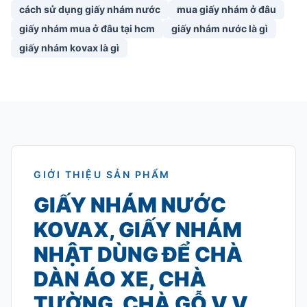
cách sử dụng giấy nhám nước
mua giấy nhám ở đâu
giấy nhám mua ở đâu tại hcm
giấy nhám nước là gì
giấy nhám kovax là gì
GIỚI THIỆU SẢN PHẨM
GIẤY NHÁM NƯỚC
KOVAX, GIẤY NHÁM
NHẬT DÙNG ĐỂ CHÀ
DÀN ÁO XE, CHÀ
TƯỜNG, CHÀ GỖ V.V…