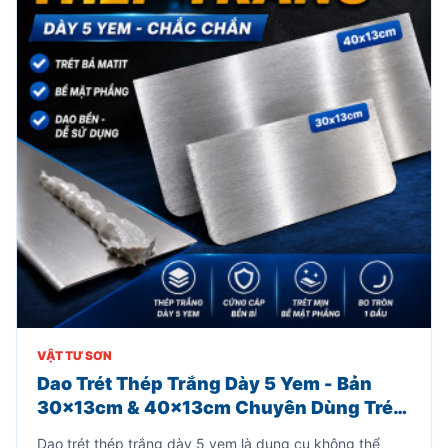
VẬT TƯ SƠN
Dao Trét Thép Trắng Dày 5 Yem - Bản
30x13cm & 40x13cm Chuyên Dùng Trét
Bả Matit
Dao trét thép trắng dày 5 yem là dụng cụ không thể