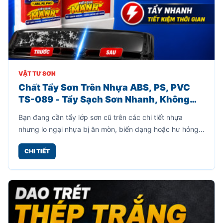
VẬT TƯ SƠN
Chất Tẩy Sơn Trên Nhựa ABS, PS, PVC
TS-089 - Tẩy Sạch Sơn Nhanh, Không
Làm Hư Bề Mặt Nhựa
Bạn đang cần tẩy lớp sơn cũ trên các chi tiết nhựa
nhưng lo ngại nhựa bị ăn mòn, biến dạng hoặc hư hỏng?
Chất tẩy sơn trên nhựa TS-089 là giải pháp chuyên
CHI TIẾT
dụng giúp loại bỏ lớp sơn bám trên bề mặt nhựa ABS, PS
và PVC một cách nhanh chóng mà vẫn giữ nguyên bề
mặt nhựa khi sử dụng đúng hướng dẫn.