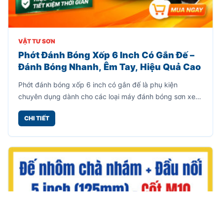
VẬT TƯ SƠN
Phớt Đánh Bóng Xốp 6 Inch Có Gắn Đế –
Đánh Bóng Nhanh, Êm Tay, Hiệu Quả Cao
Phớt đánh bóng xốp 6 inch có gắn đế là phụ kiện
chuyên dụng dành cho các loại máy đánh bóng sơn xe,
giúp xử lý bề mặt nhanh chóng, mang lại độ bóng mịn
CHI TIẾT
cao mà không gây trầy xước.