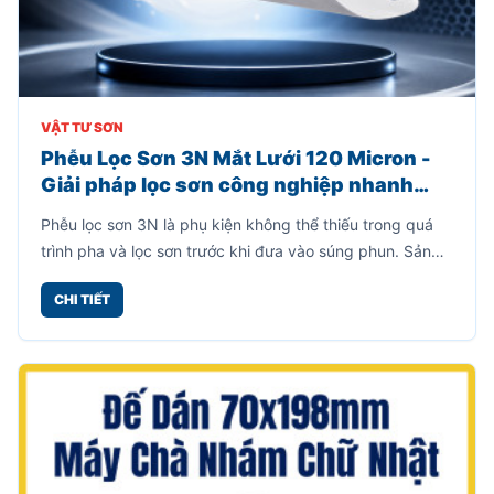
VẬT TƯ SƠN
Phễu Lọc Sơn 3N Mắt Lưới 120 Micron -
Giải pháp lọc sơn công nghiệp nhanh
chóng, hiệu quả
Phễu lọc sơn 3N là phụ kiện không thể thiếu trong quá
trình pha và lọc sơn trước khi đưa vào súng phun. Sản
phẩm được thiết kế dạng phễu giấy tích hợp mắt lưới lọc
CHI TIẾT
120 micron giúp giữ lại cặn sơn, bụi bẩn, tạp chất và các
hạt sơn chưa tan hoàn toàn, từ đó giúp lớp sơn phun ra
mịn đẹp và hạn chế tình trạng tắc nghẽn đầu súng.