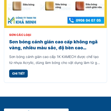
SƠN CÁC LOẠI
Sơn bóng cánh gián cao cấp không ngã
vàng, nhiều màu sắc, độ bền cao
(800gr)
Sơn bóng cánh gián cao cấp 1K KAMECH được chế tạo
từ nhựa Acrylic, dùng làm bóng cho vật dụng làm từ gỗ,
mây tre, kim loại, lưu giữ được vẻ đẹp cho vân gỗ.
CHI TIẾT