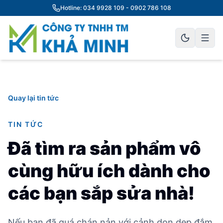
Hotline: 034 9928 109 - 0902 786 108
Quay lại tin tức
TIN TỨC
Đã tìm ra sản phẩm vô
cùng hữu ích dành cho
các bạn sắp sửa nhà!
Nếu bạn đã quá chán nản với cảnh dọn dẹp đắm