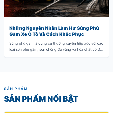
Những Nguyên Nhân Làm Hư Súng Phủ
Gầm Xe Ô Tô Và Cách Khắc Phục
Súng phủ gầm là dụng cụ thường xuyên tiếp xúc với các
loại sơn phủ gầm, sơn chống đá văng và hóa chất có độ
nhớt cao. Nếu sử dụng hoặc bảo quản không đúng
cách, súng rất dễ bị tắc nghẽn, giảm hiệu suất phun
hoặc hư hỏng hoàn toàn.
SẢN PHẨM
SẢN PHẨM NỔI BẬT