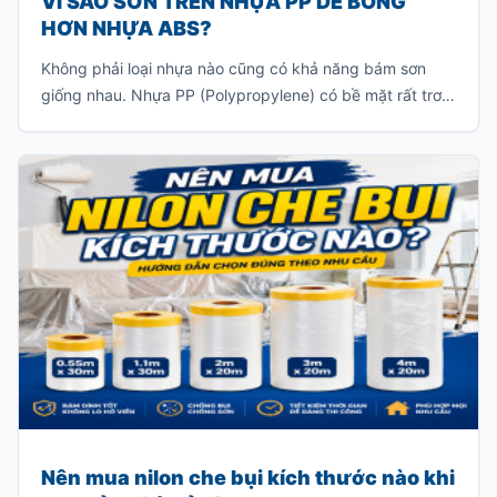
VÌ SAO SƠN TRÊN NHỰA PP DỄ BONG
HƠN NHỰA ABS?
Không phải loại nhựa nào cũng có khả năng bám sơn
giống nhau. Nhựa PP (Polypropylene) có bề mặt rất trơn
và khả năng bám sơn ít, khiến lớp sơn khó liên kết với vật
liệu. Nếu sơn trực tiếp mà không xử lý đúng kỹ thuật, lớp
sơn rất dễ bong tróc khi va chạm hoặc sau một thời gian
sử dụng.
Nên mua nilon che bụi kích thước nào khi