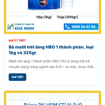
MATIT TRÉT
Bả matit trét láng HBO 1 thành phần, loại
1kg và 325gr
Matit trét láng 1 thành phần HBO (1K) là dòng bột bả
chuyên dụng trong ngành sơn ô tô – xe máy, được thiết
kế để làm mịn bề mặt, che khuyết điểm nhỏ trước khi
CHI TIẾT
sơn phủ hoàn thiện.