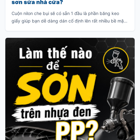
sơn sửa nhà cửa?
Cuộn nilon che bụi sẽ có sẵn 1 đầu là phần băng keo
giấy giúp bạn dễ dàng dán cố định lên rất nhiều bề mặt
vật liệu như: tường gạch, cửa kính, bề mặt gỗ, v.v… Đầu
còn lại là phần nilon có rất nhiều kích thước khác nhau
để bạn có thể bung ra và che chắn bụi bẩn, sơn văng
v.v…