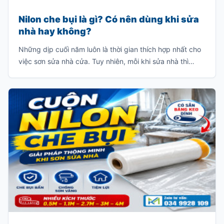
Nilon che bụi là gì? Có nên dùng khi sửa
nhà hay không?
Những dịp cuối năm luôn là thời gian thích hợp nhất cho
việc sơn sửa nhà cửa. Tuy nhiên, mỗi khi sửa nhà thì
thường sẽ có rất nhiều bụi và chúng sẽ bám dầy vào các
đồ dùng trong gia đình như: giường, tủ, sofa, bàn ghế
v.v…