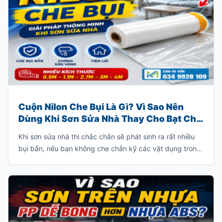
Cuộn Nilon Che Bụi Là Gì? Vì Sao Nên
Dùng Khi Sơn Sửa Nhà Thay Cho Bạt Che
Truyền Thống?
Khi sơn sửa nhà thì chắc chắn sẽ phát sinh ra rất nhiều
bụi bẩn, nếu bạn không che chắn kỹ các vật dụng trong
nhà thì bạn sẽ phải tốn rất nhiều thời gian để dọn dẹp
sạch lớp bụi này.