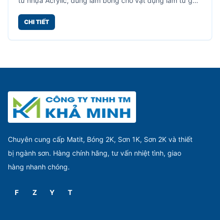
từ nhựa Acrylic, dùng làm bóng cho vật dụng làm từ gỗ,
mây tre, kim loại, lưu giữ được vẻ đẹp cho vân gỗ.
CHI TIẾT
Chuyên cung cấp Matit, Bóng 2K, Sơn 1K, Sơn 2K và thiết
bị ngành sơn. Hàng chính hãng, tư vấn nhiệt tình, giao
hàng nhanh chóng.
F
Z
Y
T