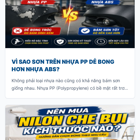
VÌ SAO SƠN TRÊN NHỰA PP DỄ BONG
HƠN NHỰA ABS?
Không phải loại nhựa nào cũng có khả năng bám sơn
giống nhau. Nhựa PP (Polypropylene) có bề mặt rất trơn
và khả năng bám sơn ít, khiến lớp sơn khó liên kết với vật
liệu. Nếu sơn trực tiếp mà không xử lý đúng kỹ thuật, lớp
sơn rất dễ bong tróc khi va chạm hoặc sau một thời gian
sử dụng.