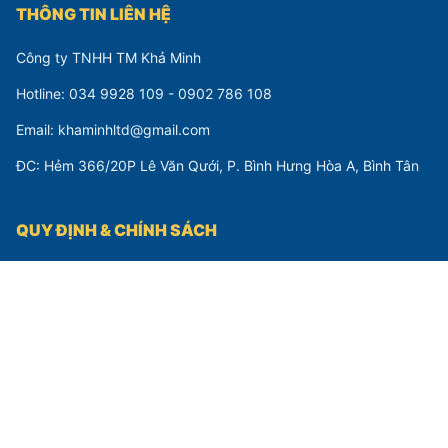
THÔNG TIN LIÊN HỆ
Công ty TNHH TM Khả Minh
Hotline: 034 9928 109 - 0902 786 108
Email: khaminhltd@gmail.com
ĐC: Hẻm 366/20P Lê Văn Qưới, P. Bình Hưng Hòa A, Bình Tân
QUY ĐỊNH & CHÍNH SÁCH
Chính sách mua hàng
Hình thức thanh toán
Giao hàng và vận chuyển
Bảo hành, hoàn trả
KẾT NỐI VỚI CHÚNG TÔI