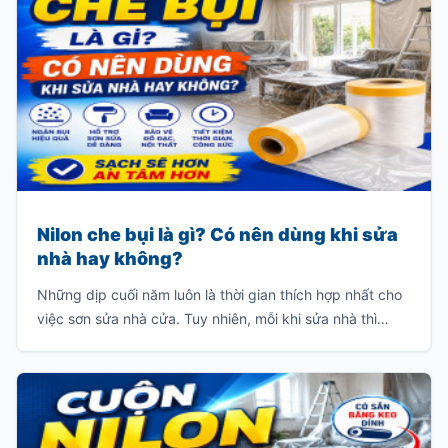
Nilon che bụi là gì? Có nên dùng khi sửa
nhà hay không?
Những dịp cuối năm luôn là thời gian thích hợp nhất cho
việc sơn sửa nhà cửa. Tuy nhiên, mỗi khi sửa nhà thì
thường sẽ có rất nhiều bụi và chúng sẽ bám dầy vào các
đồ dùng trong gia đình như: giường, tủ, sofa, bàn ghế
v.v…