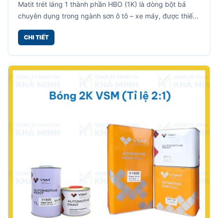
Matit trét láng 1 thành phần HBO (1K) là dòng bột bả
chuyên dụng trong ngành sơn ô tô – xe máy, được thiết
kế để làm mịn bề mặt, che khuyết điểm nhỏ trước khi
CHI TIẾT
sơn phủ hoàn thiện.