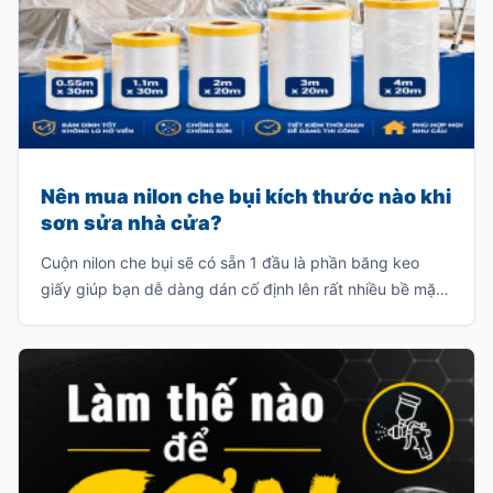
Nên mua nilon che bụi kích thước nào khi
sơn sửa nhà cửa?
Cuộn nilon che bụi sẽ có sẵn 1 đầu là phần băng keo
giấy giúp bạn dễ dàng dán cố định lên rất nhiều bề mặt
vật liệu như: tường gạch, cửa kính, bề mặt gỗ, v.v… Đầu
còn lại là phần nilon có rất nhiều kích thước khác nhau
để bạn có thể bung ra và che chắn bụi bẩn, sơn văng
v.v…