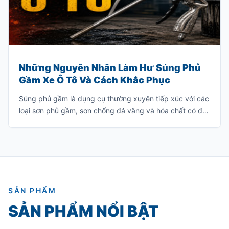
Những Nguyên Nhân Làm Hư Súng Phủ
Gầm Xe Ô Tô Và Cách Khắc Phục
Súng phủ gầm là dụng cụ thường xuyên tiếp xúc với các
loại sơn phủ gầm, sơn chống đá văng và hóa chất có độ
nhớt cao. Nếu sử dụng hoặc bảo quản không đúng
cách, súng rất dễ bị tắc nghẽn, giảm hiệu suất phun
hoặc hư hỏng hoàn toàn.
SẢN PHẨM
SẢN PHẨM NỔI BẬT