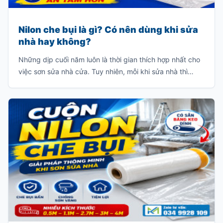
Nilon che bụi là gì? Có nên dùng khi sửa
nhà hay không?
Những dịp cuối năm luôn là thời gian thích hợp nhất cho
việc sơn sửa nhà cửa. Tuy nhiên, mỗi khi sửa nhà thì
thường sẽ có rất nhiều bụi và chúng sẽ bám dầy vào các
đồ dùng trong gia đình như: giường, tủ, sofa, bàn ghế
v.v…