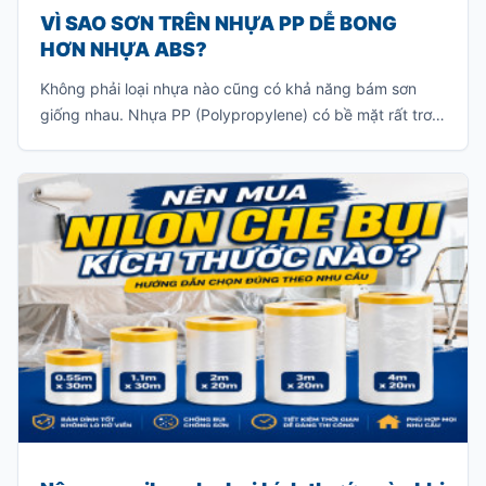
VÌ SAO SƠN TRÊN NHỰA PP DỄ BONG
HƠN NHỰA ABS?
Không phải loại nhựa nào cũng có khả năng bám sơn
giống nhau. Nhựa PP (Polypropylene) có bề mặt rất trơn
và khả năng bám sơn ít, khiến lớp sơn khó liên kết với vật
liệu. Nếu sơn trực tiếp mà không xử lý đúng kỹ thuật, lớp
sơn rất dễ bong tróc khi va chạm hoặc sau một thời gian
sử dụng.