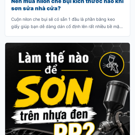
Nên mua nilon che bụi kích thước nào khi
sơn sửa nhà cửa?
Cuộn nilon che bụi sẽ có sẵn 1 đầu là phần băng keo
giấy giúp bạn dễ dàng dán cố định lên rất nhiều bề mặt
vật liệu như: tường gạch, cửa kính, bề mặt gỗ, v.v… Đầu
còn lại là phần nilon có rất nhiều kích thước khác nhau
để bạn có thể bung ra và che chắn bụi bẩn, sơn văng
v.v…