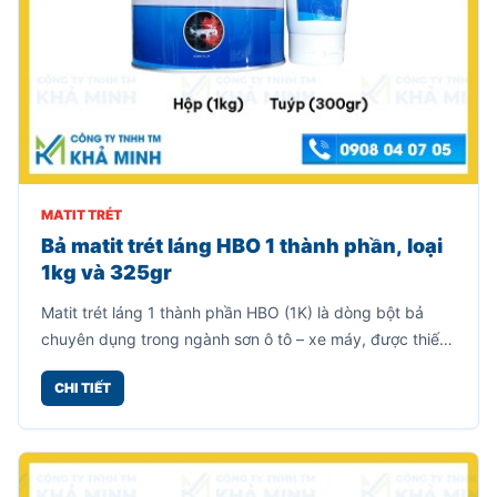
MATIT TRÉT
Bả matit trét láng HBO 1 thành phần, loại
1kg và 325gr
Matit trét láng 1 thành phần HBO (1K) là dòng bột bả
chuyên dụng trong ngành sơn ô tô – xe máy, được thiết
kế để làm mịn bề mặt, che khuyết điểm nhỏ trước khi
CHI TIẾT
sơn phủ hoàn thiện.