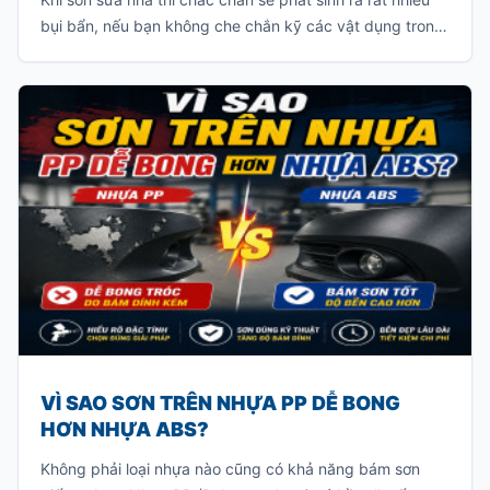
bụi bẩn, nếu bạn không che chắn kỹ các vật dụng trong
nhà thì bạn sẽ phải tốn rất nhiều thời gian để dọn dẹp
sạch lớp bụi này.
VÌ SAO SƠN TRÊN NHỰA PP DỄ BONG
HƠN NHỰA ABS?
Không phải loại nhựa nào cũng có khả năng bám sơn