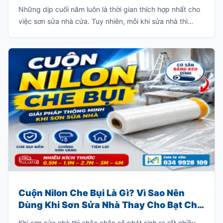
Những dịp cuối năm luôn là thời gian thích hợp nhất cho
việc sơn sửa nhà cửa. Tuy nhiên, mỗi khi sửa nhà thì
thường sẽ có rất nhiều bụi và chúng sẽ bám dầy vào các
đồ dùng trong gia đình như: giường, tủ, sofa, bàn ghế
v.v…
Cuộn Nilon Che Bụi Là Gì? Vì Sao Nên
Dùng Khi Sơn Sửa Nhà Thay Cho Bạt Che
Truyền Thống?
Khi sơn sửa nhà thì chắc chắn sẽ phát sinh ra rất nhiều