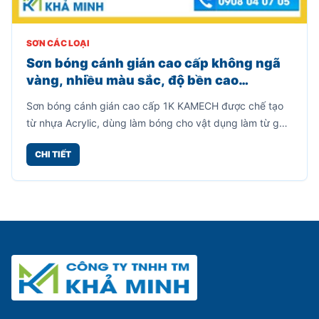
SƠN CÁC LOẠI
Sơn bóng cánh gián cao cấp không ngã
vàng, nhiều màu sắc, độ bền cao
(800gr)
Sơn bóng cánh gián cao cấp 1K KAMECH được chế tạo
từ nhựa Acrylic, dùng làm bóng cho vật dụng làm từ gỗ,
mây tre, kim loại, lưu giữ được vẻ đẹp cho vân gỗ.
CHI TIẾT