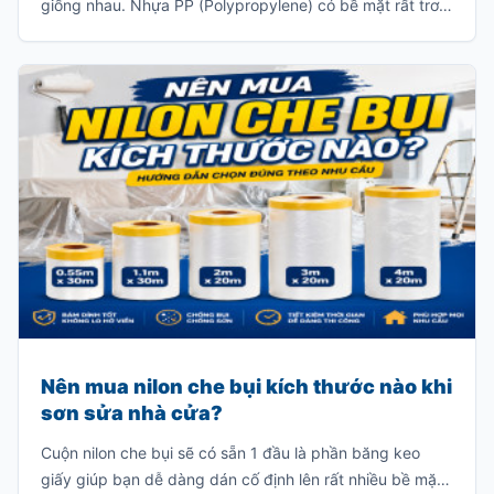
giống nhau. Nhựa PP (Polypropylene) có bề mặt rất trơn
và khả năng bám sơn ít, khiến lớp sơn khó liên kết với vật
liệu. Nếu sơn trực tiếp mà không xử lý đúng kỹ thuật, lớp
sơn rất dễ bong tróc khi va chạm hoặc sau một thời gian
sử dụng.
Nên mua nilon che bụi kích thước nào khi
sơn sửa nhà cửa?
Cuộn nilon che bụi sẽ có sẵn 1 đầu là phần băng keo
giấy giúp bạn dễ dàng dán cố định lên rất nhiều bề mặt