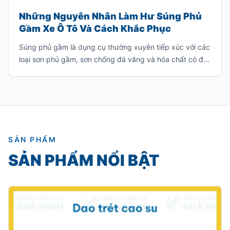
Những Nguyên Nhân Làm Hư Súng Phủ
Gầm Xe Ô Tô Và Cách Khắc Phục
Súng phủ gầm là dụng cụ thường xuyên tiếp xúc với các
loại sơn phủ gầm, sơn chống đá văng và hóa chất có độ
nhớt cao. Nếu sử dụng hoặc bảo quản không đúng
cách, súng rất dễ bị tắc nghẽn, giảm hiệu suất phun
hoặc hư hỏng hoàn toàn.
SẢN PHẨM
SẢN PHẨM NỔI BẬT