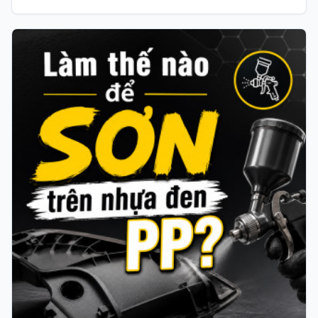
vật liệu như: tường gạch, cửa kính, bề mặt gỗ, v.v… Đầu
còn lại là phần nilon có rất nhiều kích thước khác nhau
để bạn có thể bung ra và che chắn bụi bẩn, sơn văng
v.v…