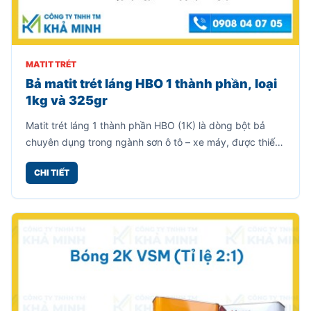
MATIT TRÉT
Bả matit trét láng HBO 1 thành phần, loại
1kg và 325gr
Matit trét láng 1 thành phần HBO (1K) là dòng bột bả
chuyên dụng trong ngành sơn ô tô – xe máy, được thiết
kế để làm mịn bề mặt, che khuyết điểm nhỏ trước khi
CHI TIẾT
sơn phủ hoàn thiện.