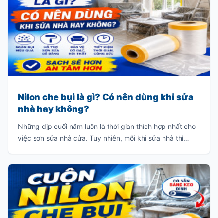
Nilon che bụi là gì? Có nên dùng khi sửa
nhà hay không?
Những dịp cuối năm luôn là thời gian thích hợp nhất cho
việc sơn sửa nhà cửa. Tuy nhiên, mỗi khi sửa nhà thì
thường sẽ có rất nhiều bụi và chúng sẽ bám dầy vào các
đồ dùng trong gia đình như: giường, tủ, sofa, bàn ghế
v.v…