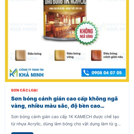
SƠN CÁC LOẠI
Sơn bóng cánh gián cao cấp không ngã
vàng, nhiều màu sắc, độ bền cao
(800gr)
Sơn bóng cánh gián cao cấp 1K KAMECH được chế tạo
từ nhựa Acrylic, dùng làm bóng cho vật dụng làm từ gỗ,
mây tre, kim loại, lưu giữ được vẻ đẹp cho vân gỗ.