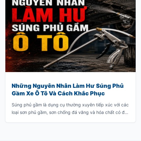
Những Nguyên Nhân Làm Hư Súng Phủ
Gầm Xe Ô Tô Và Cách Khắc Phục
Súng phủ gầm là dụng cụ thường xuyên tiếp xúc với các
loại sơn phủ gầm, sơn chống đá văng và hóa chất có độ
nhớt cao. Nếu sử dụng hoặc bảo quản không đúng
cách, súng rất dễ bị tắc nghẽn, giảm hiệu suất phun
hoặc hư hỏng hoàn toàn.