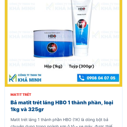
MATIT TRÉT
Bả matit trét láng HBO 1 thành phần, loại
1kg và 325gr
Matit trét láng 1 thành phần HBO (1K) là dòng bột bả
chuyên dụng trong ngành sơn ô tô – xe máy, được thiết