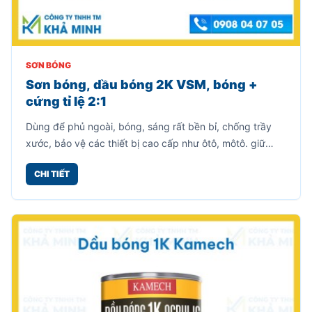
SƠN BÓNG
Sơn bóng, dầu bóng 2K VSM, bóng +
cứng tỉ lệ 2:1
Dùng để phủ ngoài, bóng, sáng rất bền bỉ, chống trầy
xước, bảo vệ các thiết bị cao cấp như ôtô, môtô. giữ
nguyên màu sắc của vật thể.
CHI TIẾT