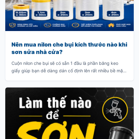
Nên mua nilon che bụi kích thước nào khi
sơn sửa nhà cửa?
Cuộn nilon che bụi sẽ có sẵn 1 đầu là phần băng keo
giấy giúp bạn dễ dàng dán cố định lên rất nhiều bề mặt
vật liệu như: tường gạch, cửa kính, bề mặt gỗ, v.v… Đầu
còn lại là phần nilon có rất nhiều kích thước khác nhau
để bạn có thể bung ra và che chắn bụi bẩn, sơn văng
v.v…