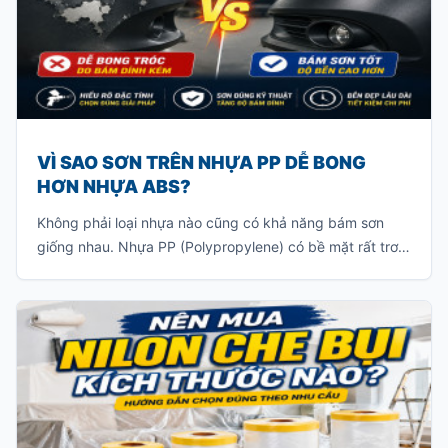
VÌ SAO SƠN TRÊN NHỰA PP DỄ BONG
HƠN NHỰA ABS?
Không phải loại nhựa nào cũng có khả năng bám sơn
giống nhau. Nhựa PP (Polypropylene) có bề mặt rất trơn
và khả năng bám sơn ít, khiến lớp sơn khó liên kết với vật
liệu. Nếu sơn trực tiếp mà không xử lý đúng kỹ thuật, lớp
sơn rất dễ bong tróc khi va chạm hoặc sau một thời gian
sử dụng.