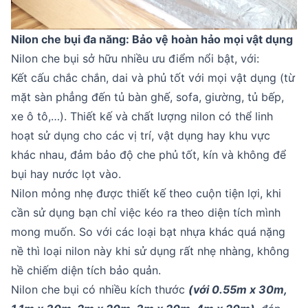
Nilon che bụi đa năng: Bảo vệ hoàn hảo mọi vật dụng
Nilon che bụi sở hữu nhiều ưu điểm nổi bật, với:
Kết cấu chắc chắn, dai và phủ tốt với mọi vật dụng (từ
mặt sàn phẳng đến tủ bàn ghế, sofa, giường, tủ bếp,
xe ô tô,…). Thiết kế và chất lượng nilon có thể linh
hoạt sử dụng cho các vị trí, vật dụng hay khu vực
khác nhau, đảm bảo độ che phủ tốt, kín và không để
bụi hay nước lọt vào.
Nilon mỏng nhẹ được thiết kế theo cuộn tiện lợi, khi
cần sử dụng bạn chỉ việc kéo ra theo diện tích mình
mong muốn. So với các loại bạt nhựa khác quá nặng
nề thì loại nilon này khi sử dụng rất nhẹ nhàng, không
hề chiếm diện tích bảo quản.
Nilon che bụi có nhiều kích thước
(với 0.55m x 30m,