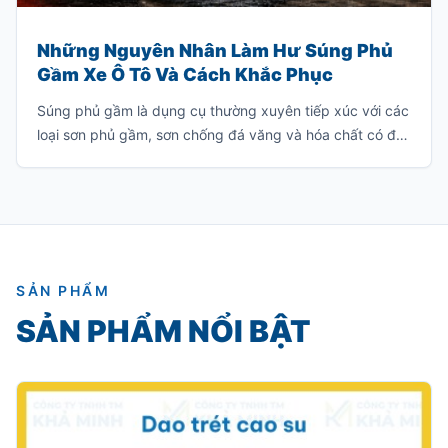
Những Nguyên Nhân Làm Hư Súng Phủ
Gầm Xe Ô Tô Và Cách Khắc Phục
Súng phủ gầm là dụng cụ thường xuyên tiếp xúc với các
loại sơn phủ gầm, sơn chống đá văng và hóa chất có độ
nhớt cao. Nếu sử dụng hoặc bảo quản không đúng
cách, súng rất dễ bị tắc nghẽn, giảm hiệu suất phun
hoặc hư hỏng hoàn toàn.
SẢN PHẨM
SẢN PHẨM NỔI BẬT