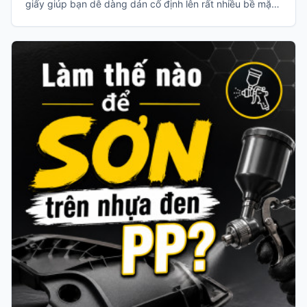
giấy giúp bạn dễ dàng dán cố định lên rất nhiều bề mặt
vật liệu như: tường gạch, cửa kính, bề mặt gỗ, v.v… Đầu
còn lại là phần nilon có rất nhiều kích thước khác nhau
để bạn có thể bung ra và che chắn bụi bẩn, sơn văng
v.v…