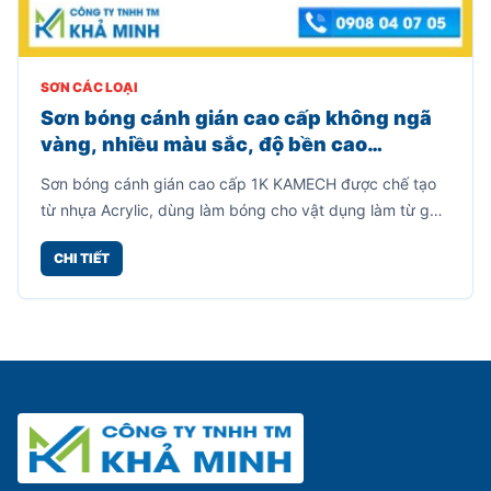
SƠN CÁC LOẠI
Sơn bóng cánh gián cao cấp không ngã
vàng, nhiều màu sắc, độ bền cao
(800gr)
Sơn bóng cánh gián cao cấp 1K KAMECH được chế tạo
từ nhựa Acrylic, dùng làm bóng cho vật dụng làm từ gỗ,
mây tre, kim loại, lưu giữ được vẻ đẹp cho vân gỗ.
CHI TIẾT