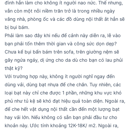
đình hẳn làm cho không ít người nao nức. Thế nhưng,
vẫn còn một nỗi niềm trăn trở là trong nhiều ngày
vắng nhà, phòng ốc và các đồ dùng nội thất ắt hẳn sẽ
bị bụi bám.
Phải làm sao đây khi nếu để cảnh này diễn ra, lễ vào
bạn phải tốn thêm thời gian và công sức dọn dẹp?
Chưa kể bụi bẩn bám trên sofa, trên giường nệm sẽ
gây ngứa ngáy, dị ứng cho da dù cho bạn có lau phủi
thật kỹ?
Với trường hợp này, không ít người nghĩ ngay đến
dùng vải, dùng bạt nhựa để che chắn. Tuy nhiên, các
loại bạt này chỉ che được 1 phần, những khu vực khó
phủ như tủ kệ sẽ khó đạt hiệu quả toàn diện. Ngoài ra,
để che hết vật dụng nội thất cần đến một lượng bạt
hay vải lớn. Nếu không có sẵn bạn phải đầu tư cho
khoản này. Ước tính khoảng 12K-18K/ m2. Ngoài ra,