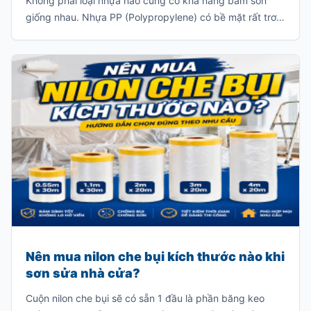
Không phải loại nhựa nào cũng có khả năng bám sơn
giống nhau. Nhựa PP (Polypropylene) có bề mặt rất trơn
và khả năng bám sơn ít, khiến lớp sơn khó liên kết với vật
liệu. Nếu sơn trực tiếp mà không xử lý đúng kỹ thuật, lớp
sơn rất dễ bong tróc khi va chạm hoặc sau một thời gian
sử dụng.
Nên mua nilon che bụi kích thước nào khi
sơn sửa nhà cửa?
Cuộn nilon che bụi sẽ có sẵn 1 đầu là phần băng keo