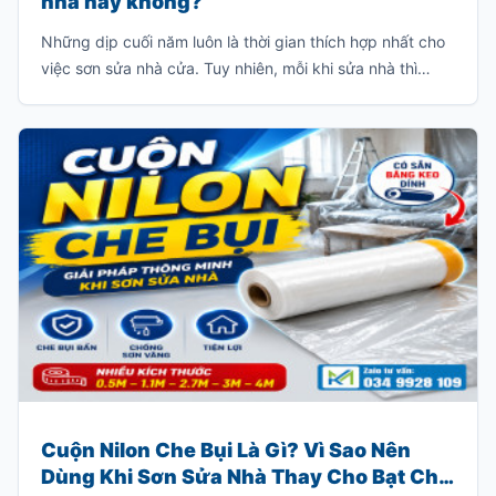
nhà hay không?
Những dịp cuối năm luôn là thời gian thích hợp nhất cho
việc sơn sửa nhà cửa. Tuy nhiên, mỗi khi sửa nhà thì
thường sẽ có rất nhiều bụi và chúng sẽ bám dầy vào các
đồ dùng trong gia đình như: giường, tủ, sofa, bàn ghế
v.v…
Cuộn Nilon Che Bụi Là Gì? Vì Sao Nên
Dùng Khi Sơn Sửa Nhà Thay Cho Bạt Che