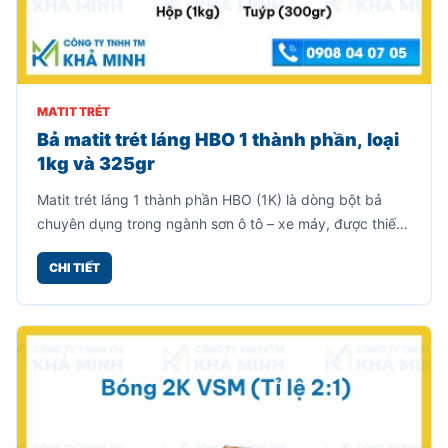
MATIT TRÉT
Bả matit trét láng HBO 1 thành phần, loại
1kg và 325gr
Matit trét láng 1 thành phần HBO (1K) là dòng bột bả
chuyên dụng trong ngành sơn ô tô – xe máy, được thiết
kế để làm mịn bề mặt, che khuyết điểm nhỏ trước khi
CHI TIẾT
sơn phủ hoàn thiện.