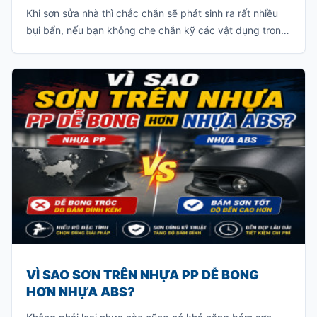
Truyền Thống?
Khi sơn sửa nhà thì chắc chắn sẽ phát sinh ra rất nhiều
bụi bẩn, nếu bạn không che chắn kỹ các vật dụng trong
nhà thì bạn sẽ phải tốn rất nhiều thời gian để dọn dẹp
sạch lớp bụi này.
VÌ SAO SƠN TRÊN NHỰA PP DỄ BONG
HƠN NHỰA ABS?