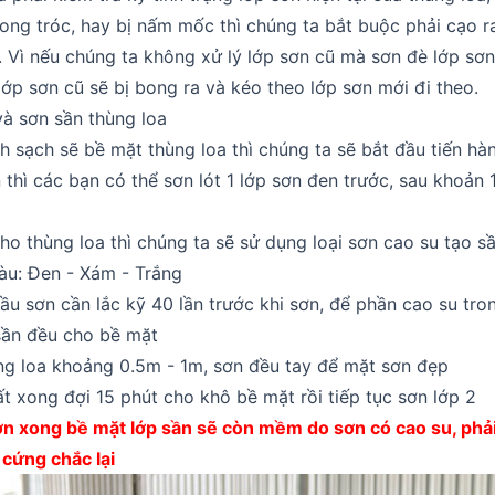
ong tróc, hay bị nấm mốc thì chúng ta bắt buộc phải cạo r
. Vì nếu chúng ta không xử lý lớp sơn cũ mà sơn đè lớp sơn
lớp sơn cũ sẽ bị bong ra và kéo theo lớp sơn mới đi theo.
và sơn sần thùng loa
nh sạch sẽ bề mặt thùng loa thì chúng ta sẽ bắt đầu tiến hà
 thì các bạn có thể sơn lót 1 lớp sơn đen trước, sau khoản 1
ho thùng loa thì chúng ta sẽ sử dụng loại sơn cao su tạo s
àu: Đen - Xám - Trắng
đầu sơn cần lắc kỹ 40 lần trước khi sơn, để phần cao su tr
sần đều cho bề mặt
ng loa khoảng 0.5m - 1m, sơn đều tay để mặt sơn đẹp
ất xong đợi 15 phút cho khô bề mặt rồi tiếp tục sơn lớp 2
sơn xong bề mặt lớp sần sẽ còn mềm do sơn có cao su, phả
 cứng chắc lại