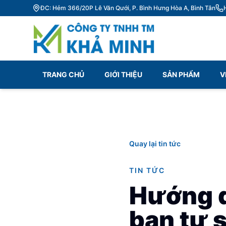
ĐC: Hẻm 366/20P Lê Văn Qưới, P. Bình Hưng Hòa A, Bình Tân
TRANG CHỦ
GIỚI THIỆU
SẢN PHẨM
V
Quay lại tin tức
TIN TỨC
Hướng d
bạn tự s