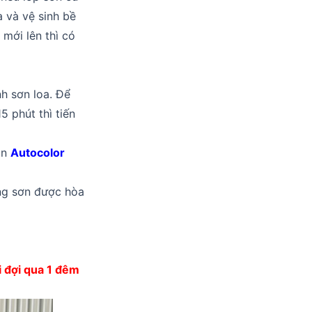
a và vệ sinh bề
 mới lên thì có
nh sơn loa. Để
5 phút thì tiến
ần
Autocolor
ong sơn được hòa
i đợi qua 1 đêm