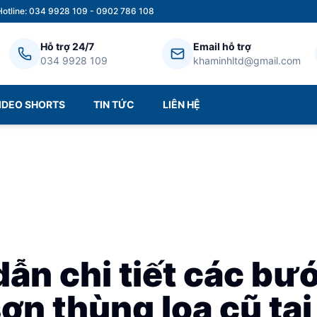
Hotline: 034 9928 109 - 0902 786 108
Hỗ trợ 24/7
Email hỗ trợ
034 9928 109
khaminhltd@gmail.com
IDEO SHORTS
TIN TỨC
LIÊN HỆ
ẫn chi tiết các bư
ơn thùng loa cũ tại