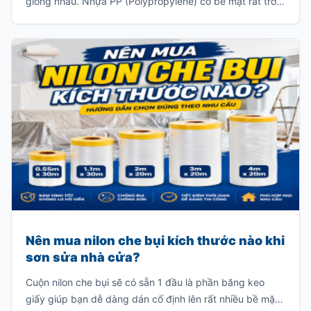
giống nhau. Nhựa PP (Polypropylene) có bề mặt rất trơn
và khả năng bám sơn ít, khiến lớp sơn khó liên kết với vật
liệu. Nếu sơn trực tiếp mà không xử lý đúng kỹ thuật, lớp
sơn rất dễ bong tróc khi va chạm hoặc sau một thời gian
sử dụng.
Nên mua nilon che bụi kích thước nào khi
sơn sửa nhà cửa?
Cuộn nilon che bụi sẽ có sẵn 1 đầu là phần băng keo
giấy giúp bạn dễ dàng dán cố định lên rất nhiều bề mặt