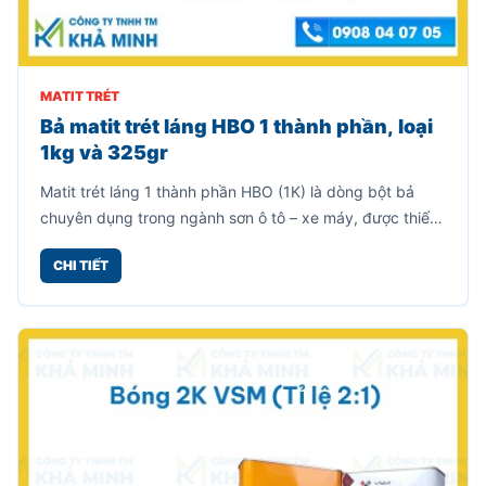
MATIT TRÉT
Bả matit trét láng HBO 1 thành phần, loại
1kg và 325gr
Matit trét láng 1 thành phần HBO (1K) là dòng bột bả
chuyên dụng trong ngành sơn ô tô – xe máy, được thiết
kế để làm mịn bề mặt, che khuyết điểm nhỏ trước khi
CHI TIẾT
sơn phủ hoàn thiện.