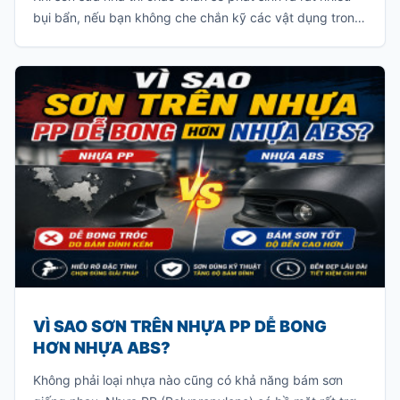
bụi bẩn, nếu bạn không che chắn kỹ các vật dụng trong
nhà thì bạn sẽ phải tốn rất nhiều thời gian để dọn dẹp
sạch lớp bụi này.
VÌ SAO SƠN TRÊN NHỰA PP DỄ BONG
HƠN NHỰA ABS?
Không phải loại nhựa nào cũng có khả năng bám sơn