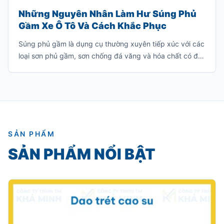
Những Nguyên Nhân Làm Hư Súng Phủ
Gầm Xe Ô Tô Và Cách Khắc Phục
Súng phủ gầm là dụng cụ thường xuyên tiếp xúc với các
loại sơn phủ gầm, sơn chống đá văng và hóa chất có độ
nhớt cao. Nếu sử dụng hoặc bảo quản không đúng
cách, súng rất dễ bị tắc nghẽn, giảm hiệu suất phun
hoặc hư hỏng hoàn toàn.
SẢN PHẨM
SẢN PHẨM NỔI BẬT