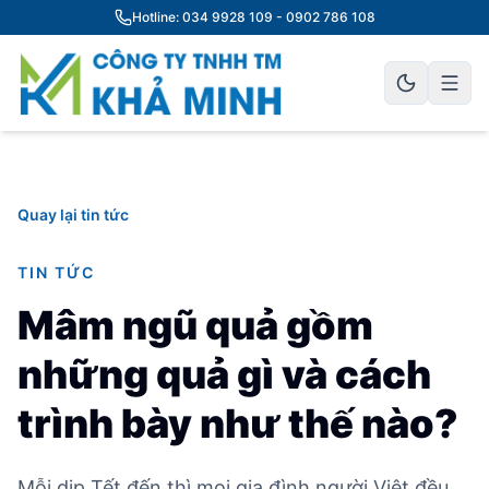
Hotline: 034 9928 109 - 0902 786 108
Quay lại tin tức
TIN TỨC
Mâm ngũ quả gồm
những quả gì và cách
trình bày như thế nào?
Mỗi dịp Tết đến thì mọi gia đình người Việt đều