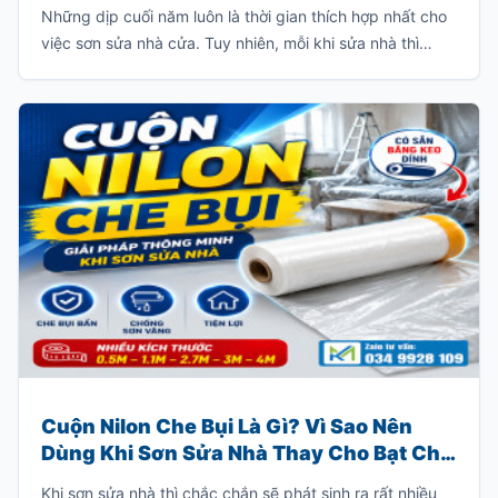
Những dịp cuối năm luôn là thời gian thích hợp nhất cho
việc sơn sửa nhà cửa. Tuy nhiên, mỗi khi sửa nhà thì
thường sẽ có rất nhiều bụi và chúng sẽ bám dầy vào các
đồ dùng trong gia đình như: giường, tủ, sofa, bàn ghế
v.v…
Cuộn Nilon Che Bụi Là Gì? Vì Sao Nên
Dùng Khi Sơn Sửa Nhà Thay Cho Bạt Che
Truyền Thống?
Khi sơn sửa nhà thì chắc chắn sẽ phát sinh ra rất nhiều