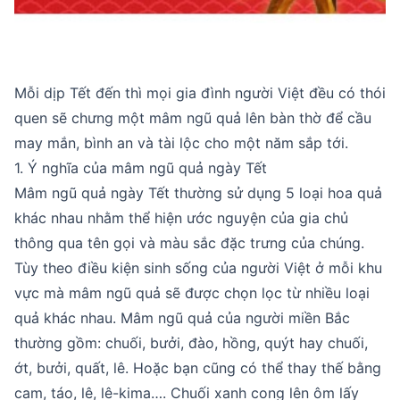
Mỗi dịp Tết đến thì mọi gia đình người Việt đều có thói
quen sẽ chưng một mâm ngũ quả lên bàn thờ để cầu
may mắn, bình an và tài lộc cho một năm sắp tới.
1. Ý nghĩa của mâm ngũ quả ngày Tết
Mâm ngũ quả ngày Tết thường sử dụng 5 loại hoa quả
khác nhau nhằm thể hiện ước nguyện của gia chủ
thông qua tên gọi và màu sắc đặc trưng của chúng.
Tùy theo điều kiện sinh sống của người Việt ở mỗi khu
vực mà mâm ngũ quả sẽ được chọn lọc từ nhiều loại
quả khác nhau. Mâm ngũ quả của người miền Bắc
thường gồm: chuối, bưởi, đào, hồng, quýt hay chuối,
ớt, bưởi, quất, lê. Hoặc bạn cũng có thể thay thế bằng
cam, táo, lê, lê-kima…. Chuối xanh cong lên ôm lấy