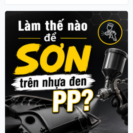
vật liệu như: tường gạch, cửa kính, bề mặt gỗ, v.v… Đầu
còn lại là phần nilon có rất nhiều kích thước khác nhau
để bạn có thể bung ra và che chắn bụi bẩn, sơn văng
v.v…