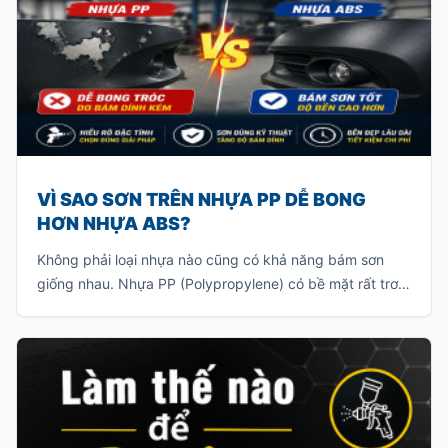
VÌ SAO SƠN TRÊN NHỰA PP DỄ BONG
HƠN NHỰA ABS?
Không phải loại nhựa nào cũng có khả năng bám sơn
giống nhau. Nhựa PP (Polypropylene) có bề mặt rất trơn
và khả năng bám sơn ít, khiến lớp sơn khó liên kết với vật
liệu. Nếu sơn trực tiếp mà không xử lý đúng kỹ thuật, lớp
sơn rất dễ bong tróc khi va chạm hoặc sau một thời gian
sử dụng.