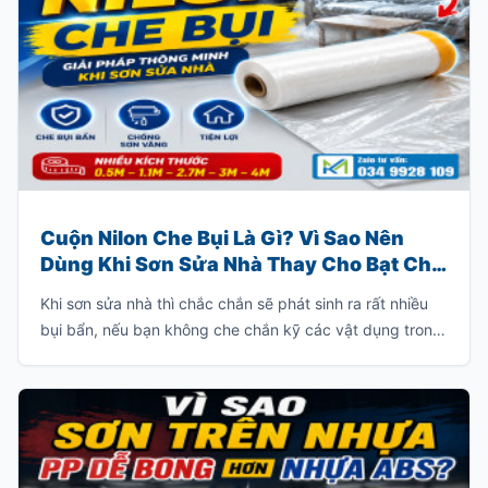
Cuộn Nilon Che Bụi Là Gì? Vì Sao Nên
Dùng Khi Sơn Sửa Nhà Thay Cho Bạt Che
Truyền Thống?
Khi sơn sửa nhà thì chắc chắn sẽ phát sinh ra rất nhiều
bụi bẩn, nếu bạn không che chắn kỹ các vật dụng trong
nhà thì bạn sẽ phải tốn rất nhiều thời gian để dọn dẹp
sạch lớp bụi này.