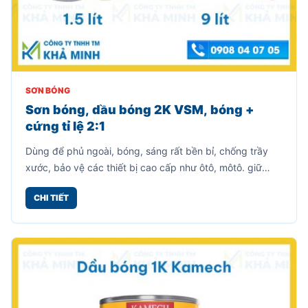
SƠN BÓNG
Sơn bóng, dầu bóng 2K VSM, bóng +
cứng tỉ lệ 2:1
Dùng để phủ ngoài, bóng, sáng rất bền bỉ, chống trầy
xước, bảo vệ các thiết bị cao cấp như ôtô, môtô. giữ
nguyên màu sắc của vật thể.
CHI TIẾT