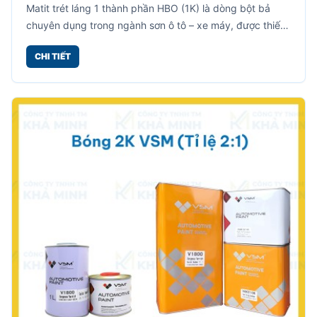
Matit trét láng 1 thành phần HBO (1K) là dòng bột bả
chuyên dụng trong ngành sơn ô tô – xe máy, được thiết
kế để làm mịn bề mặt, che khuyết điểm nhỏ trước khi
CHI TIẾT
sơn phủ hoàn thiện.