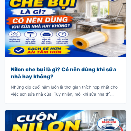
Nilon che bụi là gì? Có nên dùng khi sửa
nhà hay không?
Những dịp cuối năm luôn là thời gian thích hợp nhất cho
việc sơn sửa nhà cửa. Tuy nhiên, mỗi khi sửa nhà thì
thường sẽ có rất nhiều bụi và chúng sẽ bám dầy vào các
đồ dùng trong gia đình như: giường, tủ, sofa, bàn ghế
v.v…