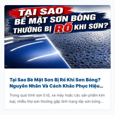
cách, súng rất dễ bị tắc nghẽn, giảm hiệu suất phun
hoặc hư hỏng hoàn toàn.
Tại Sao Bề Mặt Sơn Bị Rổ Khi Sơn Bóng?
Nguyên Nhân Và Cách Khắc Phục Hiệu
Quả
Trong quá trình sơn ô tô, xe máy hoặc các sản phẩm kim
loại, nhiều thợ sơn thường gặp tình trạng lớp sơn bóng
sau khi phun xuất hiện các lỗ nhỏ li ti, bề mặt không
căng mịn hoặc có những vết lõm giống như tổ ong.