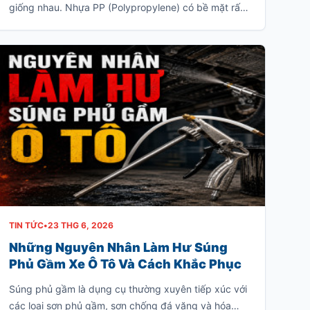
giống nhau. Nhựa PP (Polypropylene) có bề mặt rất
trơn và khả năng bám sơn ít, khiến lớp sơn khó liên
kết với vật liệu. Nếu sơn trực tiếp mà không xử lý
đúng kỹ thuật, lớp sơn rất dễ bong tróc khi va chạm
hoặc sau một thời gian sử dụng.
TIN TỨC
•
23 THG 6, 2026
Những Nguyên Nhân Làm Hư Súng
Phủ Gầm Xe Ô Tô Và Cách Khắc Phục
Súng phủ gầm là dụng cụ thường xuyên tiếp xúc với
các loại sơn phủ gầm, sơn chống đá văng và hóa