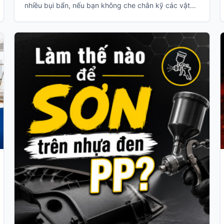
nhiều bụi bẩn, nếu bạn không che chắn kỹ các vật
dụng trong nhà thì bạn sẽ phải tốn rất nhiều thời gian
để dọn dẹp sạch lớp bụi này.