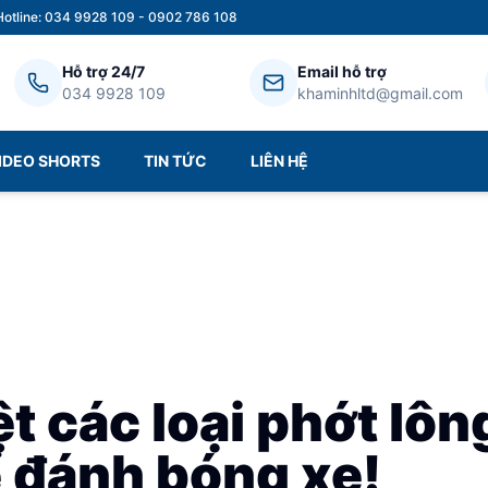
Hotline: 034 9928 109 - 0902 786 108
Hỗ trợ 24/7
Email hỗ trợ
034 9928 109
khaminhltd@gmail.com
IDEO SHORTS
TIN TỨC
LIÊN HỆ
t các loại phớt lô
 đánh bóng xe!