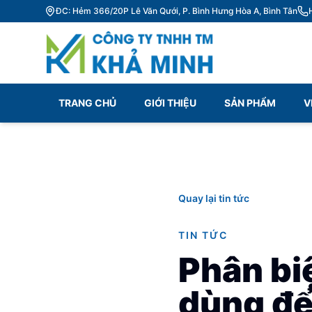
ĐC: Hẻm 366/20P Lê Văn Qưới, P. Bình Hưng Hòa A, Bình Tân
TRANG CHỦ
GIỚI THIỆU
SẢN PHẨM
V
Quay lại tin tức
TIN TỨC
Phân biệ
dùng để