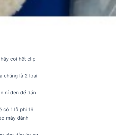
ãy coi hết clip
a chúng là 2 loại
ần nỉ đen để dán
 có 1 lỗ phi 16
 vào máy đánh
ng cho dàn áo xe