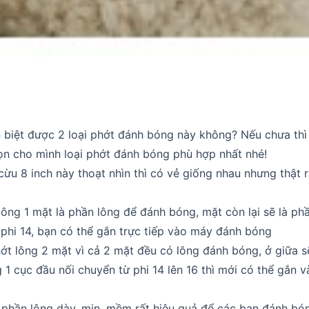
biệt được 2 loại phớt đánh bóng này không? Nếu chưa thì h
ọn cho mình loại phớt đánh bóng phù hợp nhất nhé!
cừu 8 inch này thoạt nhìn thì có vẻ giống nhau nhưng thật r
 lông 1 mặt là phần lông để đánh bóng, mặt còn lại sẽ là ph
 phi 14, bạn có thể gắn trực tiếp vào máy đánh bóng
phớt lông 2 mặt vì cả 2 mặt đều có lông đánh bóng, ở giữa sẽ
 1 cục đầu nối chuyển từ phi 14 lên 16 thì mới có thể gắn
 phần lông dày, mịn, mềm rất hiệu quả để các bạn đánh bó