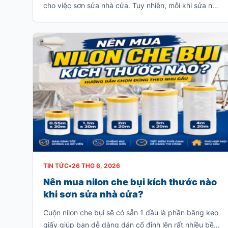
cho việc sơn sửa nhà cửa. Tuy nhiên, mỗi khi sửa nhà
thì thường sẽ có rất nhiều bụi và chúng sẽ bám dầy
vào các đồ dùng trong gia đình như: giường, tủ, sofa,
bàn ghế v.v…
TIN TỨC
•
26 THG 6, 2026
Nên mua nilon che bụi kích thước nào
khi sơn sửa nhà cửa?
Cuộn nilon che bụi sẽ có sẵn 1 đầu là phần băng keo
giấy giúp bạn dễ dàng dán cố định lên rất nhiều bề