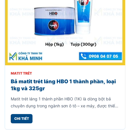
MATIT TRÉT
Bả matit trét láng HBO 1 thành phần, loại
1kg và 325gr
Matit trét láng 1 thành phần HBO (1K) là dòng bột bả
chuyên dụng trong ngành sơn ô tô – xe máy, được thiết
kế để làm mịn bề mặt, che khuyết điểm nhỏ trước khi
CHI TIẾT
sơn phủ hoàn thiện.