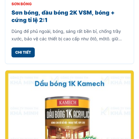
SƠN BÓNG
Sơn bóng, dầu bóng 2K VSM, bóng +
cứng tỉ lệ 2:1
Dùng để phủ ngoài, bóng, sáng rất bền bỉ, chống trầy
xước, bảo vệ các thiết bị cao cấp như ôtô, môtô. giữ
nguyên màu sắc của vật thể.
CHI TIẾT