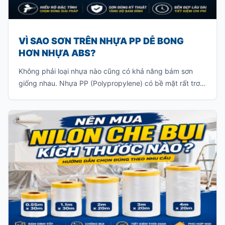
VÌ SAO SƠN TRÊN NHỰA PP DỄ BONG
HƠN NHỰA ABS?
Không phải loại nhựa nào cũng có khả năng bám sơn
giống nhau. Nhựa PP (Polypropylene) có bề mặt rất trơn
và khả năng bám sơn ít, khiến lớp sơn khó liên kết với vật
liệu. Nếu sơn trực tiếp mà không xử lý đúng kỹ thuật, lớp
sơn rất dễ bong tróc khi va chạm hoặc sau một thời gian
sử dụng.