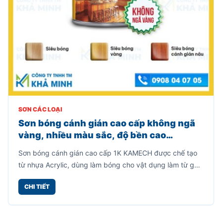
SƠN CÁC LOẠI
Sơn bóng cánh gián cao cấp không ngã
vàng, nhiều màu sắc, độ bền cao
(800gr)
Sơn bóng cánh gián cao cấp 1K KAMECH được chế tạo
từ nhựa Acrylic, dùng làm bóng cho vật dụng làm từ gỗ,
mây tre, kim loại, lưu giữ được vẻ đẹp cho vân gỗ.
CHI TIẾT