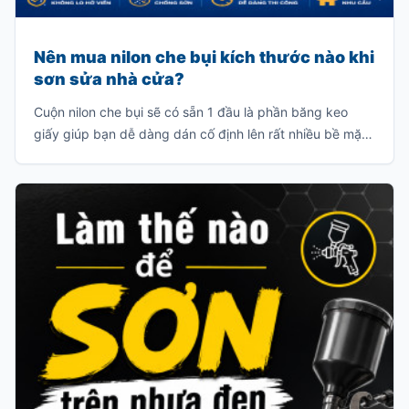
Nên mua nilon che bụi kích thước nào khi
sơn sửa nhà cửa?
Cuộn nilon che bụi sẽ có sẵn 1 đầu là phần băng keo
giấy giúp bạn dễ dàng dán cố định lên rất nhiều bề mặt
vật liệu như: tường gạch, cửa kính, bề mặt gỗ, v.v… Đầu
còn lại là phần nilon có rất nhiều kích thước khác nhau
để bạn có thể bung ra và che chắn bụi bẩn, sơn văng
v.v…