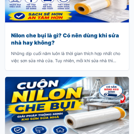
Nilon che bụi là gì? Có nên dùng khi sửa
nhà hay không?
Những dịp cuối năm luôn là thời gian thích hợp nhất cho
việc sơn sửa nhà cửa. Tuy nhiên, mỗi khi sửa nhà thì
thường sẽ có rất nhiều bụi và chúng sẽ bám dầy vào các
đồ dùng trong gia đình như: giường, tủ, sofa, bàn ghế
v.v…