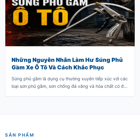
Những Nguyên Nhân Làm Hư Súng Phủ
Gầm Xe Ô Tô Và Cách Khắc Phục
Súng phủ gầm là dụng cụ thường xuyên tiếp xúc với các
loại sơn phủ gầm, sơn chống đá văng và hóa chất có độ
nhớt cao. Nếu sử dụng hoặc bảo quản không đúng
cách, súng rất dễ bị tắc nghẽn, giảm hiệu suất phun
hoặc hư hỏng hoàn toàn.
SẢN PHẨM