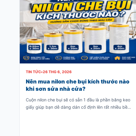
TIN TỨC
•
26 THG 6, 2026
Nên mua nilon che bụi kích thước nào
khi sơn sửa nhà cửa?
Cuộn nilon che bụi sẽ có sẵn 1 đầu là phần băng keo
giấy giúp bạn dễ dàng dán cố định lên rất nhiều bề
mặt vật liệu như: tường gạch, cửa kính, bề mặt gỗ,
v.v… Đầu còn lại là phần nilon có rất nhiều kích thước
khác nhau để bạn có thể bung ra và che chắn bụi