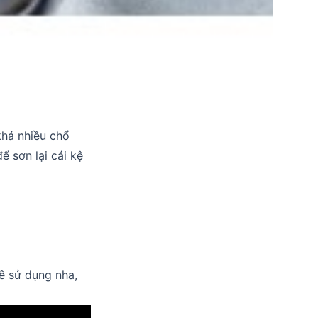
khá nhiều chổ
ể sơn lại cái kệ
ề sử dụng nha,