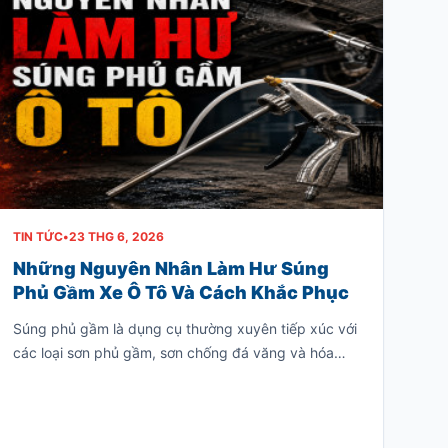
hoặc sau một thời gian sử dụng.
TIN TỨC
•
23 THG 6, 2026
Những Nguyên Nhân Làm Hư Súng
Phủ Gầm Xe Ô Tô Và Cách Khắc Phục
Súng phủ gầm là dụng cụ thường xuyên tiếp xúc với
các loại sơn phủ gầm, sơn chống đá văng và hóa
chất có độ nhớt cao. Nếu sử dụng hoặc bảo quản
không đúng cách, súng rất dễ bị tắc nghẽn, giảm
hiệu suất phun hoặc hư hỏng hoàn toàn.