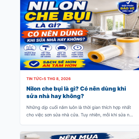
TIN TỨC
•
5 THG 8, 2026
Nilon che bụi là gì? Có nên dùng khi
sửa nhà hay không?
Những dịp cuối năm luôn là thời gian thích hợp nhất
cho việc sơn sửa nhà cửa. Tuy nhiên, mỗi khi sửa nhà
thì thường sẽ có rất nhiều bụi và chúng sẽ bám dầy
vào các đồ dùng trong gia đình như: giường, tủ, sofa,
bàn ghế v.v…