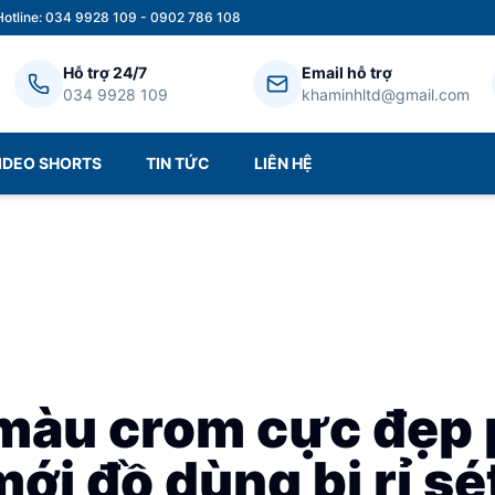
Hotline: 034 9928 109 - 0902 786 108
Hỗ trợ 24/7
Email hỗ trợ
034 9928 109
khaminhltd@gmail.com
IDEO SHORTS
TIN TỨC
LIÊN HỆ
 màu crom cực đẹp
ới đồ dùng bị rỉ sé