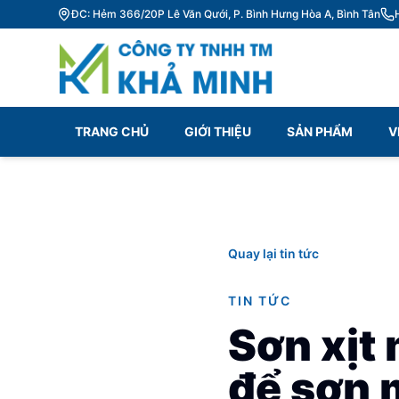
ĐC: Hẻm 366/20P Lê Văn Qưới, P. Bình Hưng Hòa A, Bình Tân
TRANG CHỦ
GIỚI THIỆU
SẢN PHẨM
V
Quay lại tin tức
TIN TỨC
Sơn xịt
để sơn m