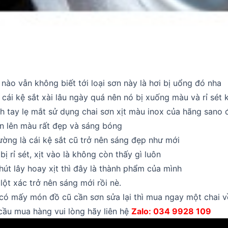
nào vẫn không biết tới loại sơn này là hơi bị uổng đó nha
cái kệ sắt xài lâu ngày quá nên nó bị xuống màu và rỉ sét 
h tay lẹ mắt sử dụng chai sơn xịt màu inox của hãng sano đ
n lên màu rất đẹp và sáng bóng
đường là cái kệ sắt cũ trở nên sáng đẹp như mới
ị rỉ sét, xịt vào là không còn thấy gì luôn
út lây hoay xịt thì đây là thành phẩm của mình
lột xác trở nên sáng mới rồi nè.
có mấy món đồ cũ cần sơn sửa lại thì mua ngay một chai v
cầu mua hàng vui lòng hãy liên hệ
Zalo: 034 9928 109