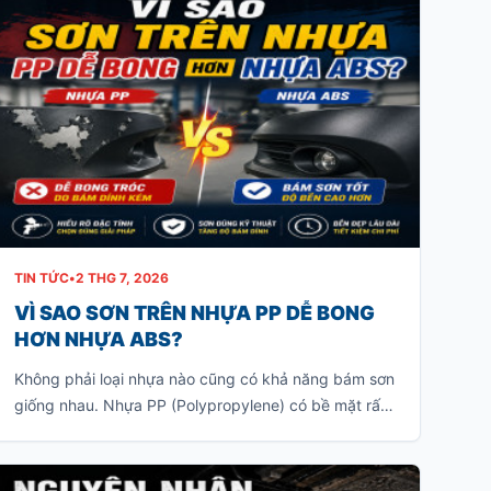
TIN TỨC
•
2 THG 7, 2026
VÌ SAO SƠN TRÊN NHỰA PP DỄ BONG
HƠN NHỰA ABS?
Không phải loại nhựa nào cũng có khả năng bám sơn
giống nhau. Nhựa PP (Polypropylene) có bề mặt rất
trơn và khả năng bám sơn ít, khiến lớp sơn khó liên
kết với vật liệu. Nếu sơn trực tiếp mà không xử lý
đúng kỹ thuật, lớp sơn rất dễ bong tróc khi va chạm