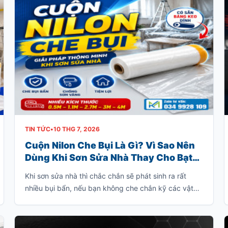
TIN TỨC
•
10 THG 7, 2026
Cuộn Nilon Che Bụi Là Gì? Vì Sao Nên
Dùng Khi Sơn Sửa Nhà Thay Cho Bạt
Che Truyền Thống?
Khi sơn sửa nhà thì chắc chắn sẽ phát sinh ra rất
nhiều bụi bẩn, nếu bạn không che chắn kỹ các vật
dụng trong nhà thì bạn sẽ phải tốn rất nhiều thời gian
để dọn dẹp sạch lớp bụi này.