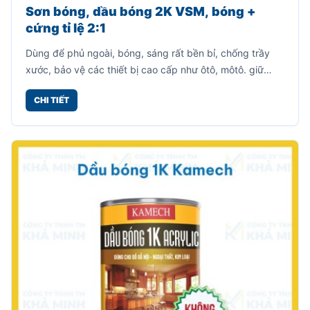
Sơn bóng, dầu bóng 2K VSM, bóng +
cứng tỉ lệ 2:1
Dùng để phủ ngoài, bóng, sáng rất bền bỉ, chống trầy
xước, bảo vệ các thiết bị cao cấp như ôtô, môtô. giữ
nguyên màu sắc của vật thể.
CHI TIẾT