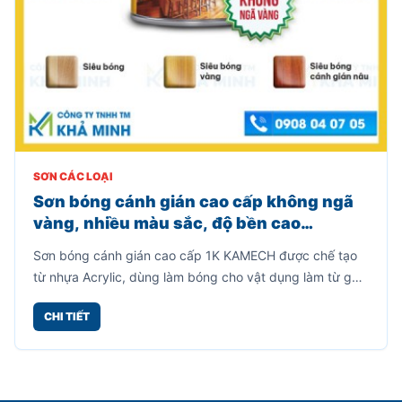
SƠN CÁC LOẠI
Sơn bóng cánh gián cao cấp không ngã
vàng, nhiều màu sắc, độ bền cao
(800gr)
Sơn bóng cánh gián cao cấp 1K KAMECH được chế tạo
từ nhựa Acrylic, dùng làm bóng cho vật dụng làm từ gỗ,
mây tre, kim loại, lưu giữ được vẻ đẹp cho vân gỗ.
CHI TIẾT