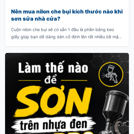
Nên mua nilon che bụi kích thước nào khi
sơn sửa nhà cửa?
Cuộn nilon che bụi sẽ có sẵn 1 đầu là phần băng keo
giấy giúp bạn dễ dàng dán cố định lên rất nhiều bề mặt
vật liệu như: tường gạch, cửa kính, bề mặt gỗ, v.v… Đầu
còn lại là phần nilon có rất nhiều kích thước khác nhau
để bạn có thể bung ra và che chắn bụi bẩn, sơn văng
v.v…