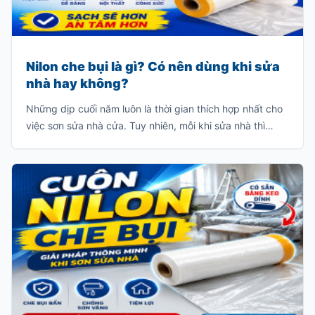
Nilon che bụi là gì? Có nên dùng khi sửa
nhà hay không?
Những dịp cuối năm luôn là thời gian thích hợp nhất cho
việc sơn sửa nhà cửa. Tuy nhiên, mỗi khi sửa nhà thì
thường sẽ có rất nhiều bụi và chúng sẽ bám dầy vào các
đồ dùng trong gia đình như: giường, tủ, sofa, bàn ghế
v.v…