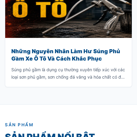
Những Nguyên Nhân Làm Hư Súng Phủ
Gầm Xe Ô Tô Và Cách Khắc Phục
Súng phủ gầm là dụng cụ thường xuyên tiếp xúc với các
loại sơn phủ gầm, sơn chống đá văng và hóa chất có độ
nhớt cao. Nếu sử dụng hoặc bảo quản không đúng
cách, súng rất dễ bị tắc nghẽn, giảm hiệu suất phun
hoặc hư hỏng hoàn toàn.
SẢN PHẨM