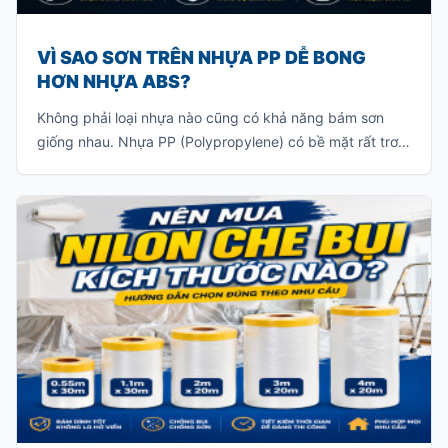
VÌ SAO SƠN TRÊN NHỰA PP DỄ BONG
HƠN NHỰA ABS?
Không phải loại nhựa nào cũng có khả năng bám sơn
giống nhau. Nhựa PP (Polypropylene) có bề mặt rất trơn
và khả năng bám sơn ít, khiến lớp sơn khó liên kết với vật
liệu. Nếu sơn trực tiếp mà không xử lý đúng kỹ thuật, lớp
sơn rất dễ bong tróc khi va chạm hoặc sau một thời gian
sử dụng.