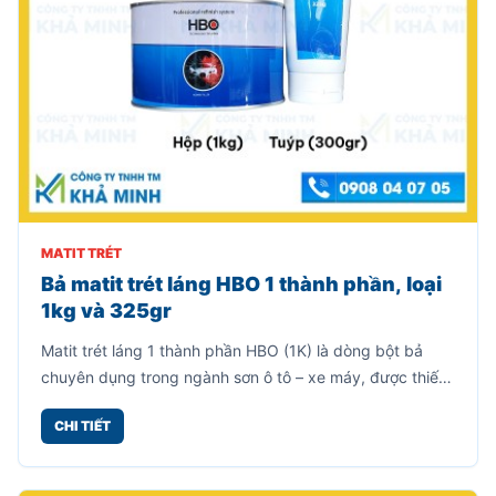
MATIT TRÉT
Bả matit trét láng HBO 1 thành phần, loại
1kg và 325gr
Matit trét láng 1 thành phần HBO (1K) là dòng bột bả
chuyên dụng trong ngành sơn ô tô – xe máy, được thiết
kế để làm mịn bề mặt, che khuyết điểm nhỏ trước khi
CHI TIẾT
sơn phủ hoàn thiện.