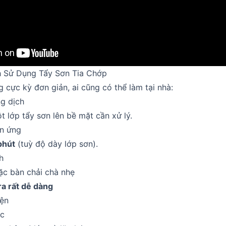
 Sử Dụng Tẩy Sơn Tia Chớp
g cực kỳ đơn giản, ai cũng có thể làm tại nhà:
g dịch
 lớp tẩy sơn lên bề mặt cần xử lý.
n ứng
phút
(tuỳ độ dày lớp sơn).
h
ặc bàn chải chà nhẹ
ra rất dễ dàng
iện
ớc