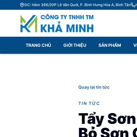
ĐC: Hẻm 366/20P Lê Văn Qưới, P. Bình Hưng Hòa A, Bình Tân
TRANG CHỦ
GIỚI THIỆU
SẢN PHẨM
V
Quay lại tin tức
TIN TỨC
Tẩy Sơn
Bỏ Sơn 