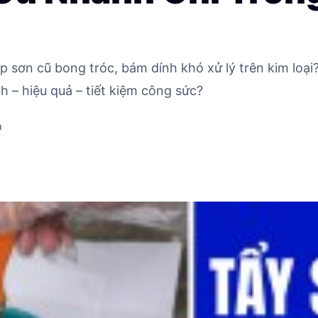
ớp sơn cũ bong tróc, bám dính khó xử lý trên kim loạ
h – hiệu quả – tiết kiệm công sức?
m