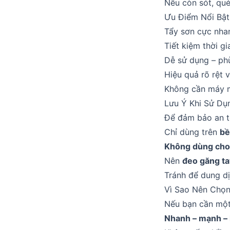
Nếu còn sót, quét
Ưu Điểm Nổi Bật
Tẩy sơn cực nhan
Tiết kiệm thời g
Dễ sử dụng – phù
Hiệu quả rõ rệt v
Không cần máy 
Lưu Ý Khi Sử Dụ
Để đảm bảo an t
Chỉ dùng trên
bề
Không dùng cho
Nên
đeo găng ta
Tránh để dung dị
Vì Sao Nên Chọn
Nếu bạn cần một
Nhanh – mạnh – 