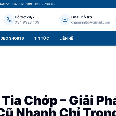
Hotline: 034 9928 109 - 0902 786 108
Hỗ trợ 24/7
Email hỗ trợ
034 9928 109
khaminhltd@gmail.com
IDEO SHORTS
TIN TỨC
LIÊN HỆ
 Tia Chớp – Giải Ph
Cũ Nhanh Chỉ Trong