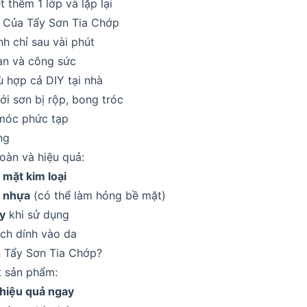
 thêm 1 lớp và lặp lại
 Của Tẩy Sơn Tia Chớp
h chỉ sau vài phút
ian và công sức
 hợp cả DIY tại nhà
ới sơn bị rộp, bong tróc
móc phức tạp
ng
oàn và hiệu quả:
 mặt kim loại
 nhựa
(có thể làm hỏng bề mặt)
y
khi sử dụng
ch dính vào da
 Tẩy Sơn Tia Chớp?
 sản phẩm:
hiệu quả ngay