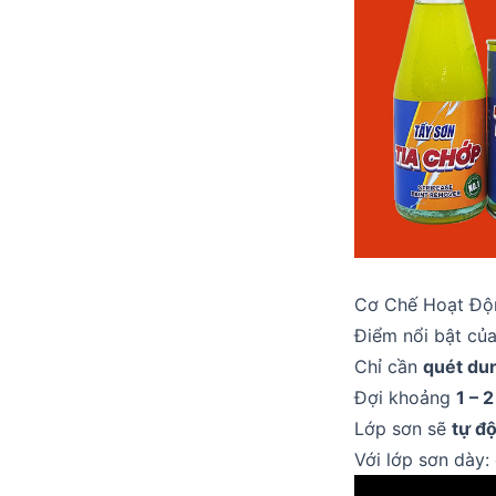
Cơ Chế Hoạt Độ
Điểm nổi bật của
Chỉ cần
quét dun
Đợi khoảng
1 – 
Lớp sơn sẽ
tự đ
Với lớp sơn dày: