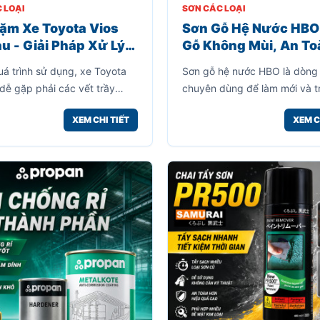
 LOẠI
SƠN CÁC LOẠI
ặm Xe Toyota Vios
Sơn Gỗ Hệ Nước HBO
u - Giải Pháp Xử Lý
Gỗ Không Mùi, An To
rầy Xước Nhanh
Dễ Sử Dụng Cho Gia 
uá trình sử dụng, xe Toyota
Sơn gỗ hệ nước HBO là dòng
, Tiết Kiệm
 dễ gặp phải các vết trầy
chuyên dùng để làm mới và tr
 va quẹt nhẹ, đá văng hoặc
các bề mặt gỗ nội thất với ư
XEM CHI TIẾT
XEM C
khi đỗ xe. Những vết xước này
nổi bật là không mùi, không 
hỉ làm mất thẩm mỹ mà còn
xăng hay dung môi, giúp quá t
ề mặt sơn dễ bị oxy hóa theo
công trở nên đơn giản và an 
.
hơn.