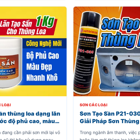
cũ kỹ trở nên mới – đẹp – ch
nghiệp chỉ sau vài bước đơn 
 LOẠI
SƠN CÁC LOẠI
ần thùng loa dạng lăn
Sơn Tạo Sần P21-030
ớc độ phủ cao, màu
Giải Pháp Sơn Thùng
sơn dùng phục hồi vỏ
Chuyên Nghiệp, Dễ 
 đang cần phải sơn mới lại vỏ
Trong ngành âm thanh, việc 
 loa cũ
Tại Nhà
oa cũ thì hãy sử dụng ngay
hoặc làm mới thùng loa không