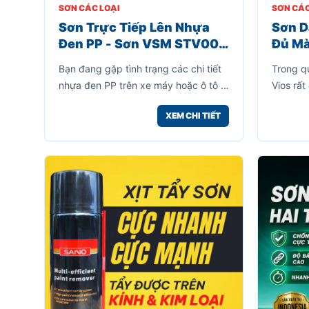
SƠN CÁC LOẠI
SƠN CÁC
Sơn Trực Tiếp Lên Nhựa
Sơn D
Đen PP - Sơn VSM STV008
Đủ Mà
- Phục Hồi Đen Zin Không
Vết T
Bạn đang gặp tình trạng các chi tiết
Trong q
Cần Sơn Lót
Chóng
nhựa đen PP trên xe máy hoặc ô tô bị
Vios rất
bạc màu, xuống cấp do nắng mưa và
xước do
XEM CHI TIẾT
thời gian sử dụng? Sơn VSM STV008
cọ sát 
chính là giải pháp giúp phục hồi bề
không c
mặt nhựa đen nhanh chóng, tiết kiệm
khiến b
và hiệu quả.
thời gian