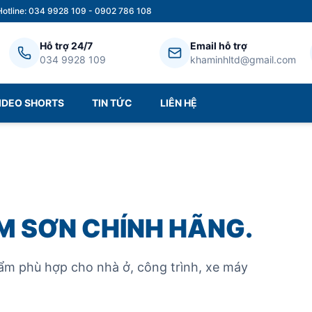
Hotline: 034 9928 109 - 0902 786 108
Hỗ trợ 24/7
Email hỗ trợ
034 9928 109
khaminhltd@gmail.com
IDEO SHORTS
TIN TỨC
LIÊN HỆ
M SƠN CHÍNH HÃNG.
ẩm phù hợp cho nhà ở, công trình, xe máy