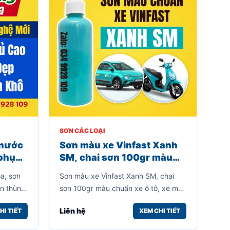
SƠN CÁC LOẠI
 nước
Sơn màu xe Vinfast Xanh
 phục
SM, chai sơn 100gr màu
 mới,
chuẩn xe ô tô, xe máy
oa, sơn
Sơn màu xe Vinfast Xanh SM, chai
Xanh SM dùng để dặm vá
ần thùng
sơn 100gr màu chuẩn xe ô tô, xe máy
các vết trầy xước
hà? Đây
Xanh SM dùng để dặm vá các vết
Liên hệ
HI TIẾT
XEM CHI TIẾT
u quả
trầy xước
ùng loa