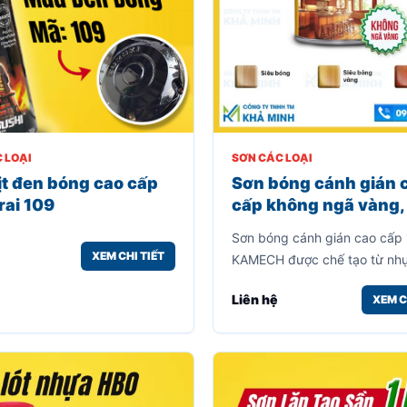
 LOẠI
SƠN CÁC LOẠI
ịt đen bóng cao cấp
Sơn bóng cánh gián 
ai 109
cấp không ngã vàng,
màu sắc, độ bền cao
Sơn bóng cánh gián cao cấp
(800gr)
XEM CHI TIẾT
KAMECH được chế tạo từ nh
Acrylic, dùng làm bóng cho 
Liên hệ
XEM C
làm từ gỗ, mây tre, kim loại, l
được vẻ đẹp cho vân gỗ.