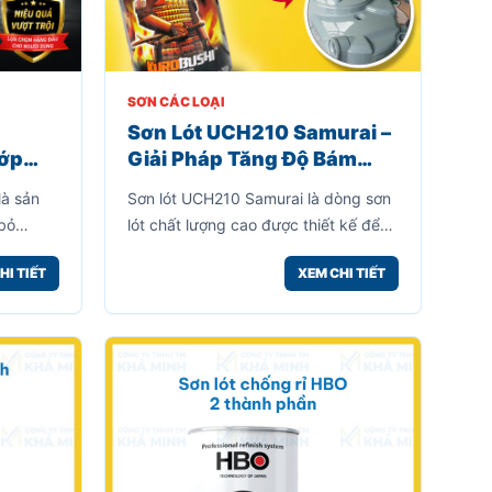
SƠN CÁC LOẠI
Sơn Lót UCH210 Samurai –
Lớp
Giải Pháp Tăng Độ Bám
 Và
Dính Và Bảo Vệ Bề Mặt
là sản
Sơn lót UCH210 Samurai là dòng sơn
Hiệu Quả
bỏ
lót chất lượng cao được thiết kế để
iều bề
tạo lớp nền vững chắc trước khi sơn
HI TIẾT
XEM CHI TIẾT
ox,
phủ màu. Sản phẩm giúp tăng độ
à nhiều
bám dính giữa bề mặt và lớp sơn
hoàn thiện, đồng thời hạn chế bong
tróc, nứt nẻ và kéo dài tuổi thọ của
lớp sơn.