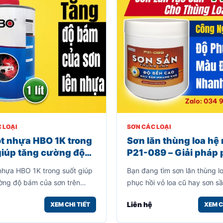
 LOẠI
SƠN CÁC LOẠI
ót nhựa HBO 1K trong
Sơn lăn thùng loa hệ
giúp tăng cường độ
P21-089 – Giải pháp
ủa sơn trên nhựa,
hồi vỏ loa cũ đẹp như
 nhựa HBO 1K trong suốt giúp
Bạn đang tìm sơn lăn thùng l
 hiện tượng bong tróc
độ phủ cao
ờng độ bám của sơn trên
phục hồi vỏ loa cũ hay sơn s
ránh hiện tượng bong tróc
loa hệ nước dễ thi công tại n
Liên hệ
XEM CHI TIẾT
XEM C
chính là giải pháp cực kỳ hiệ
giúp bạn biến những chiếc th