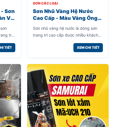
SƠN CÁC LOẠI
 - Sơn
Sơn Nhũ Vàng Hệ Nước
àn Và
Cao Cấp - Màu Vàng Óng
Đình
Sang Trọng, Không Mùi, Dễ
 sơn
Sơn nhũ vàng hệ nước là dòng sơn
Sử Dụng
ang trí
trang trí cao cấp được nhiều khách
u điểm
hàng lựa chọn để tạo điểm nhấn cho
HI TIẾT
XEM CHI TIẾT
cần pha
các vật dụng nội thất, ngoại thất, đồ
rình thi
thủ công mỹ nghệ, chậu cây, tượng
toàn
trang trí, cổng sắt, khung ảnh và
nhiều bề mặt khác.