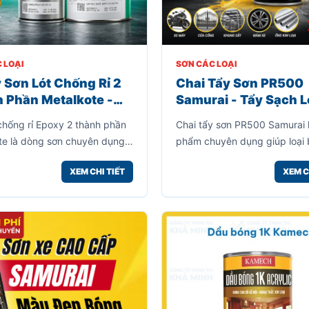
 LOẠI
SƠN CÁC LOẠI
 Sơn Lót Chống Rỉ 2
Chai Tẩy Sơn PR500
 Phần Metalkote -
Samurai - Tẩy Sạch 
ót Cao Cấp Bảo Vệ Bề
Sơn Cũ Nhanh Chóng
 chống rỉ Epoxy 2 thành phần
Chai tẩy sơn PR500 Samurai 
im Loại - Xuất Xứ
Hiệu Quả
te là dòng sơn chuyên dụng
phẩm chuyên dụng giúp loại 
 bảo vệ các bề mặt kim loại
nhanh các lớp sơn cũ trên nh
XEM CHI TIẾT
XEM C
, thép, khung nhà xưởng, máy
mặt như kim loại, sắt thép, in
 cấu thép, xe cơ giới và
nhôm, xe máy, đồ gia dụng v
ạng mục công nghiệp khác.
vật dụng khác.