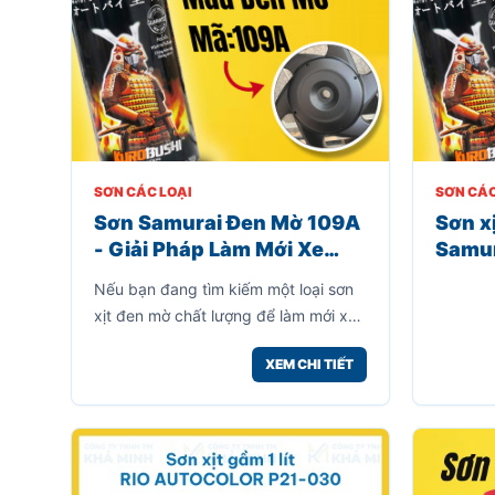
SƠN CÁC LOẠI
SƠN CÁC
Sơn Samurai Đen Mờ 109A
Sơn x
- Giải Pháp Làm Mới Xe
Samur
Máy, Sơn Nhựa Nhám PP
Nếu bạn đang tìm kiếm một loại sơn
xịt đen mờ chất lượng để làm mới xe
máy, phục hồi nhựa nhám hoặc sơn
XEM CHI TIẾT
lại các chi tiết kim loại bị cũ bạc màu
thì Sơn Samurai Đen Mờ 109A là lựa
chọn rất đáng cân nhắc.