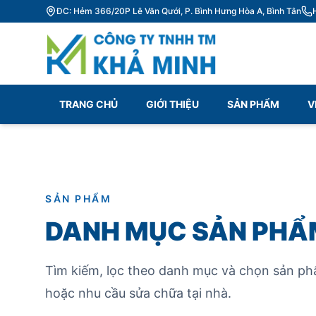
ĐC: Hẻm 366/20P Lê Văn Qưới, P. Bình Hưng Hòa A, Bình Tân
TRANG CHỦ
GIỚI THIỆU
SẢN PHẨM
V
SẢN PHẨM
DANH MỤC SẢN PHẨ
Tìm kiếm, lọc theo danh mục và chọn sản ph
hoặc nhu cầu sửa chữa tại nhà.