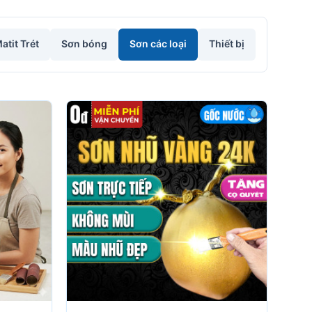
atit Trét
Sơn bóng
Sơn các loại
Thiết bị