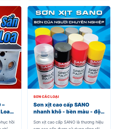
uyên
giản.
SƠN CÁC LOẠI
 –
Sơn xịt cao cấp SANO
 Loa
nhanh khô - bền màu - độ
Làm
phủ cao
phục hồi
Sơn xịt cao cấp SANO là thương hiệu
 chỉ
sơn cao cấp được sử dụng rộng rãi