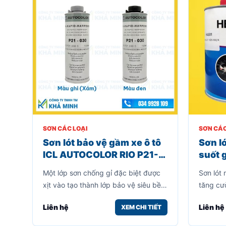
SƠN CÁC LOẠI
SƠN CÁC
Sơn lót bảo vệ gầm xe ô tô
Sơn l
ICL AUTOCOLOR RIO P21-
suốt 
030
bám c
Một lớp sơn chống gỉ đặc biệt được
Sơn lót
tránh
xịt vào tạo thành lớp bảo vệ siêu bền
tăng cư
sơn
cho gầm xe sẽ giúp gia tăng tuổi thọ
nhựa, t
Liên hệ
Liên hệ
XEM CHI TIẾT
cho xe.
sơn.