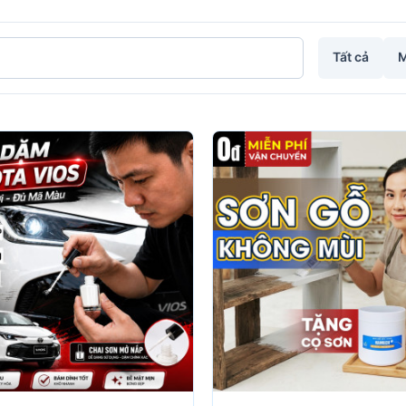
Tất cả
M