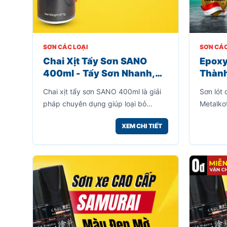
SƠN CÁC LOẠI
SƠN CÁC
Chai Xịt Tẩy Sơn SANO
Epoxy
400ml - Tẩy Sơn Nhanh,
Thành
Mạnh, Hiệu Quả Trên Kính
Sơn L
Chai xịt tẩy sơn SANO 400ml là giải
Sơn lót
Và Kim Loại
Mặt K
pháp chuyên dụng giúp loại bỏ
Metalko
InDo
nhanh các lớp sơn cũ, sơn xịt, sơn
dùng để
XEM CHI TIẾT
dầu, sơn công nghiệp bám trên nhiều
như sắt
bề mặt khác nhau.
móc, kết
nhiều h