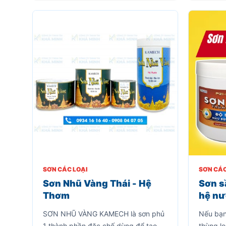
SƠN CÁC LOẠI
SƠN CÁC
Sơn Nhũ Vàng Thái - Hệ
Sơn s
Thơm
hệ nư
đẹp, 
SƠN NHŨ VÀNG KAMECH là sơn phủ
Nếu bạn
thùng
1 thành phần đặc chế dùng để tạo
thùng l